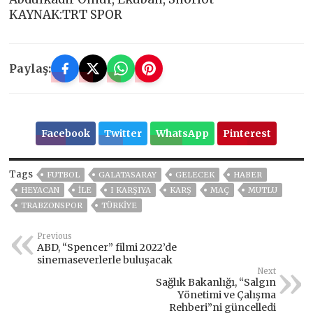
KAYNAK:TRT SPOR
Paylaş:
Facebook
Twitter
WhatsApp
Pinterest
Tags
FUTBOL
GALATASARAY
GELECEK
HABER
HEYACAN
ILE
I KARŞIYA
KARŞ
MAÇ
MUTLU
TRABZONSPOR
TÜRKİYE
Previous
ABD, “Spencer” filmi 2022’de
sinemaseverlerle buluşacak
Next
Sağlık Bakanlığı, “Salgın
Yönetimi ve Çalışma
Rehberi”ni güncelledi