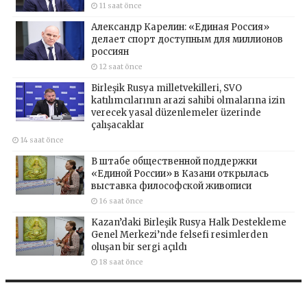
11 saat önce
Александр Карелин: «Единая Россия»
делает спорт доступным для миллионов
россиян
12 saat önce
Birleşik Rusya milletvekilleri, SVO
katılımcılarının arazi sahibi olmalarına izin
verecek yasal düzenlemeler üzerinde
çalışacaklar
14 saat önce
В штабе общественной поддержки
«Единой России» в Казани открылась
выставка философской живописи
16 saat önce
Kazan’daki Birleşik Rusya Halk Destekleme
Genel Merkezi’nde felsefi resimlerden
oluşan bir sergi açıldı
18 saat önce