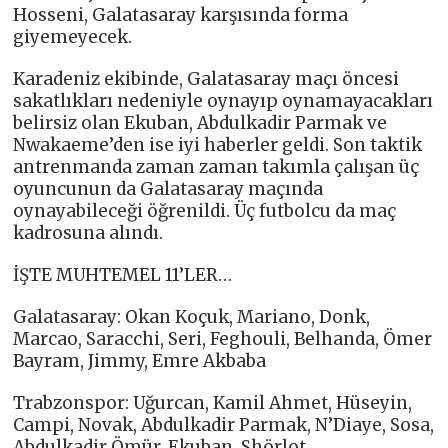
Hosseni, Galatasaray karşısında forma
giyemeyecek.
Karadeniz ekibinde, Galatasaray maçı öncesi
sakatlıkları nedeniyle oynayıp oynamayacakları
belirsiz olan Ekuban, Abdulkadir Parmak ve
Nwakaeme’den ise iyi haberler geldi. Son taktik
antrenmanda zaman zaman takımla çalışan üç
oyuncunun da Galatasaray maçında
oynayabileceği öğrenildi. Üç futbolcu da maç
kadrosuna alındı.
İŞTE MUHTEMEL 11’LER…
Galatasaray: Okan Koçuk, Mariano, Donk,
Marcao, Saracchi, Seri, Feghouli, Belhanda, Ömer
Bayram, Jimmy, Emre Akbaba
Trabzonspor: Uğurcan, Kamil Ahmet, Hüseyin,
Campi, Novak, Abdulkadir Parmak, N’Diaye, Sosa,
Abdulkadir Ömür, Ekuban, Shörlot