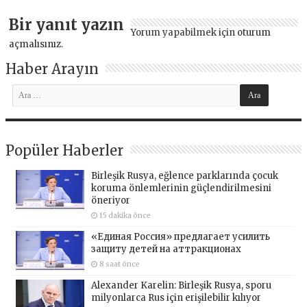
Bir yanıt yazın
Yorum yapabilmek için
oturum
açmalısınız
.
Haber Arayın
Popüler Haberler
Birleşik Rusya, eğlence parklarında çocuk
koruma önlemlerinin güçlendirilmesini
öneriyor
15 dakika önce
«Единая Россия» предлагает усилить
защиту детей на аттракционах
8 saat önce
Alexander Karelin: Birleşik Rusya, sporu
milyonlarca Rus için erişilebilir kılıyor