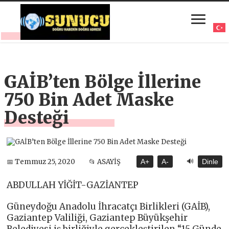
GAİB’ten Bölge İllerine
750 Bin Adet Maske
Desteği
🔊
📅 Temmuz 25, 2020
📂 ASAYİŞ
A+
A-
Dinle
ABDULLAH YİĞİT-GAZİANTEP
Güneydoğu Anadolu İhracatçı Birlikleri (GAİB),
Gaziantep Valiliği, Gaziantep Büyükşehir