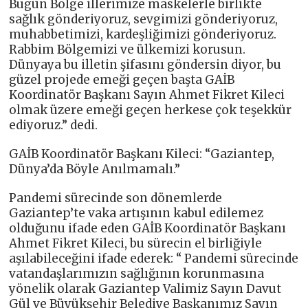
Bugün Bölge illerimize maskelerle birlikte
sağlık gönderiyoruz, sevgimizi gönderiyoruz,
muhabbetimizi, kardeşliğimizi gönderiyoruz.
Rabbim Bölgemizi ve ülkemizi korusun.
Dünyaya bu illetin şifasını göndersin diyor, bu
güzel projede emeği geçen başta GAİB
Koordinatör Başkanı Sayın Ahmet Fikret Kileci
olmak üzere emeği geçen herkese çok teşekkür
ediyoruz.” dedi.
GAİB Koordinatör Başkanı Kileci: “Gaziantep,
Dünya’da Böyle Anılmamalı.”
Pandemi sürecinde son dönemlerde
Gaziantep’te vaka artışının kabul edilemez
olduğunu ifade eden GAİB Koordinatör Başkanı
Ahmet Fikret Kileci, bu sürecin el birliğiyle
aşılabileceğini ifade ederek: “ Pandemi sürecinde
vatandaşlarımızın sağlığının korunmasına
yönelik olarak Gaziantep Valimiz Sayın Davut
Gül ve Büyükşehir Belediye Başkanımız Sayın