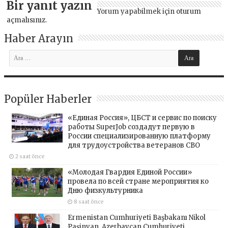
Bir yanıt yazın
Yorum yapabilmek için
oturum
açmalısınız
.
Haber Arayın
Popüler Haberler
«Единая Россия», ЦБСТ и сервис по поиску
работы SuperJob создадут первую в
России специализированную платформу
для трудоустройства ветеранов СВО
2 saat önce
«Молодая Гвардия Единой России»
провела по всей стране мероприятия ко
Дню физкультурника
8 saat önce
Ermenistan Cumhuriyeti Başbakanı Nikol
Paşinyan, Azerbaycan Cumhuriyeti