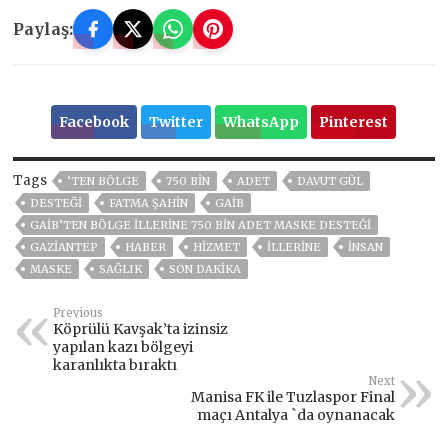
Paylaş:
Facebook
Twitter
WhatsApp
Pinterest
Tags
’TEN BÖLGE
750 BIN
ADET
DAVUT GÜL
DESTEĞI
FATMA ŞAHİN
GAİB
GAİB’TEN BÖLGE İLLERINE 750 BIN ADET MASKE DESTEĞI
GAZIANTEP
HABER
HİZMET
İLLERINE
İNSAN
MASKE
SAĞLIK
SON DAKIKA
Previous
Köprülü Kavşak’ta izinsiz
yapılan kazı bölgeyi
karanlıkta bıraktı
Next
Manisa FK ile Tuzlaspor Final
maçı Antalya `da oynanacak