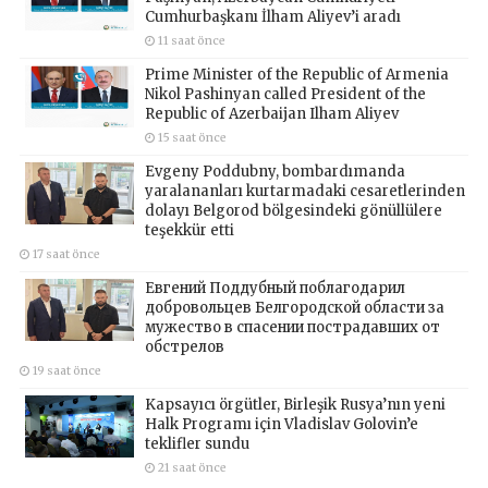
Cumhurbaşkanı İlham Aliyev’i aradı
11 saat önce
Prime Minister of the Republic of Armenia
Nikol Pashinyan called President of the
Republic of Azerbaijan Ilham Aliyev
15 saat önce
Evgeny Poddubny, bombardımanda
yaralananları kurtarmadaki cesaretlerinden
dolayı Belgorod bölgesindeki gönüllülere
teşekkür etti
17 saat önce
Евгений Поддубный поблагодарил
добровольцев Белгородской области за
мужество в спасении пострадавших от
обстрелов
19 saat önce
Kapsayıcı örgütler, Birleşik Rusya’nın yeni
Halk Programı için Vladislav Golovin’e
teklifler sundu
21 saat önce