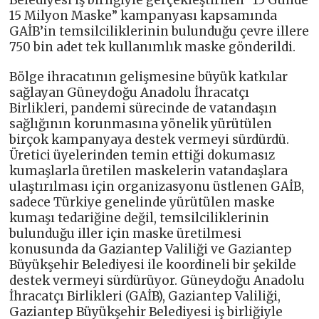
Belediyesi iş birliğiyle gerçekleştirilen “15 Günde
15 Milyon Maske” kampanyası kapsamında
GAİB’in temsilciliklerinin bulunduğu çevre illere
750 bin adet tek kullanımlık maske gönderildi.
Bölge ihracatının gelişmesine büyük katkılar
sağlayan Güneydoğu Anadolu İhracatçı
Birlikleri, pandemi sürecinde de vatandaşın
sağlığının korunmasına yönelik yürütülen
birçok kampanyaya destek vermeyi sürdürdü.
Üretici üyelerinden temin ettiği dokumasız
kumaşlarla üretilen maskelerin vatandaşlara
ulaştırılması için organizasyonu üstlenen GAİB,
sadece Türkiye genelinde yürütülen maske
kumaşı tedariğine değil, temsilciliklerinin
bulunduğu iller için maske üretilmesi
konusunda da Gaziantep Valiliği ve Gaziantep
Büyükşehir Belediyesi ile koordineli bir şekilde
destek vermeyi sürdürüyor. Güneydoğu Anadolu
İhracatçı Birlikleri (GAİB), Gaziantep Valiliği,
Gaziantep Büyükşehir Belediyesi iş birliğiyle