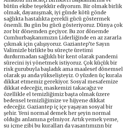
Anadolu İhracatçı Birlikleri Başkanlarına ve
bütün ekibe teşekkür ediyorum. Bir olmak birlik
olmak, dayanışmak, iyi günde kötü gönde
sağlıkta hastalıkta gerekli gücü göstermek
önemli. Bu gün bu gücü gösteriyoruz. Dünya çok
zor bir dönemden geçiyor. Bu zor dönemde
Cumhurbaşkanımızın Liderliğinde en az zararla
çıkmak için çalışıyoruz. Gaziantep’te Sayın
Valimizle birlikte bu süreçte üretimi
durdurmadan sağlıklı bir kent olarak pandemi
sürecini iyi yönetmek istiyoruz. Çok küçük bir
risk gurubuyla başladık ama maalesef dönemsel
olarak şu anda yükselişteyiz. O yüzden üç kurala
dikkat etmemiz gerekiyor. Sosyal mesafemize
dikkat edeceğiz, maskemizi takacağız ve
özellikle el temizliğimiz başta olmak üzere
bedensel temizliğimize ve hijyene dikkat
edeceğiz. Gaziantep iç içe yaşayan sosyal bir
şehir. Yeni normal demek her şeyin normal
olduğu anlamına gelmiyor. Artık yemek yeme,
su içme gibi bu kuralları da yaşantımızın bir