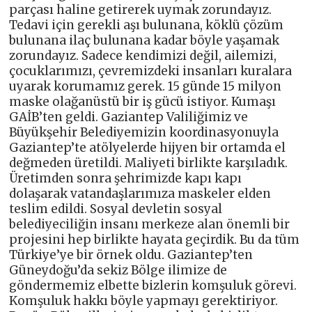
parçası haline getirerek uymak zorundayız.
Tedavi için gerekli aşı bulunana, köklü çözüm
bulunana ilaç bulunana kadar böyle yaşamak
zorundayız. Sadece kendimizi değil, ailemizi,
çocuklarımızı, çevremizdeki insanları kuralara
uyarak korumamız gerek. 15 günde 15 milyon
maske olağanüstü bir iş gücü istiyor. Kumaşı
GAİB’ten geldi. Gaziantep Valiliğimiz ve
Büyükşehir Belediyemizin koordinasyonuyla
Gaziantep’te atölyelerde hijyen bir ortamda el
değmeden üretildi. Maliyeti birlikte karşıladık.
Üretimden sonra şehrimizde kapı kapı
dolaşarak vatandaşlarımıza maskeler elden
teslim edildi. Sosyal devletin sosyal
belediyeciliğin insanı merkeze alan önemli bir
projesini hep birlikte hayata geçirdik. Bu da tüm
Türkiye’ye bir örnek oldu. Gaziantep’ten
Güneydoğu’da sekiz Bölge ilimize de
göndermemiz elbette bizlerin komşuluk görevi.
Komşuluk hakkı böyle yapmayı gerektiriyor.