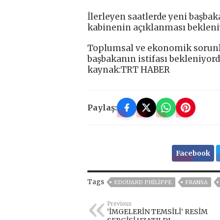
İlerleyen saatlerde yeni başba
kabinenin açıklanması bekleni
Toplumsal ve ekonomik sorunla
başbakanın istifası bekleniyord
kaynak:TRT HABER
Paylaş:
Facebook
Tags
EDOUARD PHILIPPE
FRANSA
Previous
‘İMGELERİN TEMSİLİ’ RESİM