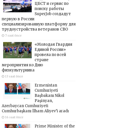
ЦБСТ и сервис по
поиску работы
SuperJob создадут
первую в России
специализированную платформу для
трудоустройства ветеранов СВО
7 saat önce
«Молодая Гвардия
Единой России»
провела по всей
стране
мероприятия ко Дню
физкультурника
13 saat önce
Ermenistan
Cumhuriyeti
Başbakanı Nikol
Paşinyan,
Azerbaycan Cumhuriyeti
Cumhurbaşkanı İlham Aliyev’i aradı
16 saat önce
Prime Minister of the