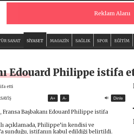
Reklam Alanı
ÜR SANAT
SİYASET
MAGAZİN
SAĞLIK
SPOR
EĞİTİM
 Edouard Philippe istifa et
🔊
ASAYİŞ
A+
A-
Dinle
, Fransa Başbakanı Edouard Philippe istifa
lı açıklamada, Philippe’in kendisi ve
sunduğu, istifanın kabul edildiği belirtildi.