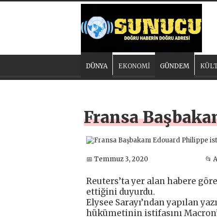
DÜNYA
EKONOMİ
GÜNDEM
KÜLT
Fransa Başbakanı
📅 Temmuz 3, 2020
📂 
Reuters’ta yer alan habere göre
ettiğini duyurdu.
Elysee Sarayı’ndan yapılan yazı
hükümetinin istifasını Macron’a 