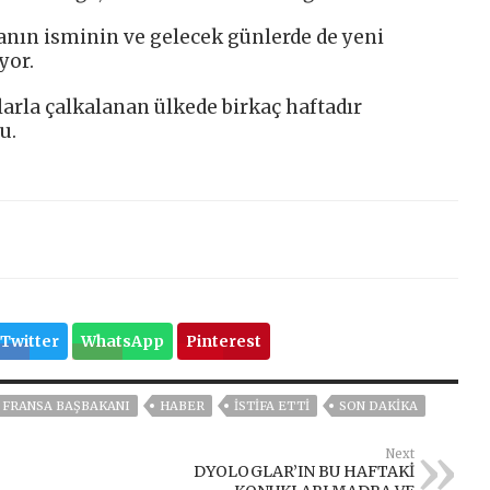
kanın isminin ve gelecek günlerde de yeni
yor.
rla çalkalanan ülkede birkaç haftadır
u.
Twitter
WhatsApp
Pinterest
FRANSA BAŞBAKANI
HABER
ISTIFA ETTI
SON DAKIKA
Next
DYOLOGLAR’IN BU HAFTAKİ