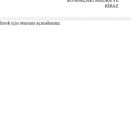
KONUKLARI MADRA VE
KİRAZ
lmek için
oturum açmalısınız
.