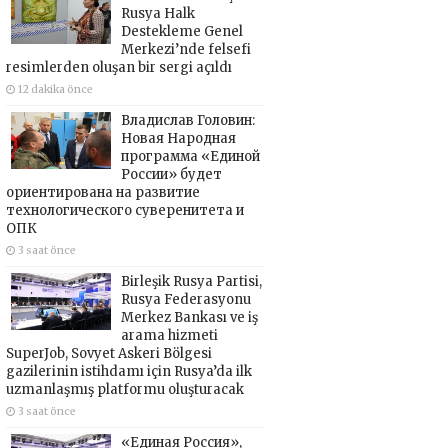
Rusya Halk
Destekleme Genel
Merkezi’nde felsefi
resimlerden oluşan bir sergi açıldı
12 dakika önce
Владислав Головин:
Новая Народная
программа «Единой
России» будет
ориентирована на развитие
технологического суверенитета и
ОПК
3 saat önce
Birleşik Rusya Partisi,
Rusya Federasyonu
Merkez Bankası ve iş
arama hizmeti
SuperJob, Sovyet Askeri Bölgesi
gazilerinin istihdamı için Rusya’da ilk
uzmanlaşmış platformu oluşturacak
3 saat önce
«Единая Россия»,