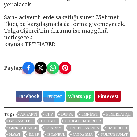
yer alacak.
Sarı-lacivertlilerde sakatlığı süren Mehmet
Ekici, bu karşılaşmada da forma giyemeyecek.
Tolga Ciğerci’nin durumu ise maç günü
netleşecek.
kaynak:TRT HABER
Paylaş:
Facebook
Twitter
WhatsApp
Pinterest
Tags
AK PARTİ
CHP
DÜNYA
EMNİYET
FENERBAHÇE
GELIŞMELER
GOOGLE
GOOGLE HABERLER
GÜNCEL HABER
GÜNDEM
HABER. ANKARA
HABERLER
HAYAT
İLLER
ISTANBUL
JANDARMA
KÜLTÜR SANAT