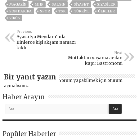
MAGAZİN
MHP
SALGIN
SİYASET
SİYASİLER
SON DAKIKA
SPOR
TSK
TÜRKİYE
ÜLKELER
VIRÜS
Previous
Ayasofya Meydanı’nda
Binlerce kişi akşam namazı
kıldı
Next
Mutfaktan yaşama açılan
kapı: Gastronomi
Bir yanıt yazın
Yorum yapabilmek için
oturum
açmalısınız
.
Haber Arayın
Popüler Haberler