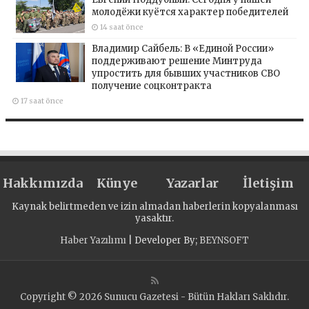
молодёжи куётся характер победителей
14 saat önce
Владимир Сайбель: В «Единой России»
поддерживают решение Минтруда
упростить для бывших участников СВО
получение соцконтракта
17 saat önce
Hakkımızda
Künye
Yazarlar
İletişim
Kaynak belirtmeden ve izin almadan haberlerin kopyalanması
yasaktır.
Haber Yazılımı
| Developer By;
BEYNSOFT
Copyright © 2026 Sunucu Gazetesi - Bütün Hakları Saklıdır.