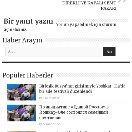
DİREKLİ’YE KAPALI SEMT
PAZARI
Bir yanıt yazın
Yorum yapabilmek için
oturum
açmalısınız
.
Haber Arayın
Popüler Haberler
Birleşik Rusya’nın girişimiyle Yoshkar-Ola’da
bir aile festivali düzenlendi
3 saat önce
По инициативе «Единой России» в
Йошкар-Оле состоялся семейный
фестиваль
6 saat önce