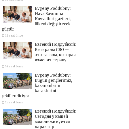
Evgeny Poddubny:
Hava Savunma
Kuvvetleri gazileri,
ülkeyi değiştirecek
güçtür
11 saat önce
Евгений Поддубный:
Ветераны СВО —
это та сила, которая
изменит страну
14 saat önce
Evgeny Poddubny:
Bugün gençlerimiz,
kazananların
karakterini
şekillendiriyor
15 saat önce
Евгений Поддубный:
Сегодня у нашей
молодёжи куётся
характер