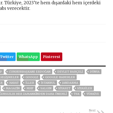
ır. Türkiye, 2023’te hem dışardaki hem içerdeki
abı verecektir.
Twitter
WhatsApp
Pinterest
P
CUMHURBAŞKANI ERDOĞAN
DEVLET BAHÇELİ
DÜNYA
GELIŞMELER
GOOGLE
GOOGLE HABERLER
ER
HAYAT
İLLER
ISTANBUL
JANDARMA
MAGAZİN
MHP
SALGIN
SİYASET
SİYASİLER
ĞIMSIZLIK HER ZAMANKINDEN DAHA ÖNEMLI
TSK
TÜRKİYE
Next