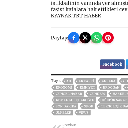
istikbalinin yanında yer almışt
faşist kafalara hak ettikleri cev
KAYNAK:TRT HABER
Paylaş:
Facebook
Tags
AB
AK PARTİ
ANKARA
CH
EKONOMİ
EMNİYET
ERDOĞAN
GÜNCEL HABER
GÜNDEM
HABERL
KEMAL KILIÇDAROĞLU
KÜLTÜR SANAT
SON DAKIKA
SPOR
TEKNOLOJIK BA
ÜLKELER
VIRÜS
Previous