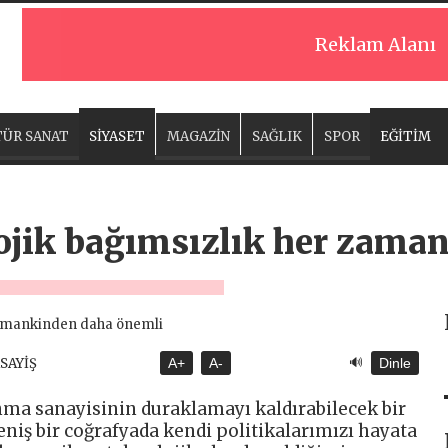
Reklam Alanı
ÜR SANAT
SİYASET
MAGAZİN
SAĞLIK
SPOR
EĞİTİM
jik bağımsızlık her zama
🔊
ASAYİŞ
A+
A-
Dinle
a sanayisinin duraklamayı kaldırabilecek bir
niş bir coğrafyada kendi politikalarımızı hayata