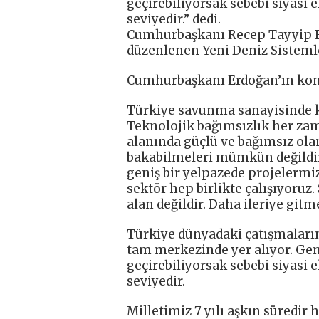
geçirebiliyorsak sebebi siyasi
seviyedir.” dedi.
Cumhurbaşkanı Recep Tayyip E
düzenlenen Yeni Deniz Sisteml
Cumhurbaşkanı Erdoğan’ın kon
Türkiye savunma sanayisinde ka
Teknolojik bağımsızlık her za
alanında güçlü ve bağımsız ola
bakabilmeleri mümkün değildir
geniş bir yelpazede projelermi
sektör hep birlikte çalışıyoruz
alan değildir. Daha ileriye git
Türkiye dünyadaki çatışmaların
tam merkezinde yer alıyor. Gen
geçirebiliyorsak sebebi siyasi
seviyedir.
Milletimiz 7 yılı aşkın süredir h