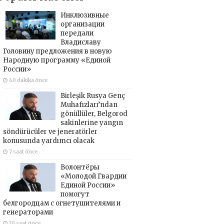
Инклюзивные
организации
передали
Владиславу
Головину предложения в новую
Народную программу «Единой
России»
40 dakika önce
Birleşik Rusya Genç
Muhafızları’ndan
gönüllüler, Belgorod
sakinlerine yangın
söndürücüler ve jeneratörler
konusunda yardımcı olacak
7 saat önce
Волонтёры
«Молодой Гвардии
Единой России»
помогут
белгородцам с огнетушителями и
генераторами
10 saat önce