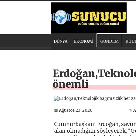
DÜNYA
EKONOMİ
GÜNDEM
KÜLT
Erdoğan,Teknolo
önemli
📅 Ağustos 23, 2020
📂 
Cumhurbaşkanı Erdoğan, savunm
alan olmadığını söyleyerek, “Ge