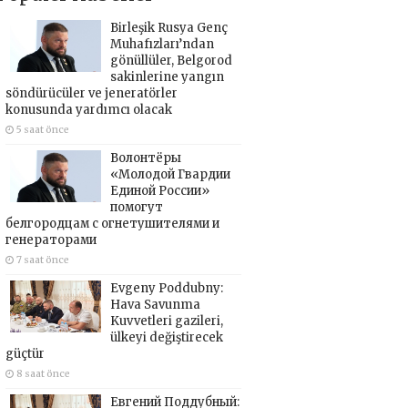
Birleşik Rusya Genç
Muhafızları’ndan
gönüllüler, Belgorod
sakinlerine yangın
söndürücüler ve jeneratörler
konusunda yardımcı olacak
5 saat önce
Волонтёры
«Молодой Гвардии
Единой России»
помогут
белгородцам с огнетушителями и
генераторами
7 saat önce
Evgeny Poddubny:
Hava Savunma
Kuvvetleri gazileri,
ülkeyi değiştirecek
güçtür
8 saat önce
Евгений Поддубный: