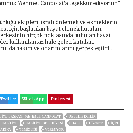
anımız Mehmet Canpolat’a teşekkür ediyorum”
ürlüğü ekipleri, israfı önlemek ve ekmeklerin
si için başlatılan bayat ekmek kutuları
erkezinin birçok noktasında bulunan bayat
pler kullanılamaz hale gelen kutuları
rın da bakım ve onarımlarını gerçekleştirdi.
Twitter
WhatsApp
Pinterest
DIYE BAŞKANI MEHMET CANPOLAT
BELEDİYECİLİK
HALILIYE
HALİLİYE BELEDİYESİ
HALK
HİZMET
İÇİN
DAKIKA
TEMİZLİĞİ
VERMİYOR