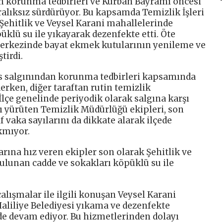
en korunma tedbirleri ve Kurban Bayramı öncesi
aralıksız sürdürüyor. Bu kapsamda Temizlik İşleri
Şehitlik ve Veysel Karani mahallelerinde
klü su ile yıkayarak dezenfekte etti. Öte
 merkezinde bayat ekmek kutularının yenileme ve
tirdi.
üs salgınından korunma tedbirleri kapsamında
erken, diğer taraftan rutin temizlik
İlçe genelinde periyodik olarak salgına karşı
ı yürüten Temizlik Müdürlüğü ekipleri, son
 vaka sayılarını da dikkate alarak ilçede
kmıyor.
rına hız veren ekipler son olarak Şehitlik ve
ulunan cadde ve sokakları köpüklü su ile
alışmalar ile ilgili konuşan Veysel Karani
Haliliye Belediyesi yıkama ve dezenfekte
de devam ediyor. Bu hizmetlerinden dolayı