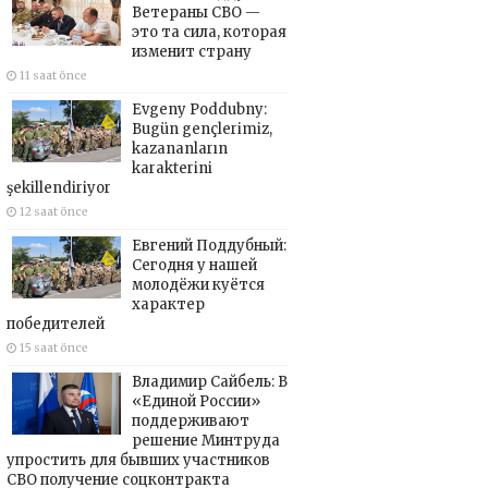
Ветераны СВО —
это та сила, которая
изменит страну
11 saat önce
Evgeny Poddubny:
Bugün gençlerimiz,
kazananların
karakterini
şekillendiriyor
12 saat önce
Евгений Поддубный:
Сегодня у нашей
молодёжи куётся
характер
победителей
15 saat önce
Владимир Сайбель: В
«Единой России»
поддерживают
решение Минтруда
упростить для бывших участников
СВО получение соцконтракта