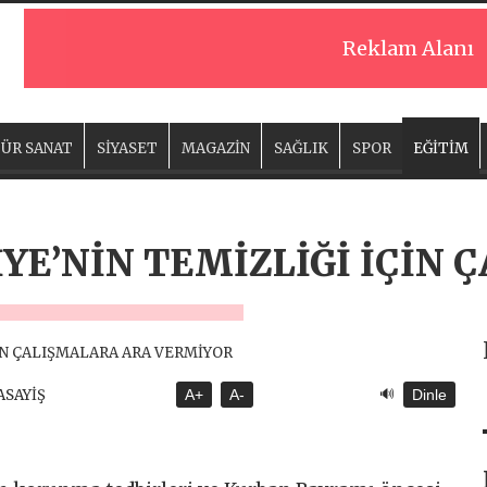
Reklam Alanı
ÜR SANAT
SİYASET
MAGAZİN
SAĞLIK
SPOR
EĞİTİM
İYE’NİN TEMİZLİĞİ İÇİN
🔊
 ASAYİŞ
A+
A-
Dinle