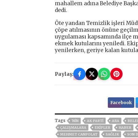
mahallem adına Belediye Başk
dedi.
Öte yandan Temizlik işleri Müd
çöpe atılmasının önüne geçilme
uygulaması kapsamında ilçe m
ekmek kutularını yeniledi. Eki
yenilerken, geriye kalan kutula
Paylaş:
Facebook
Tags
'NIN
AK PARTİ
ARA
BELE
ÇALIŞMALARA
EKİPLER
HABER
MEHMET CANPOLAT
SAĞLIK
SON 