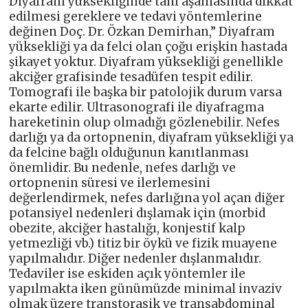
Diyafram yüksekliğinde tanı aşamasında dikkat
edilmesi gereklere ve tedavi yöntemlerine
değinen Doç. Dr. Özkan Demirhan,” Diyafram
yüksekliği ya da felci olan çoğu erişkin hastada
şikayet yoktur. Diyafram yüksekliği genellikle
akciğer grafisinde tesadüfen tespit edilir.
Tomografi ile başka bir patolojik durum varsa
ekarte edilir. Ultrasonografi ile diyafragma
hareketinin olup olmadığı gözlenebilir. Nefes
darlığı ya da ortopnenin, diyafram yüksekliği ya
da felcine bağlı olduğunun kanıtlanması
önemlidir. Bu nedenle, nefes darlığı ve
ortopnenin süresi ve ilerlemesini
değerlendirmek, nefes darlığına yol açan diğer
potansiyel nedenleri dışlamak için (morbid
obezite, akciğer hastalığı, konjestif kalp
yetmezliği vb.) titiz bir öykü ve fizik muayene
yapılmalıdır. Diğer nedenler dışlanmalıdır.
Tedaviler ise eskiden açık yöntemler ile
yapılmakta iken günümüzde minimal invaziv
olmak üzere transtorasik ve transabdominal