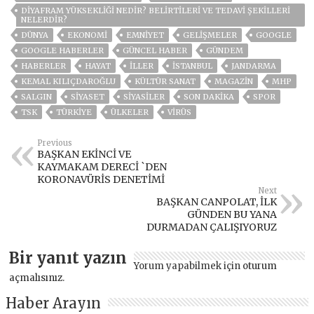
DIYAFRAM YÜKSEKLIĞI NEDIR? BELIRTILERI VE TEDAVI ŞEKILLERI
NELERDIR?
DÜNYA
EKONOMİ
EMNİYET
GELIŞMELER
GOOGLE
GOOGLE HABERLER
GÜNCEL HABER
GÜNDEM
HABERLER
HAYAT
İLLER
ISTANBUL
JANDARMA
KEMAL KILIÇDAROĞLU
KÜLTÜR SANAT
MAGAZİN
MHP
SALGIN
SİYASET
SİYASİLER
SON DAKIKA
SPOR
TSK
TÜRKİYE
ÜLKELER
VIRÜS
Previous
BAŞKAN EKİNCİ VE
KAYMAKAM DERECİ `DEN
KORONAVÜRİS DENETİMİ
Next
BAŞKAN CANPOLAT, İLK
GÜNDEN BU YANA
DURMADAN ÇALIŞIYORUZ
Bir yanıt yazın
Yorum yapabilmek için
oturum
açmalısınız
.
Haber Arayın