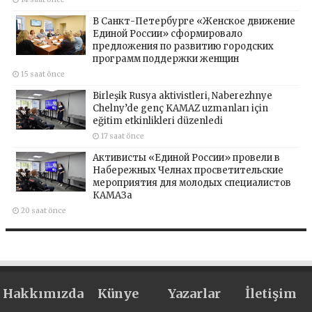
В Санкт-Петербурге «Женское движение
Единой России» сформировало
предложения по развитию городских
программ поддержки женщин
15 saat önce
Birleşik Rusya aktivistleri, Naberezhnye
Chelny’de genç KAMAZ uzmanları için
eğitim etkinlikleri düzenledi
17 saat önce
Активисты «Единой России» провели в
Набережных Челнах просветительские
мероприятия для молодых специалистов
КАМАЗа
20 saat önce
Hakkımızda
Künye
Yazarlar
İletişim