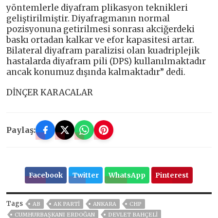
yöntemlerle diyafram plikasyon teknikleri
geliştirilmiştir. Diyafragmanın normal
pozisyonuna getirilmesi sonrası akciğerdeki
baskı ortadan kalkar ve efor kapasitesi artar.
Bilateral diyafram paralizisi olan kuadriplejik
hastalarda diyafram pili (DPS) kullanılmaktadır
ancak konumuz dışında kalmaktadır” dedi.
DİNÇER KARACALAR
Paylaş:
Facebook
Twitter
WhatsApp
Pinterest
Tags
AB
AK PARTİ
ANKARA
CHP
CUMHURBAŞKANI ERDOĞAN
DEVLET BAHÇELİ