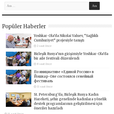
Popüler Haberler
Yoshkar-Ola’da Nikolai Valuev, “Sağlıklı
Cumhuriyet” projesiyle tanıştı
2 saat önce
Birleşik Rusya’nın girişimiyle Yoshkar-Ola’da
bir aile festivali düzenlendi
8 saat önce
По инициативе «Единой России» в
Йошкар-Оле состоялся семейный
фестиваль
11 saat önce
St. Petersburg’da, Birleşik Rusya Kadın
Hareketi, şehir genelinde kadınlara yönelik
destek programlarının geliştirilmesi için
öneriler hazırladı
14 saat önce