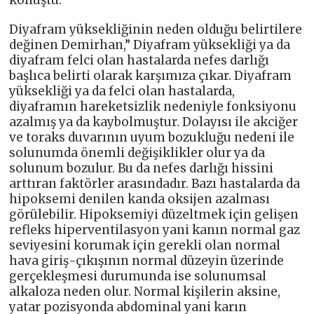
konuştu.
Diyafram yüksekliğinin neden olduğu belirtilere
değinen Demirhan,” Diyafram yüksekliği ya da
diyafram felci olan hastalarda nefes darlığı
başlıca belirti olarak karşımıza çıkar. Diyafram
yüksekliği ya da felci olan hastalarda,
diyaframın hareketsizlik nedeniyle fonksiyonu
azalmış ya da kaybolmuştur. Dolayısı ile akciğer
ve toraks duvarının uyum bozukluğu nedeni ile
solunumda önemli değişiklikler olur ya da
solunum bozulur. Bu da nefes darlığı hissini
arttıran faktörler arasındadır. Bazı hastalarda da
hipoksemi denilen kanda oksijen azalması
görülebilir. Hipoksemiyi düzeltmek için gelişen
refleks hiperventilasyon yani kanın normal gaz
seviyesini korumak için gerekli olan normal
hava giriş-çıkışının normal düzeyin üzerinde
gerçekleşmesi durumunda ise solunumsal
alkaloza neden olur. Normal kişilerin aksine,
yatar pozisyonda abdominal yani karın