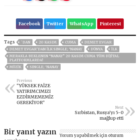
Facebook
Twitter
WhatsApp
Pinterest
Tags
`DAN
20 KASIM
CUMA
DEMET EVGAR
DEMET EVGAR’DAN İLK SINGLE; ‘NANAY
DÜNYA
ILK
MERAKLA BEKLENEN “NANAY” 20 KASIM CUMA TÜM DIJITAL
PLATFORMLARDA!
MÜZIK
SINGLE; ‘NANAY
Previous
“YÜKSEK FAİZE
YATIRIMCIMIZI
EZDİRMEMEMİZ
GEREKİYOR”
Next
Sırbistan, Rusya’yı 5-0
mağlup etti
Bir yanıt yazın
Yorum yapabilmek için
oturum