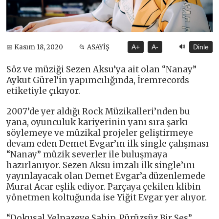
🔊
📅 Kasım 18, 2020
📂 ASAYİŞ
A+
A-
Dinle
Söz ve müziği Sezen Aksu’ya ait olan “Nanay”
Aykut Gürel’in yapımcılığında, İremrecords
etiketiyle çıkıyor.
2007’de yer aldığı Rock Müzikalleri’nden bu
yana, oyunculuk kariyerinin yanı sıra şarkı
söylemeye ve müzikal projeler geliştirmeye
devam eden Demet Evgar’ın ilk single çalışması
“Nanay” müzik severler ile buluşmaya
hazırlanıyor. Sezen Aksu imzalı ilk single’ını
yayınlayacak olan Demet Evgar’a düzenlemede
Murat Acar eşlik ediyor. Parçaya çekilen klibin
yönetmen koltuğunda ise Yiğit Evgar yer alıyor.
“Dokusal Yelpazeye Sahip, Pürüzsüz Bir Ses”