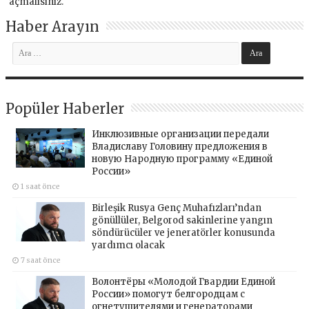
açmalısınız
.
Haber Arayın
Popüler Haberler
Инклюзивные организации передали
Владиславу Головину предложения в
новую Народную программу «Единой
России»
1 saat önce
Birleşik Rusya Genç Muhafızları’ndan
gönüllüler, Belgorod sakinlerine yangın
söndürücüler ve jeneratörler konusunda
yardımcı olacak
7 saat önce
Волонтёры «Молодой Гвардии Единой
России» помогут белгородцам с
огнетушителями и генераторами