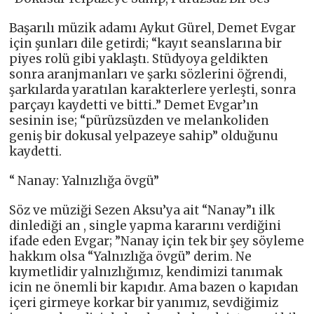
Başarılı müzik adamı Aykut Gürel, Demet Evgar
için şunları dile getirdi; “kayıt seanslarına bir
piyes rolü gibi yaklaştı. Stüdyoya geldikten
sonra aranjmanları ve şarkı sözlerini öğrendi,
şarkılarda yaratılan karakterlere yerleşti, sonra
parçayı kaydetti ve bitti..” Demet Evgar’ın
sesinin ise; “pürüzsüzden ve melankoliden
geniş bir dokusal yelpazeye sahip” olduğunu
kaydetti.
“ Nanay: Yalnızlığa övgü”
Söz ve müziği Sezen Aksu’ya ait “Nanay”ı ilk
dinlediği an , single yapma kararını verdiğini
ifade eden Evgar; ”Nanay için tek bir şey söyleme
hakkım olsa “Yalnızlığa övgü” derim. Ne
kıymetlidir yalnızlığımız, kendimizi tanımak
icin ne önemli bir kapıdır. Ama bazen o kapıdan
içeri girmeye korkar bir yanımız, sevdiğimiz