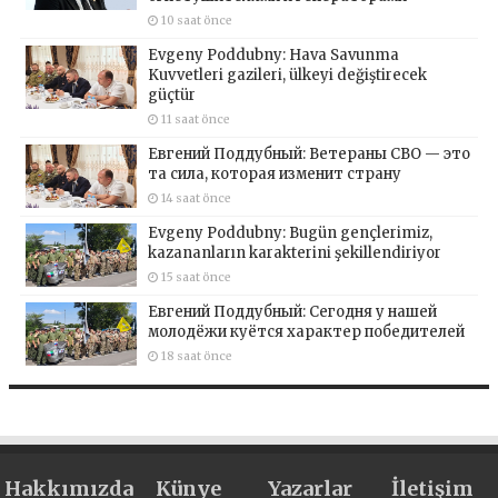
10 saat önce
Evgeny Poddubny: Hava Savunma
Kuvvetleri gazileri, ülkeyi değiştirecek
güçtür
11 saat önce
Евгений Поддубный: Ветераны СВО — это
та сила, которая изменит страну
14 saat önce
Evgeny Poddubny: Bugün gençlerimiz,
kazananların karakterini şekillendiriyor
15 saat önce
Евгений Поддубный: Сегодня у нашей
молодёжи куётся характер победителей
18 saat önce
Hakkımızda
Künye
Yazarlar
İletişim