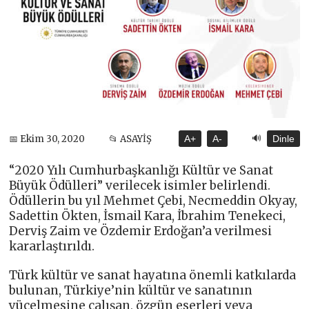
🔊
📅 Ekim 30, 2020
📂 ASAYİŞ
A+
A-
Dinle
“2020 Yılı Cumhurbaşkanlığı Kültür ve Sanat
Büyük Ödülleri” verilecek isimler belirlendi.
Ödüllerin bu yıl Mehmet Çebi, Necmeddin Okyay,
Sadettin Ökten, İsmail Kara, İbrahim Tenekeci,
Derviş Zaim ve Özdemir Erdoğan’a verilmesi
kararlaştırıldı.
Türk kültür ve sanat hayatına önemli katkılarda
bulunan, Türkiye’nin kültür ve sanatının
yücelmesine çalışan, özgün eserleri veya