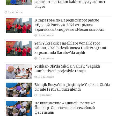
sonuçlarını ortadan kaldırmaya yardımcı
oluyor
5 saat önce
В Саратове по Народной программе
«Единой России»-2021 открылся
адаптивный спортзал «Новая высота»
12 saat önce
Yeni Yükseklik engellilere yönelik spor
salonu, 2021 Birleşik Rusya Halk Programı
kapsamında Saratov’da açıldı
15 saat önce
Yoshkar-Ola’da Nikolai Valuev, “Sağlıklı
Cumhuriyet” projesiyle tanıştı
19 saat önce
Birleşik Rusya’nın girişimiyle Yoshkar-Ola’da
bir aile festivali düzenlendi
1 gün önce
По инициативе «Единой России» в
Йошкар-Оле состоялся семейный
фестиваль