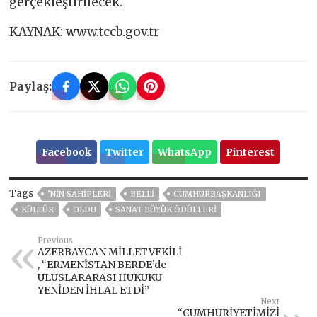
gerçekleştirilecek.
KAYNAK: www.tccb.gov.tr
Paylaş:
Facebook
Twitter
WhatsApp
Pinterest
Tags
’NIN SAHIPLERI
BELLI
CUMHURBAŞKANLIĞI
KÜLTÜR
OLDU
SANAT BÜYÜK ÖDÜLLERI
Previous
AZERBAYCAN MİLLETVEKİLİ
, “ERMENİSTAN BERDE’de
ULUSLARARASI HUKUKU
YENİDEN İHLAL ETDİ”
Next
“CUMHURİYETİMİZİ