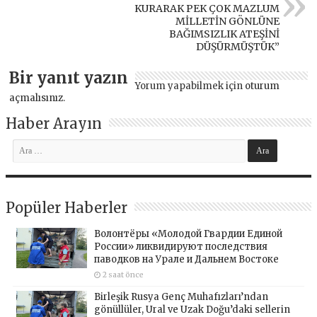
KURARAK PEK ÇOK MAZLUM
MİLLETİN GÖNLÜNE
BAĞIMSIZLIK ATEŞİNİ
DÜŞÜRMÜŞTÜK”
Bir yanıt yazın
Yorum yapabilmek için
oturum
açmalısınız
.
Haber Arayın
Popüler Haberler
Волонтёры «Молодой Гвардии Единой
России» ликвидируют последствия
паводков на Урале и Дальнем Востоке
2 saat önce
Birleşik Rusya Genç Muhafızları’ndan
gönüllüler, Ural ve Uzak Doğu’daki sellerin