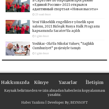
В Саратове по Народной программе
«Единой России»-2021 открылся
адаптивный спортзал «Новая высота»
23 saat önce
Yeni Yükseklik engellilere yönelik spor
salonu, 2021 Birleşik Rusya Halk Programı
kapsamında Saratov’da açıldı
1 gün önce
Yoshkar-Ola’da Nikolai Valuev, “Sağlıklı
Cumhuriyet” projesiyle tanıştı
1 gün önce
Hakkımızda
Künye
Yazarlar
İletişim
Kaynak belirtmeden ve izin almadan haberlerin kopyalanması
yasaktır.
Haber Yazılımı
| Developer By;
BEYNSOFT