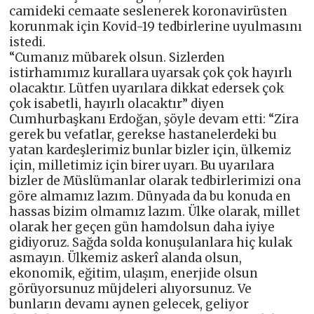
camideki cemaate seslenerek koronavirüsten
korunmak için Kovid-19 tedbirlerine uyulmasını
istedi.
“Cumanız mübarek olsun. Sizlerden
istirhamımız kurallara uyarsak çok çok hayırlı
olacaktır. Lütfen uyarılara dikkat edersek çok
çok isabetli, hayırlı olacaktır” diyen
Cumhurbaşkanı Erdoğan, şöyle devam etti: “Zira
gerek bu vefatlar, gerekse hastanelerdeki bu
yatan kardeşlerimiz bunlar bizler için, ülkemiz
için, milletimiz için birer uyarı. Bu uyarılara
bizler de Müslümanlar olarak tedbirlerimizi ona
göre almamız lazım. Dünyada da bu konuda en
hassas bizim olmamız lazım. Ülke olarak, millet
olarak her geçen gün hamdolsun daha iyiye
gidiyoruz. Sağda solda konuşulanlara hiç kulak
asmayın. Ülkemiz askerî alanda olsun,
ekonomik, eğitim, ulaşım, enerjide olsun
görüyorsunuz müjdeleri alıyorsunuz. Ve
bunların devamı aynen gelecek, geliyor