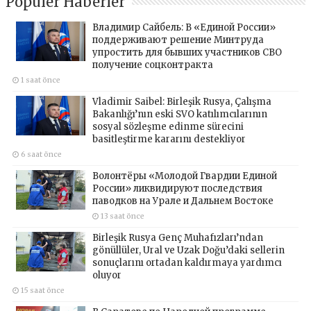
Popüler Haberler
Владимир Сайбель: В «Единой России»
поддерживают решение Минтруда
упростить для бывших участников СВО
получение соцконтракта
1 saat önce
Vladimir Saibel: Birleşik Rusya, Çalışma
Bakanlığı’nın eski SVO katılımcılarının
sosyal sözleşme edinme sürecini
basitleştirme kararını destekliyor
6 saat önce
Волонтёры «Молодой Гвардии Единой
России» ликвидируют последствия
паводков на Урале и Дальнем Востоке
13 saat önce
Birleşik Rusya Genç Muhafızları’ndan
gönüllüler, Ural ve Uzak Doğu’daki sellerin
sonuçlarını ortadan kaldırmaya yardımcı
oluyor
15 saat önce