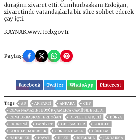
durağını ziyaret etti. Cumhurbaşkanı Erdoğan,
ziyaretinde vatandaşlarla bir süre sohbet ederek
çay içti.
KAYNAK:www.tccb.gov.tr
Paylaş:
Facebook
Twitter
WhatsApp
Pinterest
Tags
AB
AK PARTİ
ANKARA
CHP
CUMA NAMAZINI BÜYÜK ÇAMLICA CAMII’NDE KILDI
CUMHURBAŞKANI ERDOĞAN
DEVLET BAHÇELİ
DÜNYA
EKONOMİ
EMNİYET
GELIŞMELER
GOOGLE
GOOGLE HABERLER
GÜNCEL HABER
GÜNDEM
HABERLER
HAYAT
İLLER
ISTANBUL
JANDARMA