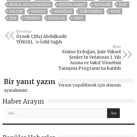
KEMAL KILIÇDAROĞLU
KÜLTÜR SANAT
MAGAZİN
MHP
SALGIN
SİYASET
SİYASİLER
SON DAKIKA
SPOR
TSK
TÜRKİYE
ÜLKELER
VIRÜS
Previous
Örnek Çiftçi Abdulkadir
YÜKSEL `e Ödül Yağdı
Next
Emine Erdoğan, Şule Yüksel
Şenler’in Vefatının 1. Yılı
Anma ve Vakıf Yönetimi
Tanışma Programı’na katıldı
Bir yanıt yazın
Yorum yapabilmek için
oturum
açmalısınız
.
Haber Arayın