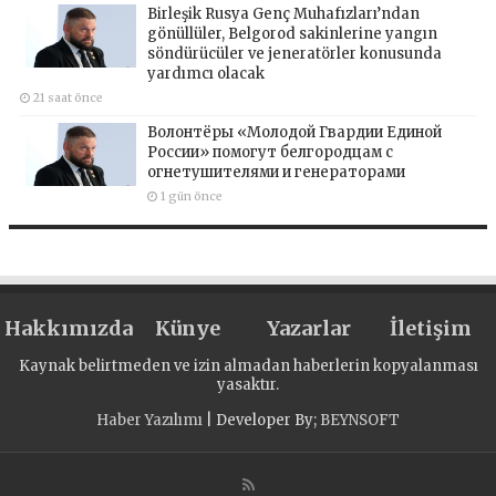
Birleşik Rusya Genç Muhafızları’ndan
gönüllüler, Belgorod sakinlerine yangın
söndürücüler ve jeneratörler konusunda
yardımcı olacak
21 saat önce
Волонтёры «Молодой Гвардии Единой
России» помогут белгородцам с
огнетушителями и генераторами
1 gün önce
Hakkımızda
Künye
Yazarlar
İletişim
Kaynak belirtmeden ve izin almadan haberlerin kopyalanması
yasaktır.
Haber Yazılımı
| Developer By;
BEYNSOFT