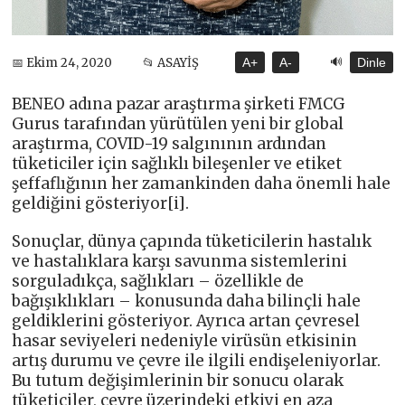
🔊
📅 Ekim 24, 2020
📂 ASAYİŞ
A+
A-
Dinle
BENEO adına pazar araştırma şirketi FMCG
Gurus tarafından yürütülen yeni bir global
araştırma, COVID-19 salgınının ardından
tüketiciler için sağlıklı bileşenler ve etiket
şeffaflığının her zamankinden daha önemli hale
geldiğini gösteriyor[i].
Sonuçlar, dünya çapında tüketicilerin hastalık
ve hastalıklara karşı savunma sistemlerini
sorguladıkça, sağlıkları – özellikle de
bağışıklıkları – konusunda daha bilinçli hale
geldiklerini gösteriyor. Ayrıca artan çevresel
hasar seviyeleri nedeniyle virüsün etkisinin
artış durumu ve çevre ile ilgili endişeleniyorlar.
Bu tutum değişimlerinin bir sonucu olarak
tüketiciler, çevre üzerindeki etkiyi en aza