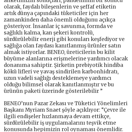
anketimizin sonuçları, pandeminin bir sonucu
olarak, faydalı bileşenlerin ve şeffaf etiketin
artık dünya çapındaki tüketiciler için her
zamankinden daha önemli olduğunu açıkça
gösteriyor. İnsanlar iç savunma, formda ve
sağlıklı kalma, kan şekeri kontrolü,
sürdürülebilir enerji gibi konuları keşfediyor ve
sağlığa olan faydası kanıtlanmış ürünler satın
almak istiyorlar. BENEO, üreticilerin bu kilit
büyüme alanlarına erişmelerine yardımcı olacak
donanıma sahiptir. Şirketin prebiyotik hindiba
kökü lifleri ve yavaş sindirilen karbonhidratı,
uzun vadeli sağlığı desteklemeye yardımcı
olduğu bilimsel olarak kanıtlanmıştır ve bu
ürünün paketi üzerinde gösterilebilir ”
BENEO’nun Pazar Zekası ve Tüketici Yönelimleri
Başkanı Myriam Snaet şöyle açıklıyor: “Çevre ile
ilgili endişeler hızlanmaya devam ettikçe,
sürdürülebilir iş uygulamalarını teşvik etme
konusunda hepimizin rol oynaması önemlidir.