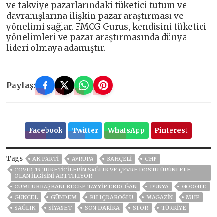
ve takviye pazarlarındaki tüketici tutum ve
davranışlarına ilişkin pazar araştırması ve
yönelimi sağlar. FMCG Gurus, kendisini tüketici
yönelimleri ve pazar araştırmasında dünya
lideri olmaya adamıştır.
Paylaş:
Facebook
Twitter
WhatsApp
Pinterest
Tags
AK PARTİ
AVRUPA
BAHÇELİ
CHP
COVID-19 TÜKETICILERIN SAĞLIK VE ÇEVRE DOSTU ÜRÜNLERE
OLAN ILGISINI ARTTIRIYOR
CUMHURBAŞKANI RECEP TAYYIP ERDOĞAN
DÜNYA
GOOGLE
GÜNCEL
GÜNDEM
KILIÇDAROĞLU
MAGAZİN
MHP
SAĞLIK
SİYASET
SON DAKIKA
SPOR
TÜRKİYE