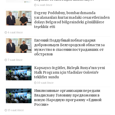
4 saat önce
Evgeny Poddubny, bombardımanda
yaralananları kurtarmadaki cesaretlerinden
dolayı Belgorod bölgesindeki gönüllülere
teşekkür etti
6 saat önce
Евгений Поддубный поблагодарил
добровольцев Белгородской области за
мужество в спасении пострадавших от
обстрелов
7 saat önce
Kapsayıcı örgütler, Birleşik Rusya’nın yeni
Halk Programı için Vladislav Golovin’e
teklifler sundu
10 saat önce
Инклюзивные организации передали
Владиславу Головину предложения в
новую Народную программу «Единой
России»
15 saat önce