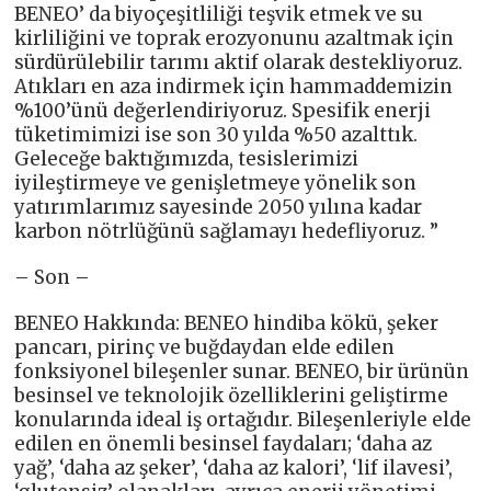
BENEO’ da biyoçeşitliliği teşvik etmek ve su
kirliliğini ve toprak erozyonunu azaltmak için
sürdürülebilir tarımı aktif olarak destekliyoruz.
Atıkları en aza indirmek için hammaddemizin
%100’ünü değerlendiriyoruz. Spesifik enerji
tüketimimizi ise son 30 yılda %50 azalttık.
Geleceğe baktığımızda, tesislerimizi
iyileştirmeye ve genişletmeye yönelik son
yatırımlarımız sayesinde 2050 yılına kadar
karbon nötrlüğünü sağlamayı hedefliyoruz. ”
– Son –
BENEO Hakkında: BENEO hindiba kökü, şeker
pancarı, pirinç ve buğdaydan elde edilen
fonksiyonel bileşenler sunar. BENEO, bir ürünün
besinsel ve teknolojik özelliklerini geliştirme
konularında ideal iş ortağıdır. Bileşenleriyle elde
edilen en önemli besinsel faydaları; ‘daha az
yağ’, ‘daha az şeker’, ‘daha az kalori’, ‘lif ilavesi’,