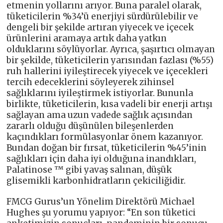
etmenin yollarını arıyor. Buna paralel olarak,
tüketicilerin %34’ü enerjiyi sürdürülebilir ve
dengeli bir şekilde artıran yiyecek ve içecek
ürünlerini aramaya artık daha yatkın
olduklarını söylüyorlar. Ayrıca, şaşırtıcı olmayan
bir şekilde, tüketicilerin yarısından fazlası (%55)
ruh hallerini iyileştirecek yiyecek ve içecekleri
tercih edeceklerini söyleyerek zihinsel
sağlıklarını iyileştirmek istiyorlar. Bununla
birlikte, tüketicilerin, kısa vadeli bir enerji artışı
sağlayan ama uzun vadede sağlık açısından
zararlı olduğu düşünülen bileşenlerden
kaçındıkları formülasyonlar önem kazanıyor.
Bundan doğan bir fırsat, tüketicilerin %45’inin
sağlıkları için daha iyi olduğuna inandıkları,
Palatinose ™ gibi yavaş salınan, düşük
glisemikli karbonhidratların çekiciliğidir.
FMCG Gurus’un Yönelim Direktörü Michael
Hughes şu yorumu yapıyor: “En son tüketici