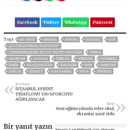
Facebook
Twitter
WhatsApp
Pinterest
Tags
AK PARTİ
ANKARA
AVRUPA
BAHÇELİ
CHP
ÇOCUKLAR NASIL KEŞFEDER?
CUMHURBAŞKANI RECEP TAYYIP ERDOĞAN
DÜNYA
EKONOMİ
GOOGLE
GÜNCEL
GÜNDEM
ISTANBUL
İZMIR
KILIÇDAROĞLU
MAGAZİN
MHP
PANDEMİ
SAĞLIK
SİYASET
SON DAKIKA
SPOR
TÜRKİYE
Previous
İSTANBUL SPRİNT
TRİATLONU 500 SPORCUYU
AĞIRLAYACAK
Next
Yeni eğitim yılında evler okul,
ekranlar sınıf oldu
Bir yanıt yazın
Yorum yapabilmek için
oturum