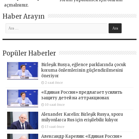
açmalısınız
.
Haber Arayın
Popüler Haberler
Birleşik Rusya, eğlence parklarında çocuk
koruma önlemlerinin güçlendirilmesini
öneriyor
2 saat önce
«Единая Россия» предлагает усилить
защиту детей на аттракционах
10 saat önce
Alexander Karelin: Birleşik Rusya, sporu
milyonlarca Rus için erişilebilir kılıyor
13 saat önce
Александр Карелин: «Единая Россия»