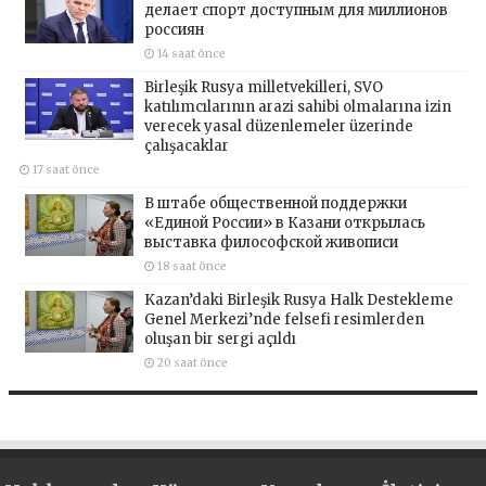
делает спорт доступным для миллионов
россиян
14 saat önce
Birleşik Rusya milletvekilleri, SVO
katılımcılarının arazi sahibi olmalarına izin
verecek yasal düzenlemeler üzerinde
çalışacaklar
17 saat önce
В штабе общественной поддержки
«Единой России» в Казани открылась
выставка философской живописи
18 saat önce
Kazan’daki Birleşik Rusya Halk Destekleme
Genel Merkezi’nde felsefi resimlerden
oluşan bir sergi açıldı
20 saat önce