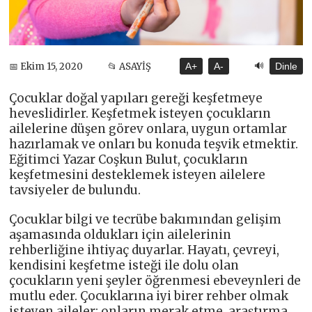
🔊
📅 Ekim 15, 2020
📂 ASAYİŞ
A+
A-
Dinle
Çocuklar doğal yapıları gereği keşfetmeye
heveslidirler. Keşfetmek isteyen çocukların
ailelerine düşen görev onlara, uygun ortamlar
hazırlamak ve onları bu konuda teşvik etmektir.
Eğitimci Yazar Coşkun Bulut, çocukların
keşfetmesini desteklemek isteyen ailelere
tavsiyeler de bulundu.
Çocuklar bilgi ve tecrübe bakımından gelişim
aşamasında oldukları için ailelerinin
rehberliğine ihtiyaç duyarlar. Hayatı, çevreyi,
kendisini keşfetme isteği ile dolu olan
çocukların yeni şeyler öğrenmesi ebeveynleri de
mutlu eder. Çocuklarına iyi birer rehber olmak
isteyen aileler; onların merak etme, araştırma,