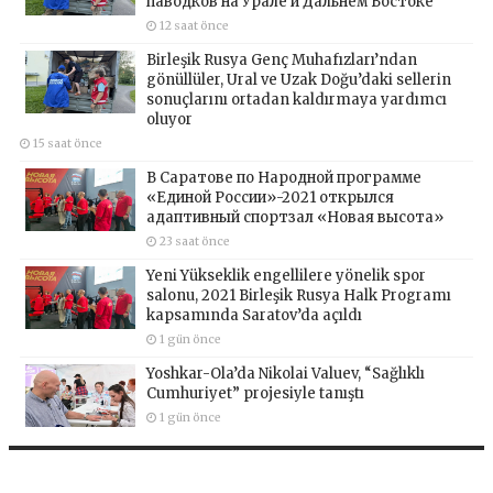
паводков на Урале и Дальнем Востоке
12 saat önce
Birleşik Rusya Genç Muhafızları’ndan
gönüllüler, Ural ve Uzak Doğu’daki sellerin
sonuçlarını ortadan kaldırmaya yardımcı
oluyor
15 saat önce
В Саратове по Народной программе
«Единой России»-2021 открылся
адаптивный спортзал «Новая высота»
23 saat önce
Yeni Yükseklik engellilere yönelik spor
salonu, 2021 Birleşik Rusya Halk Programı
kapsamında Saratov’da açıldı
1 gün önce
Yoshkar-Ola’da Nikolai Valuev, “Sağlıklı
Cumhuriyet” projesiyle tanıştı
1 gün önce