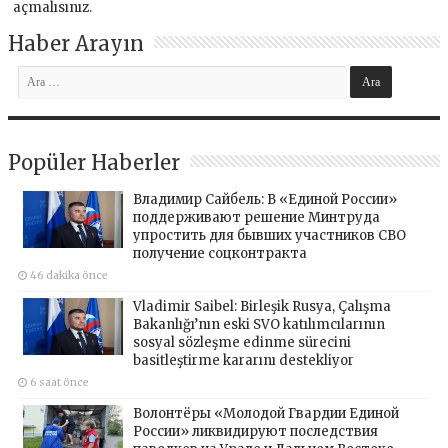
açmalısınız
.
Haber Arayın
Popüler Haberler
Владимир Сайбель: В «Единой России»
поддерживают решение Минтруда
упростить для бывших участников СВО
получение соцконтракта
46 dakika önce
Vladimir Saibel: Birleşik Rusya, Çalışma
Bakanlığı’nın eski SVO katılımcılarının
sosyal sözleşme edinme sürecini
basitleştirme kararını destekliyor
6 saat önce
Волонтёры «Молодой Гвардии Единой
России» ликвидируют последствия