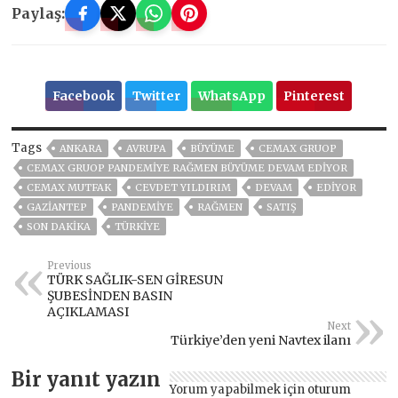
Paylaş:
Facebook
Twitter
WhatsApp
Pinterest
Tags
ANKARA
AVRUPA
BÜYÜME
CEMAX GRUOP
CEMAX GRUOP PANDEMİYE RAĞMEN BÜYÜME DEVAM EDİYOR
CEMAX MUTFAK
CEVDET YILDIRIM
DEVAM
EDİYOR
GAZIANTEP
PANDEMİYE
RAĞMEN
SATIŞ
SON DAKIKA
TÜRKİYE
Previous
TÜRK SAĞLIK-SEN GİRESUN
ŞUBESİNDEN BASIN
AÇIKLAMASI
Next
Türkiye’den yeni Navtex ilanı
Bir yanıt yazın
Yorum yapabilmek için
oturum