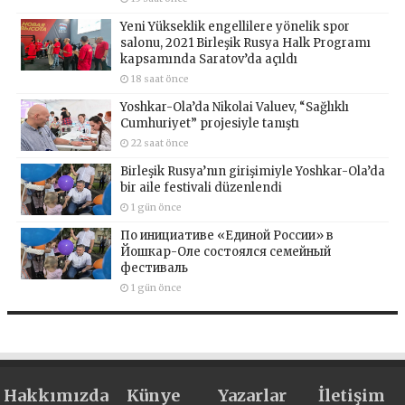
Yeni Yükseklik engellilere yönelik spor
salonu, 2021 Birleşik Rusya Halk Programı
kapsamında Saratov’da açıldı
18 saat önce
Yoshkar-Ola’da Nikolai Valuev, “Sağlıklı
Cumhuriyet” projesiyle tanıştı
22 saat önce
Birleşik Rusya’nın girişimiyle Yoshkar-Ola’da
bir aile festivali düzenlendi
1 gün önce
По инициативе «Единой России» в
Йошкар-Оле состоялся семейный
фестиваль
1 gün önce
Hakkımızda
Künye
Yazarlar
İletişim