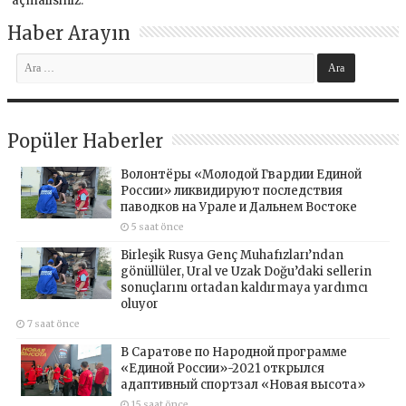
açmalısınız
.
Haber Arayın
Popüler Haberler
Волонтёры «Молодой Гвардии Единой
России» ликвидируют последствия
паводков на Урале и Дальнем Востоке
5 saat önce
Birleşik Rusya Genç Muhafızları’ndan
gönüllüler, Ural ve Uzak Doğu’daki sellerin
sonuçlarını ortadan kaldırmaya yardımcı
oluyor
7 saat önce
В Саратове по Народной программе
«Единой России»-2021 открылся
адаптивный спортзал «Новая высота»
15 saat önce