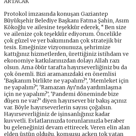
ARTACAK
Protokol imzasında konuşan Gaziantep
Büyükşehir Belediye Başkanı Fatma Şahin, Asım
Kökoğlu ve ailesine teşekkür ederek, “ Ben size
ve ailenize çok teşekkür ediyorum. Öncelikle
çok güzel ve yer bakımından çok stratejik bir
tesis. Emeğinize vizyonunuza, şehrimize
kattığınız hizmetlerden, ürettiğiniz istihdam ve
ekonomiye katkılarınızdan dolayı Allah razı
olsun. Ama öbür tarafta hayırseverliğiniz bu da
çok önemli. Bizi aramanızdaki en önemlisi
‘Başkanım birlikte ne yapalım?’, ‘Memleket için
ne yapalım?’, ‘Ramazan Ayı’nda yardımlaşma
için ne yapalım?’, ‘Pandemi döneminde bize
düşen ne var?’ diyen hayırsever bir bakış açınız
var. Böyle hayırseverlerin sayısı çoğalsın.
Hayırseverliğiniz de işinsanlığınız kadar
kuvvetli. Evlatlarınızda torunlarınızla beraber
bu geleneğinizi devam ettirecek. Veren elin alan
elden üstün olduğu, komşusu açken tok yatan