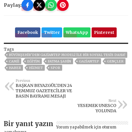
Paylaş:
Facebook
Twitter
WhatsApp
Pinterest
Tags
BÜYÜKŞEHİR’DEN GAZİANTEP MODELİ İLE BİR SOSYAL TESİS DAHA!
CAMİİ
EĞITIM
FATMA ŞAHİN
GAZIANTEP
GENÇLER
HABER
HİZMET
SPOR
Previous
BAŞKAN BEYAZGÜL’DEN 24
TEMMUZ GAZETECİLER VE
BASIN BAYRAMI MESAJI
Next
YESEMEK UNESCO
YOLUNDA
Bir yanıt yazın
Yorum yapabilmek için
oturum