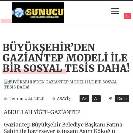
BÜYÜKŞEHİR’DEN
GAZİANTEP MODELİ İLE
BİR SOSYAL TESİS DAHA!
🔊
📅 Temmuz 24, 2020
📂 ASAYİŞ
A+
A-
Dinle
ABDULLAH YİĞİT-GAZİANTEP
Gaziantep Büyükşehir Belediye Başkanı Fatma
Şahin ile hayırsever iş insanı Asım Kökoğlu