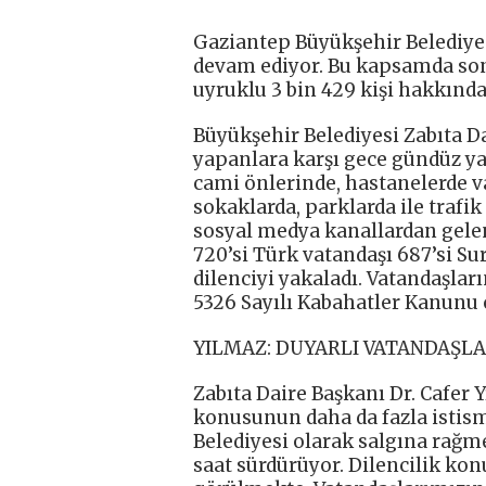
Gaziantep Büyükşehir Belediyes
devam ediyor. Bu kapsamda son 
uyruklu 3 bin 429 kişi hakkında
Büyükşehir Belediyesi Zabıta Dai
yapanlara karşı gece gündüz ya
cami önlerinde, hastanelerde va
sokaklarda, parklarda ile trafik
sosyal medya kanallardan gelen 
720’si Türk vatandaşı 687’si S
dilenciyi yakaladı. Vatandaşlar
5326 Sayılı Kabahatler Kanunu 
YILMAZ: DUYARLI VATANDAŞL
Zabıta Daire Başkanı Dr. Cafer Y
konusunun daha da fazla istism
Belediyesi olarak salgına rağm
saat sürdürüyor. Dilencilik kon