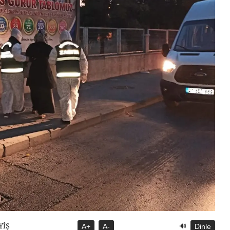
🔊
YİŞ
A+
A-
Dinle