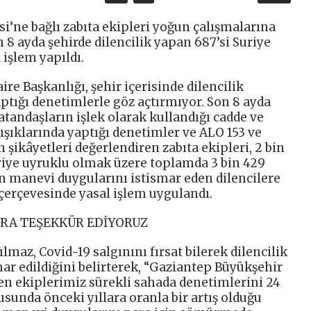
i’ne bağlı zabıta ekipleri yoğun çalışmalarına
8 ayda şehirde dilencilik yapan 687’si Suriye
 işlem yapıldı.
re Başkanlığı, şehir içerisinde dilencilik
ptığı denetimlerle göz açtırmıyor. Son 8 ayda
tandaşların işlek olarak kullandığı cadde ve
 ışıklarında yaptığı denetimler ve ALO 153 ve
şikâyetleri değerlendiren zabıta ekipleri, 2 bin
uriye uyruklu olmak üzere toplamda 3 bin 429
ın manevi duygularını istismar eden dilencilere
çerçevesinde yasal işlem uygulandı.
ARA TEŞEKKÜR EDİYORUZ
ılmaz, Covid-19 salgınını fırsat bilerek dilencilik
ar edildiğini belirterek, “Gaziantep Büyükşehir
en ekiplerimiz sürekli sahada denetimlerini 24
usunda önceki yıllara oranla bir artış olduğu