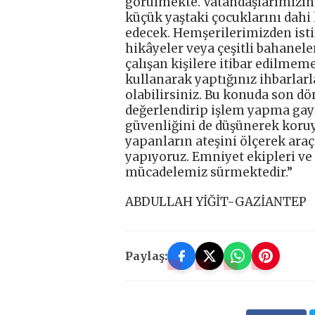
görülmekte. Vatandaşlarımızı
küçük yaştaki çocuklarını dahi
edecek. Hemşerilerimizden isti
hikâyeler veya çeşitli bahanel
çalışan kişilere itibar edilmem
kullanarak yaptığınız ihbarlarl
olabilirsiniz. Bu konuda son d
değerlendirip işlem yapma gayr
güvenliğini de düşünerek koru
yapanların ateşini ölçerek ara
yapıyoruz. Emniyet ekipleri ve 
mücadelemiz sürmektedir.”
ABDULLAH YİĞİT-GAZİANTEP
Paylaş: