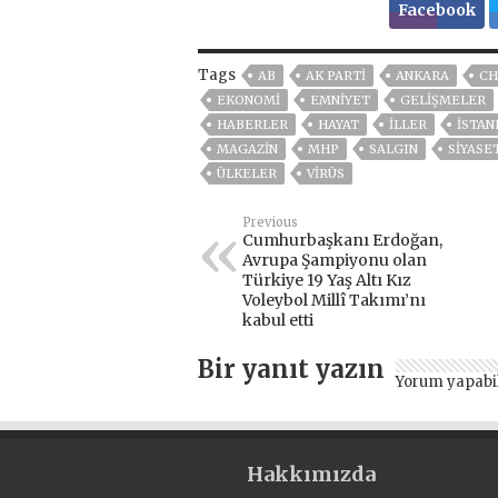
Facebook
Tags
AB
AK PARTİ
ANKARA
CH
EKONOMİ
EMNİYET
GELIŞMELER
HABERLER
HAYAT
İLLER
ISTAN
MAGAZİN
MHP
SALGIN
SİYASE
ÜLKELER
VIRÜS
Previous
Cumhurbaşkanı Erdoğan,
Avrupa Şampiyonu olan
Türkiye 19 Yaş Altı Kız
Voleybol Millî Takımı’nı
kabul etti
Bir yanıt yazın
Yorum yapabi
Hakkımızda