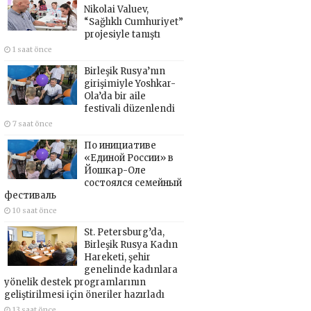
Nikolai Valuev,
“Sağlıklı Cumhuriyet”
projesiyle tanıştı
1 saat önce
Birleşik Rusya’nın
girişimiyle Yoshkar-
Ola’da bir aile
festivali düzenlendi
7 saat önce
По инициативе
«Единой России» в
Йошкар-Оле
состоялся семейный
фестиваль
10 saat önce
St. Petersburg’da,
Birleşik Rusya Kadın
Hareketi, şehir
genelinde kadınlara
yönelik destek programlarının
geliştirilmesi için öneriler hazırladı
13 saat önce