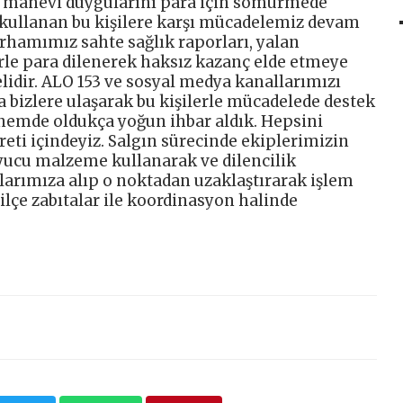
n manevi duygularını para için sömürmede
 kullanan bu kişilere karşı mücadelemiz devam
rhamımız sahte sağlık raporları, yalan
erle para dilenerek haksız kazanç elde etmeye
elidir. ALO 153 ve sosyal medya kanallarımızı
a bizlere ulaşarak bu kişilerle mücadelede destek
önemde oldukça yoğun ihbar aldık. Hepsini
eti içindeyiz. Salgın sürecinde ekiplerimizin
yucu malzeme kullanarak ve dilencilik
çlarımıza alıp o noktadan uzaklaştırarak işlem
ilçe zabıtalar ile koordinasyon halinde