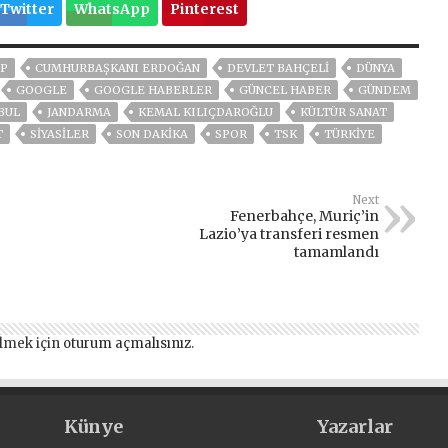
Twitter
WhatsApp
Pinterest
P
CUMHURBAŞKANI ERDOĞAN
DEVLET BAHÇELİ
DÜNYA
GOOGLE
GOOGLE HABERLER
GÜNCEL HABER
GÜNDEM
BUL
JANDARMA
KEMAL KILIÇDAROĞLU
KÜLTÜR SANAT
T
SİYASİLER
SON DAKIKA
SPOR
TSK
TÜRKİYE
Next
Fenerbahçe, Muriç’in
Lazio’ya transferi resmen
tamamlandı
lmek için
oturum açmalısınız
.
Künye
Yazarlar