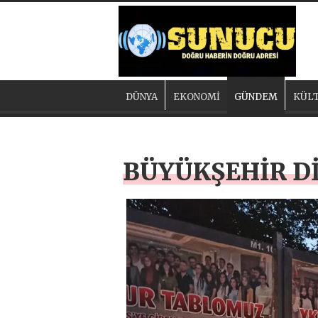
DÜNYA
EKONOMİ
GÜNDEM
KÜLT
BÜYÜKŞEHİR D