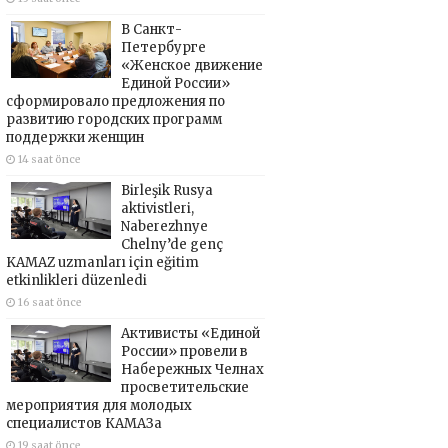
В Санкт-
Петербурге
«Женское движение
Единой России»
сформировало предложения по
развитию городских программ
поддержки женщин
14 saat önce
Birleşik Rusya
aktivistleri,
Naberezhnye
Chelny’de genç
KAMAZ uzmanları için eğitim
etkinlikleri düzenledi
16 saat önce
Активисты «Единой
России» провели в
Набережных Челнах
просветительские
мероприятия для молодых
специалистов КАМАЗа
19 saat önce