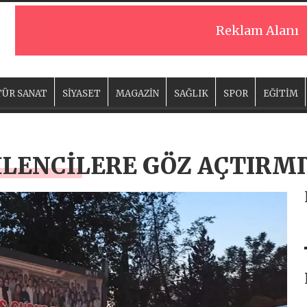
Reklam Alanı
ÜR SANAT
SİYASET
MAGAZİN
SAĞLIK
SPOR
EĞİTİM
İLENCİLERE GÖZ AÇTIRM