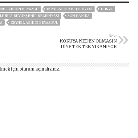
NEL ABIDIN BEYAZGÜ
BÜYÜKŞEHIR BELEDIYESI
DÜNYA
LIURFA BÜYÜKŞEHIR BELEDIYESI
SON DAKIKA
TA
ZEYNEL ABİDİN BEYAZGÜL
Next
KOKUYA NEDEN OLMASIN
DİYE TEK TEK YIKANIYOR
lmek için
oturum açmalısınız
.