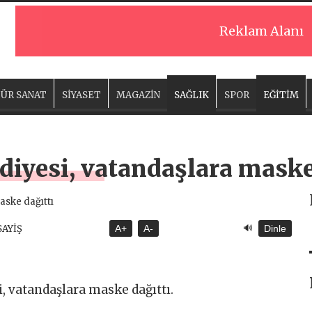
Reklam Alanı
ÜR SANAT
SİYASET
MAGAZİN
SAĞLIK
SPOR
EĞİTİM
diyesi, vatandaşlara maske
🔊
SAYİŞ
A+
A-
Dinle
, vatandaşlara maske dağıttı.