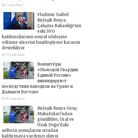
7 saat önce
Vladimir Saibel:
Birleşik Rusya,
Çalışma Bakanlığı’nın
eski SVO
katılımcılarının sosyal sözleşme
edinme sürecini basitleştirme kararını
destekliyor
13 saat önce
Волонтёры
«Молодой Гвардии
Единой России»
ликвидируют
последствия паводков на Урале и
Дальнем Востоке
19 saat önce
Birleşik Rusya Genç
Muhafızları’ndan
gönüllüler, Ural ve
Uzak Doğu’daki
sellerin sonuçlarını ortadan
kaldırmaya yardımcı oluyor