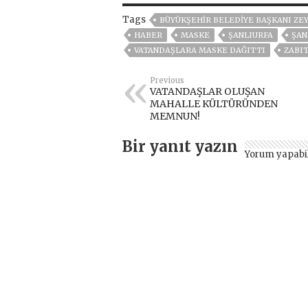
Tags
BÜYÜKŞEHIR BELEDIYE BAŞKANI ZEY
HABER
MASKE
ŞANLIURFA
ŞAN
VATANDAŞLARA MASKE DAĞITTI
ZABI
Previous
VATANDAŞLAR OLUŞAN
MAHALLE KÜLTÜRÜNDEN
MEMNUN!
Bir yanıt yazın
Yorum yapabi