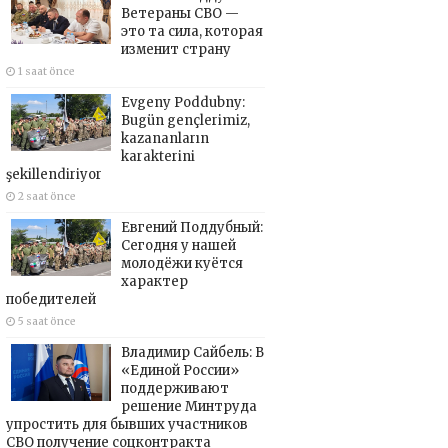
Ветераны СВО —
это та сила, которая
изменит страну
1 saat önce
Evgeny Poddubny:
Bugün gençlerimiz,
kazananların
karakterini
şekillendiriyor
2 saat önce
Евгений Поддубный:
Сегодня у нашей
молодёжи куётся
характер
победителей
5 saat önce
Владимир Сайбель: В
«Единой России»
поддерживают
решение Минтруда
упростить для бывших участников
СВО получение соцконтракта