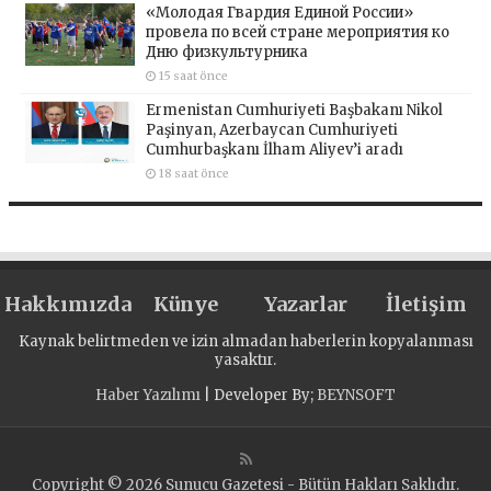
«Молодая Гвардия Единой России»
провела по всей стране мероприятия ко
Дню физкультурника
15 saat önce
Ermenistan Cumhuriyeti Başbakanı Nikol
Paşinyan, Azerbaycan Cumhuriyeti
Cumhurbaşkanı İlham Aliyev’i aradı
18 saat önce
Hakkımızda
Künye
Yazarlar
İletişim
Kaynak belirtmeden ve izin almadan haberlerin kopyalanması
yasaktır.
Haber Yazılımı
| Developer By;
BEYNSOFT
Copyright © 2026 Sunucu Gazetesi - Bütün Hakları Saklıdır.