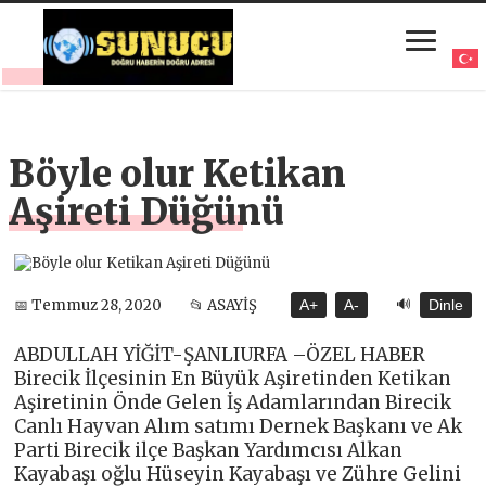
Böyle olur Ketikan
Aşireti Düğünü
🔊
📅 Temmuz 28, 2020
📂 ASAYİŞ
A+
A-
Dinle
ABDULLAH YİĞİT-ŞANLIURFA –ÖZEL HABER
Birecik İlçesinin En Büyük Aşiretinden Ketikan
Aşiretinin Önde Gelen İş Adamlarından Birecik
Canlı Hayvan Alım satımı Dernek Başkanı ve Ak
Parti Birecik ilçe Başkan Yardımcısı Alkan
Kayabaşı oğlu Hüseyin Kayabaşı ve Zühre Gelini