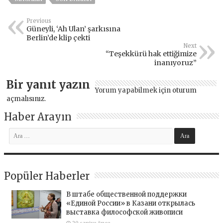
Previous
Güneyli, ‘Ah Ulan’ şarkısına
Berlin’de klip çekti
Next
“Teşekkürü hak ettiğimize
inanıyoruz”
Bir yanıt yazın
Yorum yapabilmek için
oturum
açmalısınız
.
Haber Arayın
Popüler Haberler
В штабе общественной поддержки
«Единой России» в Казани открылась
выставка философской живописи