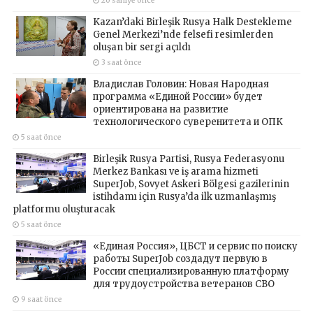
20 saniye önce
Kazan’daki Birleşik Rusya Halk Destekleme
Genel Merkezi’nde felsefi resimlerden
oluşan bir sergi açıldı
3 saat önce
Владислав Головин: Новая Народная
программа «Единой России» будет
ориентирована на развитие
технологического суверенитета и ОПК
5 saat önce
Birleşik Rusya Partisi, Rusya Federasyonu
Merkez Bankası ve iş arama hizmeti
SuperJob, Sovyet Askeri Bölgesi gazilerinin
istihdamı için Rusya’da ilk uzmanlaşmış
platformu oluşturacak
5 saat önce
«Единая Россия», ЦБСТ и сервис по поиску
работы SuperJob создадут первую в
России специализированную платформу
для трудоустройства ветеранов СВО
9 saat önce