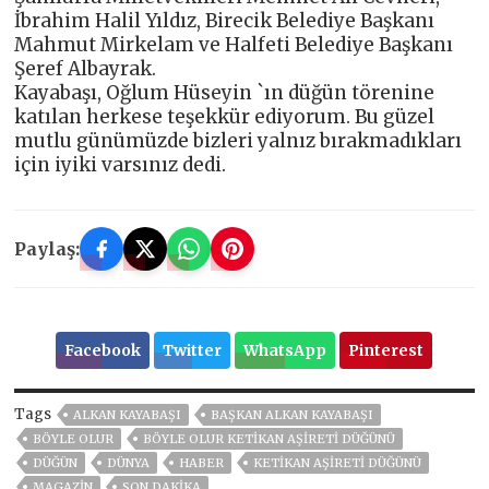
İbrahim Halil Yıldız, Birecik Belediye Başkanı
Mahmut Mirkelam ve Halfeti Belediye Başkanı
Şeref Albayrak.
Kayabaşı, Oğlum Hüseyin `ın düğün törenine
katılan herkese teşekkür ediyorum. Bu güzel
mutlu günümüzde bizleri yalnız bırakmadıkları
için iyiki varsınız dedi.
Paylaş:
Facebook
Twitter
WhatsApp
Pinterest
Tags
ALKAN KAYABAŞI
BAŞKAN ALKAN KAYABAŞI
BÖYLE OLUR
BÖYLE OLUR KETIKAN AŞIRETI DÜĞÜNÜ
DÜĞÜN
DÜNYA
HABER
KETIKAN AŞIRETI DÜĞÜNÜ
MAGAZİN
SON DAKIKA