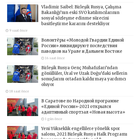
Vladimir Saibel: Birleşik Rusya, Çalışma
Bakanlığı’nın eski SVO katılımcılarının
sosyal sözleşme edinme sürecini
basitleştirme kararını destekliyor
9 saat önce
Волонтёры «Молодой Гвардии Единой
России» ликвидируют последствия
паводков на Урале и Дальнем Востоке
16 saat önce
Birleşik Rusya Genç Muhafızları’ndan
gönüllüler, Ural ve Uzak Doğu’daki sellerin
sonuçlarını ortadan kaldırmaya yardımcı
oluyor
18 saat önce
В Саратове по Народной программе
«Единой России»-2021 открылся
адаптивный спортзал «Новая высота»
1 gün önce
Yeni Yükseklik engellilere yönelik spor
salonu, 2021 Birleşik Rusya Halk Programı