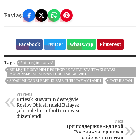
Paylaş:
Facebook
Twitter
WhatsApp
Pinterest
Tags
"BIRLEŞIK RUSYA"
BIRLEŞIK RUSYA'NIN DESTEĞIYLE TATARISTAN'DAKI SIYASI
MÜCADELELER ELEME TURU TAMAMLANDI
SIYASI MÜCADELELER ELEME TURU TAMAMLANDI
TATARISTAN
Previous
Birleşik Rusya’nın desteğiyle
Rostov Oblastı’ndaki Bataysk
şehrinde bir futbol turnuvası
düzenlendi
Next
При поддержке «Единой
России» завершился
отборочный этап