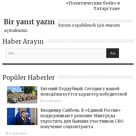
«Политических боёв» в
Татарстане
Bir yanıt yazın
Yorum yapabilmek için
oturum
açmalısınız
.
Haber Arayın
Popüler Haberler
Евгений Поддубный: Сегодня у нашей
молодёжи куётся характер победителей
1 saat önce
Владимир Сайбель: В «Единой России»
поддерживают решение Минтруда
упростить для бывших участников СВО
получение соцконтракта
4 saat önce