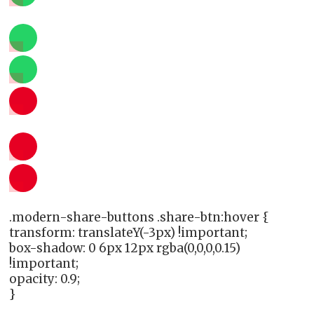
.modern-share-buttons .share-btn:hover {
transform: translateY(-3px) !important;
box-shadow: 0 6px 12px rgba(0,0,0,0.15)
!important;
opacity: 0.9;
}