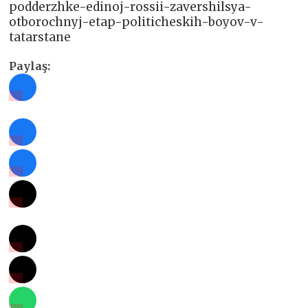
podderzhke-edinoj-rossii-zavershilsya-
otborochnyj-etap-politicheskih-boyov-v-
tatarstane
Paylaş: