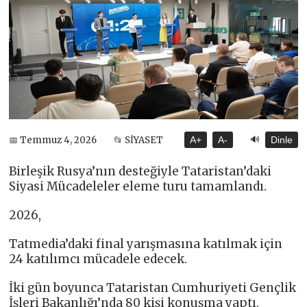
🔊
📅 Temmuz 4, 2026
📂 SİYASET
A+
A-
Dinle
Birleşik Rusya’nın desteğiyle Tataristan’daki
Siyasi Mücadeleler eleme turu tamamlandı.
2026,
Tatmedia’daki final yarışmasına katılmak için
24 katılımcı mücadele edecek.
İki gün boyunca Tataristan Cumhuriyeti Gençlik
İşleri Bakanlığı’nda 80 kişi konuşma yaptı.