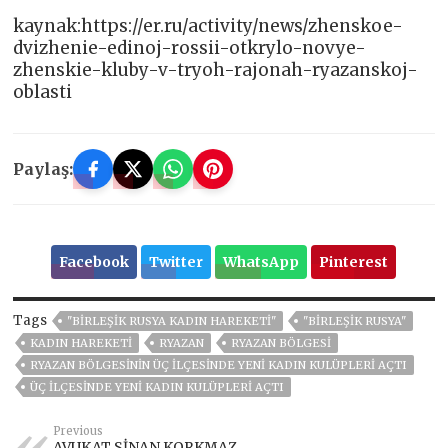
kaynak:https://er.ru/activity/news/zhenskoe-
dvizhenie-edinoj-rossii-otkrylo-novye-
zhenskie-kluby-v-tryoh-rajonah-ryazanskoj-
oblasti
Paylaş:
Facebook
Twitter
WhatsApp
Pinterest
Tags
"BIRLEŞIK RUSYA KADIN HAREKETI"
"BIRLEŞIK RUSYA"
KADIN HAREKETI
RYAZAN
RYAZAN BÖLGESI
RYAZAN BÖLGESININ ÜÇ ILÇESINDE YENI KADIN KULÜPLERI AÇTI
ÜÇ ILÇESINDE YENI KADIN KULÜPLERI AÇTI
Previous
AVUKAT SİNAN KORKMAZ