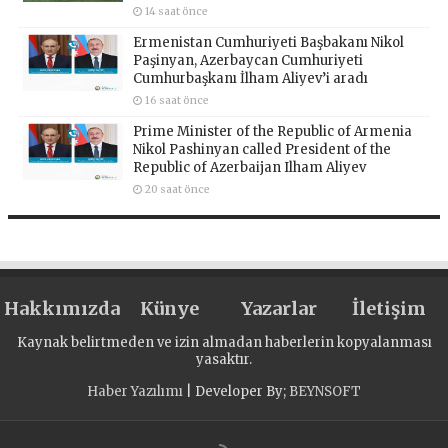
14 saat önce
Ermenistan Cumhuriyeti Başbakanı Nikol
Paşinyan, Azerbaycan Cumhuriyeti
Cumhurbaşkanı İlham Aliyev’i aradı
16 saat önce
Prime Minister of the Republic of Armenia
Nikol Pashinyan called President of the
Republic of Azerbaijan Ilham Aliyev
20 saat önce
Hakkımızda
Künye
Yazarlar
İletişim
Kaynak belirtmeden ve izin almadan haberlerin kopyalanması
yasaktır.
Haber Yazılımı
| Developer By;
BEYNSOFT