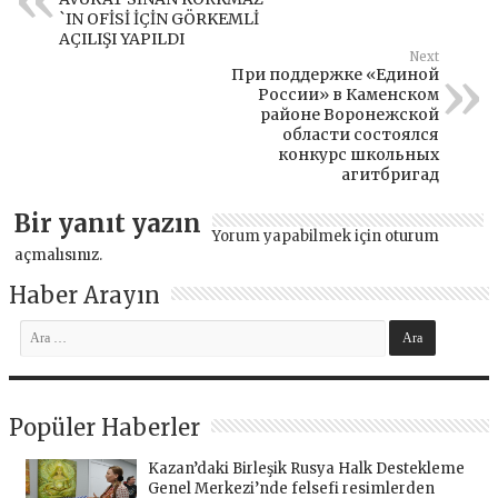
`IN OFİSİ İÇİN GÖRKEMLİ
AÇILIŞI YAPILDI
Next
При поддержке «Единой
России» в Каменском
районе Воронежской
области состоялся
конкурс школьных
агитбригад
Bir yanıt yazın
Yorum yapabilmek için
oturum
açmalısınız
.
Haber Arayın
Popüler Haberler
Kazan’daki Birleşik Rusya Halk Destekleme
Genel Merkezi’nde felsefi resimlerden