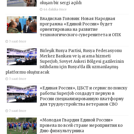
oluşan bir sergi açıldı
44 dakika önce
Владислав Головин: Новая Народная
программа «Единой России» будет
ориентирована на развитие
технологического суверенитета и ОПК
3 saat önce
Birleşik Rusya Partisi, Rusya Federasyonu
Merkez Bankası ve iş arama hizmeti
SuperJob, Sovyet Askeri Bölgesi gazilerinin
istihdamı için Rusya’da ilk uzmanlaşmış
platformu oluşturacak
3 saat önce
«Единая Россия», ЦБСТ и сервис по поиску
работы SuperJob создадут первую в
России специализированную платформу
для трудоустройства ветеранов СВО
7 saat önce
«Молодая Гвардия Единой России»
провела по всей стране мероприятия ко
Дню физкультурника