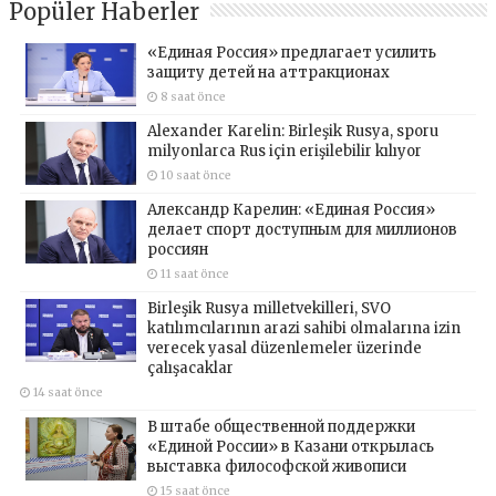
Popüler Haberler
«Единая Россия» предлагает усилить
защиту детей на аттракционах
8 saat önce
Alexander Karelin: Birleşik Rusya, sporu
milyonlarca Rus için erişilebilir kılıyor
10 saat önce
Александр Карелин: «Единая Россия»
делает спорт доступным для миллионов
россиян
11 saat önce
Birleşik Rusya milletvekilleri, SVO
katılımcılarının arazi sahibi olmalarına izin
verecek yasal düzenlemeler üzerinde
çalışacaklar
14 saat önce
В штабе общественной поддержки
«Единой России» в Казани открылась
выставка философской живописи
15 saat önce