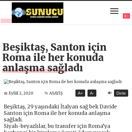
Beşiktaş, Santon için
Roma ile her konuda
anlaşma sağladı
🔊
📅 Eylül 2, 2020
📂 ASAYİŞ
A+
A-
Dinle
Beşiktaş, 29 yaşındaki İtalyan sağ bek Davide
Santon için Roma ile her konuda anlaşma
sağladı.
Siyah-beyazlılar, bu transfer için Roma’ya