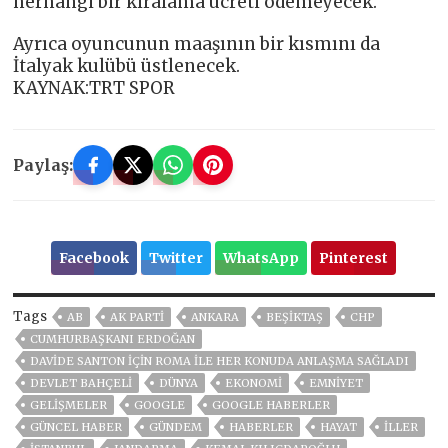
herhangi bir kiralama ücreti ödemeyecek.
Ayrıca oyuncunun maaşının bir kısmını da
İtalyak kulübü üstlenecek.
KAYNAK:TRT SPOR
Paylaş:
Facebook
Twitter
WhatsApp
Pinterest
Tags
AB
AK PARTİ
ANKARA
BEŞIKTAŞ
CHP
CUMHURBAŞKANI ERDOĞAN
DAVIDE SANTON IÇIN ROMA ILE HER KONUDA ANLAŞMA SAĞLADI
DEVLET BAHÇELİ
DÜNYA
EKONOMİ
EMNİYET
GELIŞMELER
GOOGLE
GOOGLE HABERLER
GÜNCEL HABER
GÜNDEM
HABERLER
HAYAT
İLLER