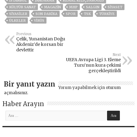
ISTANBUL
JANDARMA
KEMAL KILIÇDAROĞLU
KÜLTÜR SANAT
MAGAZİN
MHP
SALGIN
SİYASET
SİYASİLER
SON DAKIKA
SPOR
TSK
TÜRKİYE
ÜLKELER
VIRÜS
Previous
Çelik, Yunanistan Doğu
Akdeniz’de korsan bir
devlettir
Next
UEFA Avrupa Ligi 3. Eleme
Turu’nun kura çekimi
gerçekleştirildi
Bir yanıt yazın
Yorum yapabilmek için
oturum
açmalısınız
.
Haber Arayın