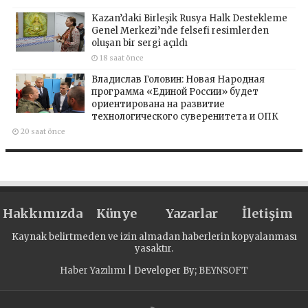
Kazan’daki Birleşik Rusya Halk Destekleme
Genel Merkezi’nde felsefi resimlerden
oluşan bir sergi açıldı
18 saat önce
Владислав Головин: Новая Народная
программа «Единой России» будет
ориентирована на развитие
технологического суверенитета и ОПК
20 saat önce
Hakkımızda
Künye
Yazarlar
İletişim
Kaynak belirtmeden ve izin almadan haberlerin kopyalanması
yasaktır.
Haber Yazılımı
| Developer By;
BEYNSOFT