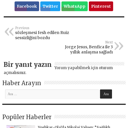
Facebook
Twitter
WhatsApp
Pinterest
Previous
sözleşmesi fesh edilen Ruiz
sessizliğini bozdu
Next
Jorge Jesus, Benfica ile 3
yıllık anlaşma sağladı
Bir yanıt yazın
Yorum yapabilmek için
oturum
açmalısınız
.
Haber Arayın
Popüler Haberler
Yoshkar-Ola’da Nikolai Valuev, “Sağlıklı