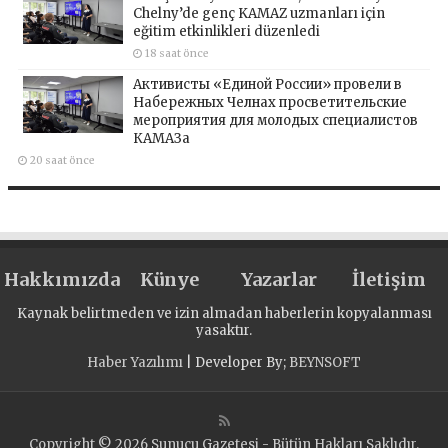
Chelny’de genç KAMAZ uzmanları için
eğitim etkinlikleri düzenledi
18 saat önce
Активисты «Единой России» провели в
Набережных Челнах просветительские
мероприятия для молодых специалистов
КАМАЗа
20 saat önce
Hakkımızda
Künye
Yazarlar
İletişim
Kaynak belirtmeden ve izin almadan haberlerin kopyalanması
yasaktır.
Haber Yazılımı
| Developer By;
BEYNSOFT
Copyright © 2026 Sunucu Gazetesi - Bütün Hakları Saklıdır.