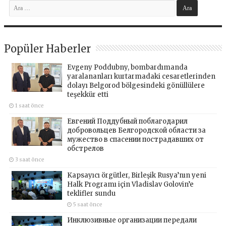
Popüler Haberler
Evgeny Poddubny, bombardımanda
yaralananları kurtarmadaki cesaretlerinden
dolayı Belgorod bölgesindeki gönüllülere
teşekkür etti
1 saat önce
Евгений Поддубный поблагодарил
добровольцев Белгородской области за
мужество в спасении пострадавших от
обстрелов
3 saat önce
Kapsayıcı örgütler, Birleşik Rusya’nın yeni
Halk Programı için Vladislav Golovin’e
teklifler sundu
5 saat önce
Инклюзивные организации передали