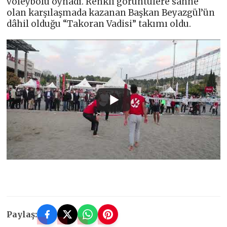
voleybolu oynadı. Renkli görüntülere sahne
olan karşılaşmada kazanan Başkan Beyazgül’ün
dâhil olduğu “Takoran Vadisi” takımı oldu.
Paylaş: