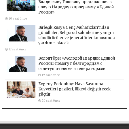
Владиславу Головину предложения в
новую Народную программу «Единой
России»
10 saat önce
Birleşik Rusya Genç Muhafızları’ndan
gönüllüler, Belgorod sakinlerine yangın
söndürücüler ve jeneratörler konusunda
yardımcı olacak
17 saat önce
Волонтёры «Молодой Гвардии Единой
России» помогут белгородцам с
огнетушителями и генераторами
19 saat önce
Evgeny Poddubny: Hava Savunma
Kuvvetleri gazileri, ülkeyi değiştirecek
güçtür
20 saat önce