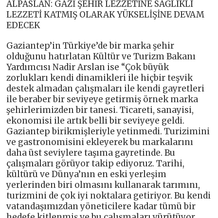
ALPASLAN: GAZİ ŞEHİR LEZZETİNE SAĞLIKLI
LEZZETİ KATMIŞ OLARAK YÜKSELİŞİNE DEVAM
EDECEK
Gaziantep’in Türkiye’de bir marka şehir
olduğunu hatırlatan Kültür ve Turizm Bakanı
Yardımcısı Nadir Arslan ise “Çok büyük
zorlukları kendi dinamikleri ile hiçbir teşvik
destek almadan çalışmaları ile kendi gayretleri
ile beraber bir seviyeye getirmiş örnek marka
şehirlerimizden bir tanesi. Ticareti, sanayisi,
ekonomisi ile artık belli bir seviyeye geldi.
Gaziantep birikmişleriyle yetinmedi. Turizimini
ve gastronomisini ekleyerek bu markalarını
daha üst seviylere taşıma gayretinde. Bu
çalışmaları görüyor takip ediyoruz. Tarihi,
kültürü ve Dünya’nın en eski yerleşim
yerlerinden biri olmasını kullanarak tarımını,
turizmini de çok iyi noktalara getiriyor. Bu kendi
vatandaşımızdan yöneticilere kadar tümü bir
hedefe kitlenmiş ve bu çalışmaları yürütüyor.