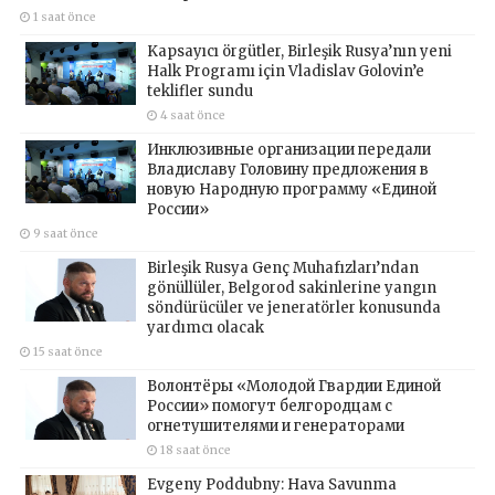
1 saat önce
Kapsayıcı örgütler, Birleşik Rusya’nın yeni
Halk Programı için Vladislav Golovin’e
teklifler sundu
4 saat önce
Инклюзивные организации передали
Владиславу Головину предложения в
новую Народную программу «Единой
России»
9 saat önce
Birleşik Rusya Genç Muhafızları’ndan
gönüllüler, Belgorod sakinlerine yangın
söndürücüler ve jeneratörler konusunda
yardımcı olacak
15 saat önce
Волонтёры «Молодой Гвардии Единой
России» помогут белгородцам с
огнетушителями и генераторами
18 saat önce
Evgeny Poddubny: Hava Savunma