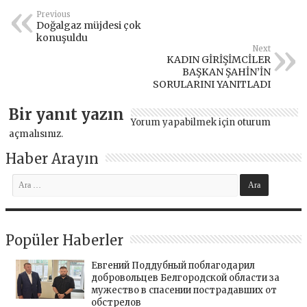
Previous
Doğalgaz müjdesi çok
konuşuldu
Next
KADIN GİRİŞİMCİLER
BAŞKAN ŞAHİN’İN
SORULARINI YANITLADI
Bir yanıt yazın
Yorum yapabilmek için
oturum
açmalısınız
.
Haber Arayın
Popüler Haberler
Евгений Поддубный поблагодарил
добровольцев Белгородской области за
мужество в спасении пострадавших от
обстрелов