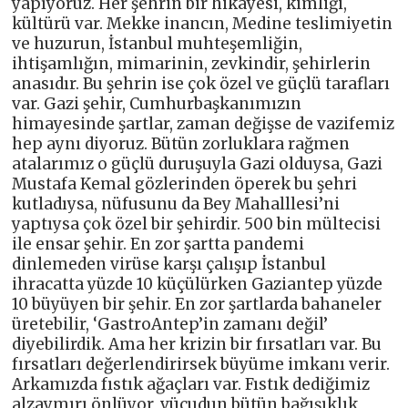
yapıyoruz. Her şehrin bir hikayesi, kimliği,
kültürü var. Mekke inancın, Medine teslimiyetin
ve huzurun, İstanbul muhteşemliğin,
ihtişamlığın, mimarinin, zevkindir, şehirlerin
anasıdır. Bu şehrin ise çok özel ve güçlü tarafları
var. Gazi şehir, Cumhurbaşkanımızın
himayesinde şartlar, zaman değişse de vazifemiz
hep aynı diyoruz. Bütün zorluklara rağmen
atalarımız o güçlü duruşuyla Gazi olduysa, Gazi
Mustafa Kemal gözlerinden öperek bu şehri
kutladıysa, nüfusunu da Bey Mahalllesi’ni
yaptıysa çok özel bir şehirdir. 500 bin mültecisi
ile ensar şehir. En zor şartta pandemi
dinlemeden virüse karşı çalışıp İstanbul
ihracatta yüzde 10 küçülürken Gaziantep yüzde
10 büyüyen bir şehir. En zor şartlarda bahaneler
üretebilir, ‘GastroAntep’in zamanı değil’
diyebilirdik. Ama her krizin bir fırsatları var. Bu
fırsatları değerlendirirsek büyüme imkanı verir.
Arkamızda fıstık ağaçları var. Fıstık dediğimiz
alzaymırı önlüyor, vücudun bütün bağışıklık