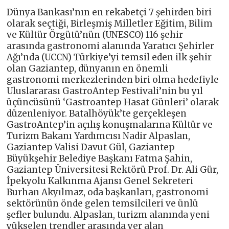
Dünya Bankası’nın en rekabetçi 7 şehirden biri
olarak seçtiği, Birleşmiş Milletler Eğitim, Bilim
ve Kültür Örgütü’nün (UNESCO) 116 şehir
arasında gastronomi alanında Yaratıcı Şehirler
Ağı’nda (UCCN) Türkiye’yi temsil eden ilk şehir
olan Gaziantep, dünyanın en önemli
gastronomi merkezlerinden biri olma hedefiyle
Uluslararası GastroAntep Festivali’nin bu yıl
üçüncüsünü ‘Gastroantep Hasat Günleri’ olarak
düzenleniyor. Batalhöyük’te gerçekleşen
GastroAntep’in açılış konuşmalarına Kültür ve
Turizm Bakanı Yardımcısı Nadir Alpaslan,
Gaziantep Valisi Davut Gül, Gaziantep
Büyükşehir Belediye Başkanı Fatma Şahin,
Gaziantep Üniversitesi Rektörü Prof. Dr. Ali Gür,
İpekyolu Kalkınma Ajansı Genel Sekreteri
Burhan Akyılmaz, oda başkanları, gastronomi
sektörünün önde gelen temsilcileri ve ünlü
şefler bulundu. Alpaslan, turizm alanında yeni
yükselen trendler arasında yer alan