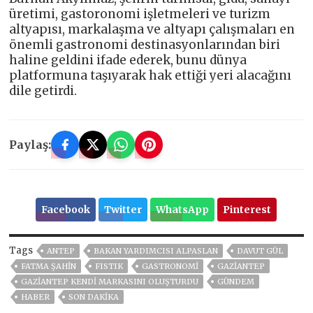
üretimi, gastoronomi işletmeleri ve turizm
altyapısı, markalaşma ve altyapı çalışmaları en
önemli gastronomi destinasyonlarından biri
haline geldini ifade ederek, bunu dünya
platformuna taşıyarak hak ettiği yeri alacağını
dile getirdi.
Paylaş:
Facebook
Twitter
WhatsApp
Pinterest
Tags
ANTEP
BAKAN YARDIMCISI ALPASLAN
DAVUT GÜL
FATMA ŞAHİN
FISTIK
GASTRONOMİ
GAZIANTEP
GAZİANTEP KENDİ MARKASINI OLUŞTURDU
GÜNDEM
HABER
SON DAKIKA