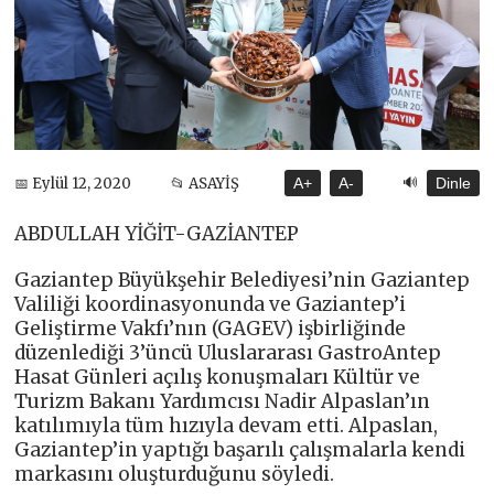
🔊
📅 Eylül 12, 2020
📂 ASAYİŞ
A+
A-
Dinle
ABDULLAH YİĞİT-GAZİANTEP
Gaziantep Büyükşehir Belediyesi’nin Gaziantep
Valiliği koordinasyonunda ve Gaziantep’i
Geliştirme Vakfı’nın (GAGEV) işbirliğinde
düzenlediği 3’üncü Uluslararası GastroAntep
Hasat Günleri açılış konuşmaları Kültür ve
Turizm Bakanı Yardımcısı Nadir Alpaslan’ın
katılımıyla tüm hızıyla devam etti. Alpaslan,
Gaziantep’in yaptığı başarılı çalışmalarla kendi
markasını oluşturduğunu söyledi.