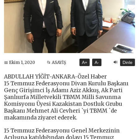
🔊
📅 Ekim 1, 2020
📂 ASAYİŞ
A+
A-
Dinle
ABDULLAH YİĞİT-ANKARA-Özel Haber
15 Temmuz Federasyonu Divan Kurulu Başkanı
Genç Girişimci İş Adamı Aziz Akkuş, Ak Parti
Şanlıurfa Milletvekili TBMM Milli Savunma
Komisyonu Üyesi Kazakistan Dostluk Grubu
Başkanı Mehmet Ali Cevheri `yi TBMM `de
makamında ziyaret ederek.
15 Temmuz Federasyonu Genel Merkezinin
Açılışına katıldığından dolayı 15 Temmuz