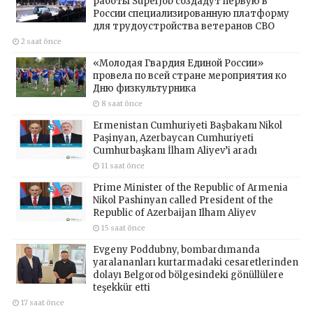
работы SuperJob создадут первую в
России специализированную платформу
для трудоустройства ветеранов СВО
2 saat önce
«Молодая Гвардия Единой России»
провела по всей стране мероприятия ко
Дню физкультурника
8 saat önce
Ermenistan Cumhuriyeti Başbakanı Nikol
Paşinyan, Azerbaycan Cumhuriyeti
Cumhurbaşkanı İlham Aliyev’i aradı
11 saat önce
Prime Minister of the Republic of Armenia
Nikol Pashinyan called President of the
Republic of Azerbaijan Ilham Aliyev
15 saat önce
Evgeny Poddubny, bombardımanda
yaralananları kurtarmadaki cesaretlerinden
dolayı Belgorod bölgesindeki gönüllülere
teşekkür etti
17 saat önce