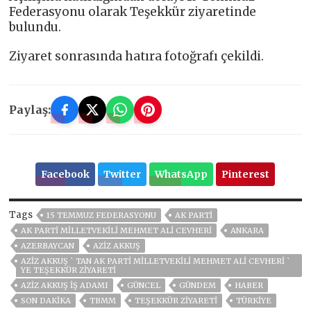
Federasyonu olarak Teşekkür ziyaretinde
bulundu.
Ziyaret sonrasında hatıra fotoğrafı çekildi.
Paylaş:
Facebook
Twitter
WhatsApp
Pinterest
Tags
15 TEMMUZ FEDERASYONU
AK PARTİ
AK PARTİ MİLLETVEKİLİ MEHMET ALİ CEVHERİ
ANKARA
AZERBAYCAN
AZİZ AKKUŞ
AZİZ AKKUŞ ` TAN AK PARTİ MİLLETVEKİLİ MEHMET ALİ CEVHERİ `
YE TEŞEKKÜR ZİYARETİ
AZİZ AKKUŞ İŞ ADAMI
GÜNCEL
GÜNDEM
HABER
SON DAKIKA
TBMM
TEŞEKKÜR ZİYARETİ
TÜRKİYE