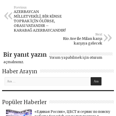
Previous
AZERBAYCAN
MİLLETVEKİLİ, BİR KİMSE
TOPRAK İÇİN ÖLÜRSE,
ORASI VATANDIR –
KARABAĞ AZERBAYCANDIR!
Next
Rio Ave ile Milan karşı
karşıya gelecek
Bir yanıt yazın
Yorum yapabilmek için
oturum
açmalısınız
.
Haber Arayın
Popüler Haberler
«Единая Россия», ЦБСТ и сервис по поиску