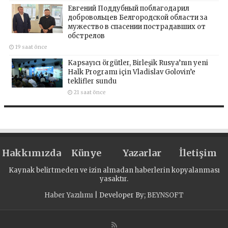
Евгений Поддубный поблагодарил
добровольцев Белгородской области за
мужество в спасении пострадавших от
обстрелов
19 saat önce
Kapsayıcı örgütler, Birleşik Rusya’nın yeni
Halk Programı için Vladislav Golovin’e
teklifler sundu
21 saat önce
Hakkımızda
Künye
Yazarlar
İletişim
Kaynak belirtmeden ve izin almadan haberlerin kopyalanması
yasaktır.
Haber Yazılımı
| Developer By;
BEYNSOFT