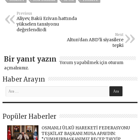
Previous
Aliyev, Bakü Erivan hattında
yükselen tansiyonu
değerlendirdi
Next
Altun’dan ABD’li siyasilere
tepki
Bir yanıt yazın
Yorum yapabilmek için
oturum
açmalısınız
.
Haber Arayın
Popüler Haberler
OSMANLI ÜLKÜ HAREKETİ FEDERASYONU
TEŞKİLAT BAŞKANI MUSA APAYDIN:
“CUMHURBAŞKANIMIZ RECEP TAYYİP