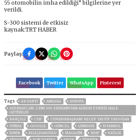
55 otomobilin imha edildiği” bilgilerine yer
verildi.
S-300 sistemi de etkisiz
kaynak:TRT HABER
Paylaş:
Facebook
Twitter
WhatsApp
Pinterest
Tags
AK PARTİ
ANKARA
AVRUPA
AZERBAYCAN: 2 BIN 300 ERMENISTAN ASKERI ETKISIZ HALE
GETIRILDI
BAHÇELİ
CHP
CUMHURBAŞKANI RECEP TAYYIP ERDOĞAN
DÜNYA
GOOGLE
GÜNCEL
GÜNDEM
ISTANBUL
İZMIR
KILIÇDAROĞLU
MAGAZİN
MHP
SAĞLIK
SİYASET
SON DAKIKA
SPOR
TÜRKİYE