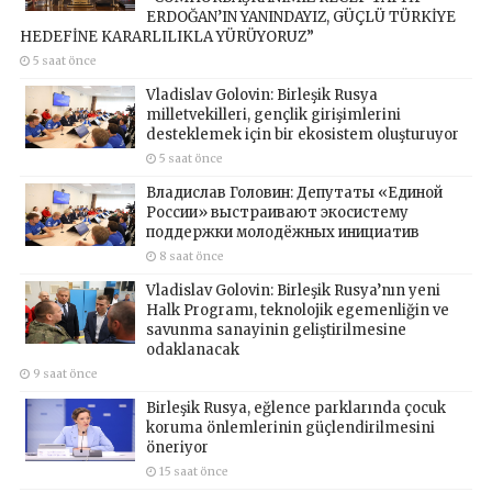
ERDOĞAN’IN YANINDAYIZ, GÜÇLÜ TÜRKİYE
HEDEFİNE KARARLILIKLA YÜRÜYORUZ”
5 saat önce
Vladislav Golovin: Birleşik Rusya
milletvekilleri, gençlik girişimlerini
desteklemek için bir ekosistem oluşturuyor
5 saat önce
Владислав Головин: Депутаты «Единой
России» выстраивают экосистему
поддержки молодёжных инициатив
8 saat önce
Vladislav Golovin: Birleşik Rusya’nın yeni
Halk Programı, teknolojik egemenliğin ve
savunma sanayinin geliştirilmesine
odaklanacak
9 saat önce
Birleşik Rusya, eğlence parklarında çocuk
koruma önlemlerinin güçlendirilmesini
öneriyor
15 saat önce