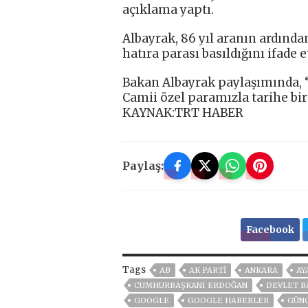
açıklama yaptı.
Albayrak, 86 yıl aranın ardında
hatıra parası basıldığını ifade et
Bakan Albayrak paylaşımında, 
Camii özel paramızla tarihe bir
KAYNAK:TRT HABER
Paylaş:
Facebook
Tags
AB
AK PARTİ
ANKARA
AY
CUMHURBAŞKANI ERDOĞAN
DEVLET B
GOOGLE
GOOGLE HABERLER
GÜN