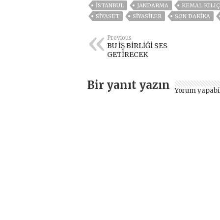
ISTANBUL
JANDARMA
KEMAL KILI
SİYASET
SİYASİLER
SON DAKIKA
Previous
BU İŞ BİRLİĞİ SES
GETİRECEK
Bir yanıt yazın
Yorum yapabi