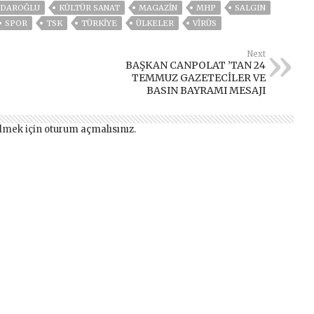
ÇDAROĞLU
KÜLTÜR SANAT
MAGAZİN
MHP
SALGIN
SPOR
TSK
TÜRKİYE
ÜLKELER
VIRÜS
Next
BAŞKAN CANPOLAT ’TAN 24
TEMMUZ GAZETECİLER VE
BASIN BAYRAMI MESAJI
lmek için
oturum açmalısınız
.