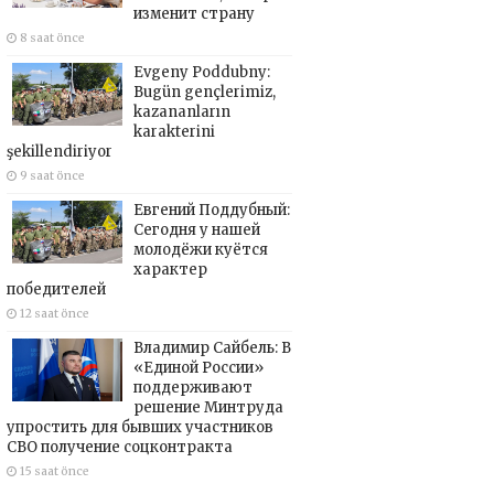
изменит страну
8 saat önce
Evgeny Poddubny:
Bugün gençlerimiz,
kazananların
karakterini
şekillendiriyor
9 saat önce
Евгений Поддубный:
Сегодня у нашей
молодёжи куётся
характер
победителей
12 saat önce
Владимир Сайбель: В
«Единой России»
поддерживают
решение Минтруда
упростить для бывших участников
СВО получение соцконтракта
15 saat önce