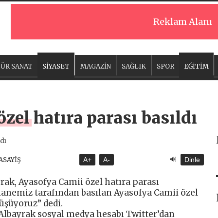
Reklam Alanı
ÜR SANAT
SİYASET
MAGAZİN
SAĞLIK
SPOR
EĞİTİM
zel hatıra parası basıldı
🔊
 ASAYİŞ
A+
A-
Dinle
rak, Ayasofya Camii özel hatıra parası
phanemiz tarafından basılan Ayasofya Camii özel
üşüyoruz” dedi.
Albayrak sosyal medya hesabı Twitter’dan