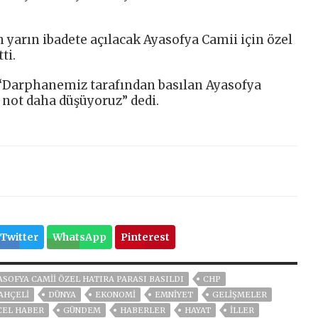
n yarın ibadete açılacak Ayasofya Camii için özel
ti.
“Darphanemiz tarafından basılan Ayasofya
 not daha düşüyoruz” dedi.
Twitter
WhatsApp
Pinterest
ASOFYA CAMII ÖZEL HATIRA PARASI BASILDI
CHP
AHÇELİ
DÜNYA
EKONOMİ
EMNİYET
GELIŞMELER
CEL HABER
GÜNDEM
HABERLER
HAYAT
İLLER