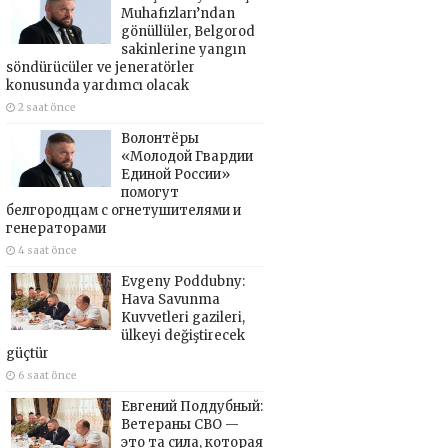
Muhafızları’ndan
gönüllüler, Belgorod
sakinlerine yangın
söndürücüler ve jeneratörler
konusunda yardımcı olacak
2 saat önce
Волонтёры
«Молодой Гвардии
Единой России»
помогут
белгородцам с огнетушителями и
генераторами
4 saat önce
Evgeny Poddubny:
Hava Savunma
Kuvvetleri gazileri,
ülkeyi değiştirecek
güçtür
6 saat önce
Евгений Поддубный:
Ветераны СВО —
это та сила, которая