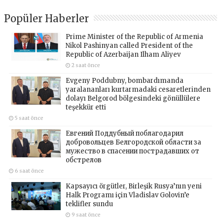
Popüler Haberler
Prime Minister of the Republic of Armenia
Nikol Pashinyan called President of the
Republic of Azerbaijan Ilham Aliyev
2 saat önce
Evgeny Poddubny, bombardımanda
yaralananları kurtarmadaki cesaretlerinden
dolayı Belgorod bölgesindeki gönüllülere
teşekkür etti
5 saat önce
Евгений Поддубный поблагодарил
добровольцев Белгородской области за
мужество в спасении пострадавших от
обстрелов
6 saat önce
Kapsayıcı örgütler, Birleşik Rusya’nın yeni
Halk Programı için Vladislav Golovin’e
teklifler sundu
9 saat önce