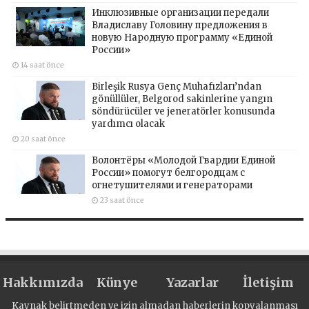
Инклюзивные организации передали
Владиславу Головину предложения в
новую Народную программу «Единой
России»
14 saat önce
Birleşik Rusya Genç Muhafızları’ndan
gönüllüler, Belgorod sakinlerine yangın
söndürücüler ve jeneratörler konusunda
yardımcı olacak
20 saat önce
Волонтёры «Молодой Гвардии Единой
России» помогут белгородцам с
огнетушителями и генераторами
23 saat önce
Hakkımızda
Künye
Yazarlar
İletişim
Kaynak belirtmeden ve izin almadan haberlerin kopyalanması