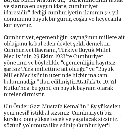
Büyük Önder Atatürk’ün, “Türk milletinin tabiat
ve şiarına en uygun idare, cumhuriyet
idaresidir.” dediği cumhuriyetin ilanının 97. yıl
dönümünü büyük bir gurur, coşku ve heyecanla
kutluyoruz.
Cumhuriyet, egemenliğin kaynağının millete ait
olduğunu kabul eden devlet şekli demektir.
Cumhuriyet Bayramı, Türkiye Büyük Millet
Meclisi’nin 29 Ekim 1923’te Cumhuriyet
yönetimi ve böylelikle “egemenliğin kayıtsız
şartsız Türk millettine ait olduğu” ve “Büyük
Millet Meclisi’nin üzerinde hiçbir makam
bulunmadığı “ ilan edilmiştir.Atatürk’te 10. Yıl
Nutku’nda, bu günü en büyük bayram olarak
nitelendirmiştir.
Ulu Önder Gazi Mustafa Kemal’in “ Ey yükselen
yeni nesil! istikbal sizsiniz. Cumhuriyeti biz
kurduk, onu yükseltecek ve yaşatacak sizsiniz. “
sözünü yolumuza ilke edinip Cumhuriyet’i