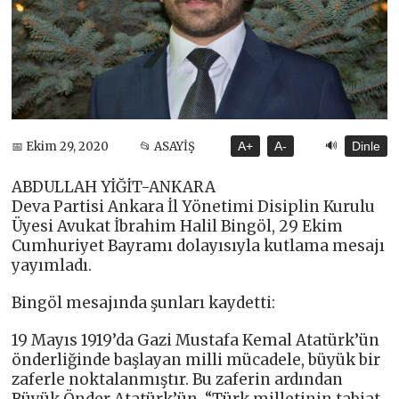
🔊
📅 Ekim 29, 2020
📂 ASAYİŞ
A+
A-
Dinle
ABDULLAH YİĞİT-ANKARA
Deva Partisi Ankara İl Yönetimi Disiplin Kurulu
Üyesi Avukat İbrahim Halil Bingöl, 29 Ekim
Cumhuriyet Bayramı dolayısıyla kutlama mesajı
yayımladı.
Bingöl mesajında şunları kaydetti:
19 Mayıs 1919’da Gazi Mustafa Kemal Atatürk’ün
önderliğinde başlayan milli mücadele, büyük bir
zaferle noktalanmıştır. Bu zaferin ardından