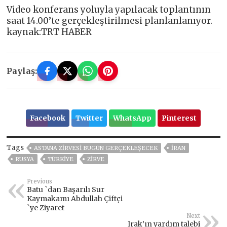
Video konferans yoluyla yapılacak toplantının
saat 14.00’te gerçekleştirilmesi planlanlanıyor.
kaynak:TRT HABER
Paylaş:
Facebook
Twitter
WhatsApp
Pinterest
Tags
ASTANA ZIRVESI BUGÜN GERÇEKLEŞECEK
IRAN
RUSYA
TÜRKİYE
ZİRVE
Previous
Batu `dan Başarılı Sur
Kaymakamı Abdullah Çiftçi
`ye Ziyaret
Next
Irak’ın yardım talebi