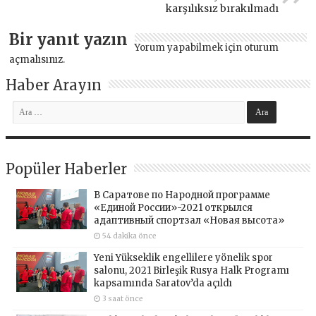
karşılıksız bırakılmadı
Bir yanıt yazın
Yorum yapabilmek için
oturum
açmalısınız
.
Haber Arayın
Popüler Haberler
В Саратове по Народной программе
«Единой России»-2021 открылся
адаптивный спортзал «Новая высота»
54 dakika önce
Yeni Yükseklik engellilere yönelik spor
salonu, 2021 Birleşik Rusya Halk Programı
kapsamında Saratov’da açıldı
3 saat önce