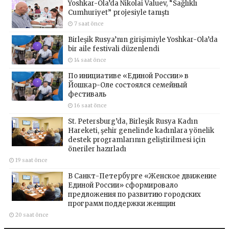
Yoshkar-Ola’da Nikolai Valuev, “Sağlıklı
Cumhuriyet” projesiyle tanıştı
7 saat önce
Birleşik Rusya’nın girişimiyle Yoshkar-Ola’da
bir aile festivali düzenlendi
14 saat önce
По инициативе «Единой России» в
Йошкар-Оле состоялся семейный
фестиваль
16 saat önce
St. Petersburg’da, Birleşik Rusya Kadın
Hareketi, şehir genelinde kadınlara yönelik
destek programlarının geliştirilmesi için
öneriler hazırladı
19 saat önce
В Санкт-Петербурге «Женское движение
Единой России» сформировало
предложения по развитию городских
программ поддержки женщин
20 saat önce