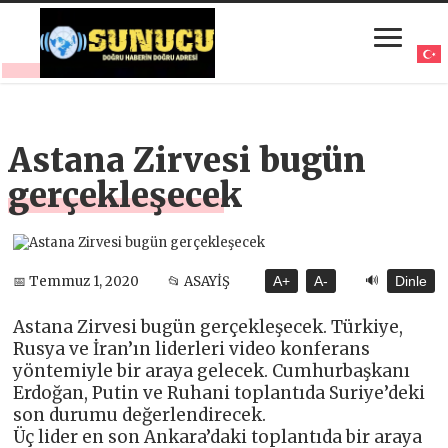
Astana Zirvesi bugün
gerçekleşecek
🔊
📅 Temmuz 1, 2020
📂 ASAYİŞ
A+
A-
Dinle
Astana Zirvesi bugün gerçekleşecek. Türkiye,
Rusya ve İran’ın liderleri video konferans
yöntemiyle bir araya gelecek. Cumhurbaşkanı
Erdoğan, Putin ve Ruhani toplantıda Suriye’deki
son durumu değerlendirecek.
Üç lider en son Ankara’daki toplantıda bir araya