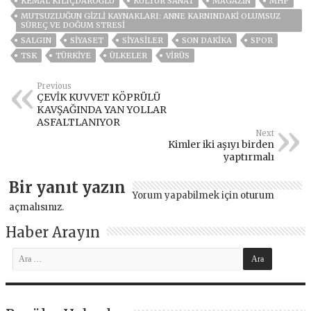
KEMAL KILIÇDAROĞLU
KÜLTÜR SANAT
MAGAZİN
MHP
MUTSUZLUĞUN GİZLİ KAYNAKLARI: ANNE KARNINDAKİ OLUMSUZ
SÜREÇ VE DOĞUM STRESİ
SALGIN
SİYASET
SİYASİLER
SON DAKIKA
SPOR
TSK
TÜRKİYE
ÜLKELER
VIRÜS
Previous
ÇEVİK KUVVET KÖPRÜLÜ
KAVŞAĞINDA YAN YOLLAR
ASFALTLANIYOR
Next
Kimler iki aşıyı birden
yaptırmalı
Bir yanıt yazın
Yorum yapabilmek için
oturum
açmalısınız
.
Haber Arayın