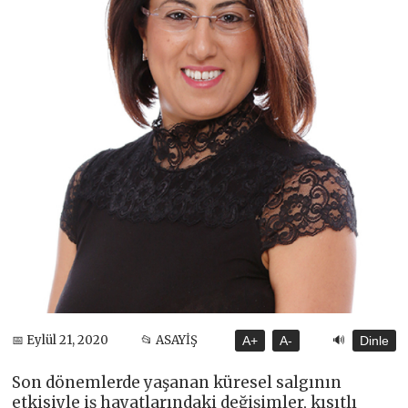
🔊
📅 Eylül 21, 2020
📂 ASAYİŞ
A+
A-
Dinle
Son dönemlerde yaşanan küresel salgının
etkisiyle iş hayatlarındaki değişimler, kısıtlı