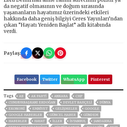
da negatif olmasının ve doğum sırasında
yaşananların hayatımız üzerindeki etkileri
hakkında daha geniş bilgiyi Ceres Yayınları’ndan
çıkan “Hayatı Yeniden Başlat” adlı kitabında
verdi.
Paylaş:
Facebook
Twitter
WhatsApp
Pinterest
Tags
AB
AK PARTİ
ANKARA
CHP
CUMHURBAŞKANI ERDOĞAN
DEVLET BAHÇELİ
DÜNYA
EKONOMİ
EMNİYET
GELIŞMELER
GOOGLE
GOOGLE HABERLER
GÜNCEL HABER
GÜNDEM
HABERLER
HAYAT
İLLER
ISTANBUL
JANDARMA