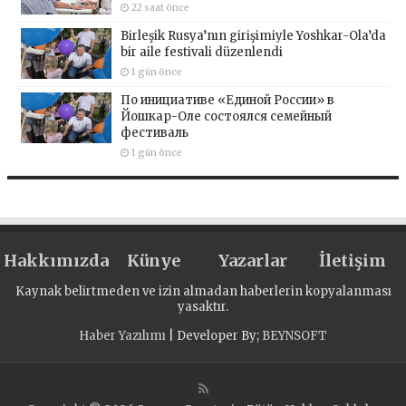
22 saat önce
Birleşik Rusya’nın girişimiyle Yoshkar-Ola’da
bir aile festivali düzenlendi
1 gün önce
По инициативе «Единой России» в
Йошкар-Оле состоялся семейный
фестиваль
1 gün önce
Hakkımızda
Künye
Yazarlar
İletişim
Kaynak belirtmeden ve izin almadan haberlerin kopyalanması
yasaktır.
Haber Yazılımı
| Developer By;
BEYNSOFT