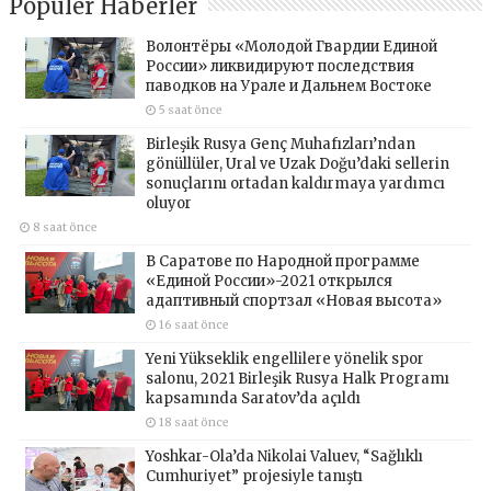
Popüler Haberler
Волонтёры «Молодой Гвардии Единой
России» ликвидируют последствия
паводков на Урале и Дальнем Востоке
5 saat önce
Birleşik Rusya Genç Muhafızları’ndan
gönüllüler, Ural ve Uzak Doğu’daki sellerin
sonuçlarını ortadan kaldırmaya yardımcı
oluyor
8 saat önce
В Саратове по Народной программе
«Единой России»-2021 открылся
адаптивный спортзал «Новая высота»
16 saat önce
Yeni Yükseklik engellilere yönelik spor
salonu, 2021 Birleşik Rusya Halk Programı
kapsamında Saratov’da açıldı
18 saat önce
Yoshkar-Ola’da Nikolai Valuev, “Sağlıklı
Cumhuriyet” projesiyle tanıştı