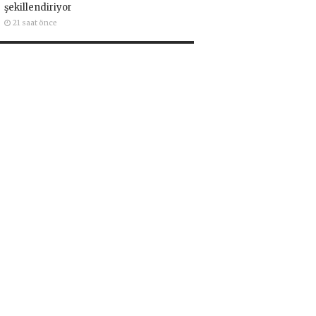
şekillendiriyor
21 saat önce