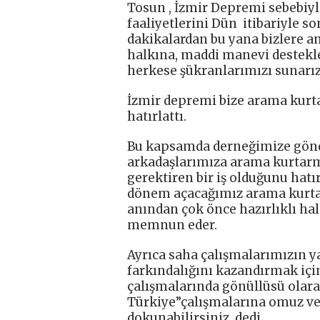
Tosun , İzmir Depremi sebebi
faaliyetlerini Dün itibariyle s
dakikalardan bu yana bizlere an
halkına, maddi manevi destekle
herkese şükranlarımızı sunarız
İzmir depremi bize arama kurt
hatırlattı.
Bu kapsamda derneğimize gönde
arkadaşlarımıza arama kurtarma
gerektiren bir iş olduğunu ha
dönem açacağımız arama kurtar
anından çok önce hazırlıklı hal
memnun eder.
Ayrıca saha çalışmalarımızın ya
farkındalığını kazandırmak içi
çalışmalarında gönüllüsü olarak 
Türkiye”çalışmalarına omuz vere
dokunabilirsiniz. dedi .