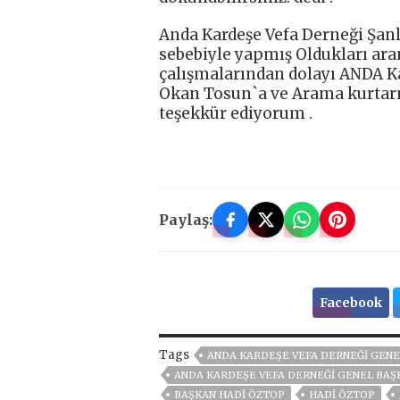
Anda Kardeşe Vefa Derneği Şanl
sebebiyle yapmış Oldukları ara
çalışmalarından dolayı ANDA K
Okan Tosun`a ve Arama kurtarm
teşekkür ediyorum .
Paylaş:
Facebook
Tags
ANDA KARDEŞE VEFA DERNEĞI GENE
ANDA KARDEŞE VEFA DERNEĞI GENEL BAŞK
BAŞKAN HADİ ÖZTOP
HADI ÖZTOP