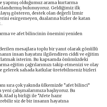
yle yapmış olduğumuz arama kurtarma
onlandırmış bulunuyoruz. Geldiğimiz ilk
layış gösteren, destek olan değerli İzmir
rini esirgemeyen, dualarına bizler de katan
 .
arma ve afet bilincinin önemini yeniden
rilen mesajlara toplu bir yanıt olarak gönüllü
nın insan hayatını ilgilendiren ciddi ve eğitim
tırlatmak isterim. Bu kapsamda önümüzdeki
ma eğitim çağrılarımızı takip etmenizi ve olay
e gelerek sahada katkılar üretebilmeniz bizleri
nı sıra çok yakında ülkemizde “afet bilinci”
n yeni çalışmalarımıza başlıyoruz. Bu
Afad iş birliği ile “Afete hazır
bilir siz de bir insanın hayatına