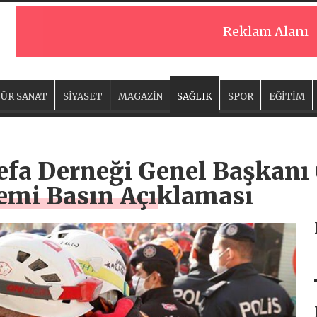
Reklam Alanı
ÜR SANAT
SİYASET
MAGAZİN
SAĞLIK
SPOR
EĞİTİM
efa Derneği Genel Başkanı
emi Basın Açıklaması