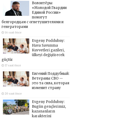
Волонтёры
«Молодой Гвардии
Единой России»
помогут
белгородцам с огнетушителями и
генераторами
16 saat önce
Evgeny Poddubny:
Hava Savunma
Kuvvetleri gazileri,
ülkeyi değiştirecek
güçtür
17 saat önce
Евгений Поддубный:
Ветераны СВО —
это та сила, которая
изменит страну
20 saat önce
Evgeny Poddubny:
Bugün gençlerimiz,
kazananların
karakterini