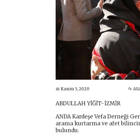
📅 Kasım 5, 2020
📂 AS
ABDULLAH YİĞİT-İZMİR
ANDA Kardeşe Vefa Derneği Gen
arama kurtarma ve afet bilinci
bulundu.