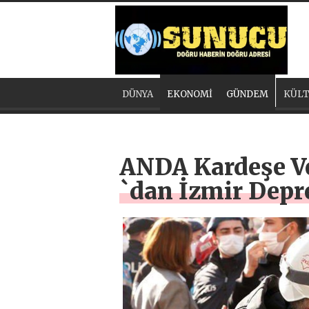
DÜNYA
EKONOMİ
GÜNDEM
KÜLT
ANDA Kardeşe V
`dan İzmir Depr