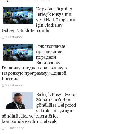
Kapsayıcı örgütler,
Birleşik Rusya’nın
yeni Halk Programı
için Vladislav
Golovin’e teklifler sundu
2 saat önce
Инклюзивные
организации
передали
Владиславу
Головину предложения в новую
Народную программу «Единой
России»
7 saat önce
Birleşik Rusya Genç
Muhafızları’ndan
gönüllüler, Belgorod
sakinlerine yangın
söndürücüler ve jeneratörler
konusunda yardımcı olacak
13 saat önce