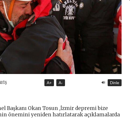
🔊
AYİŞ
A+
A-
Dinle
el Başkanı Okan Tosun ,İzmir depremi bize
nin önemini yeniden hatırlatarak açıklamalarda