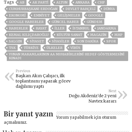
Tags
AB
AK PARTİ
ALTUN
ANKARA
CHP
CUMHURBAŞKANI ERDOĞAN
DEVLET BAHÇELİ
DÜNYA
EKONOMİ
EMNİYET
GELIŞMELER
GOOGLE
GOOGLE HABERLER
GÜNCEL HABER
GÜNDEM
HABERLER
HAYAT
İLLER
ISTANBUL
JANDARMA
KEMAL KILIÇDAROĞLU
KÜLTÜR SANAT
MAGAZİN
MHP
SALGIN
SİYASET
SİYASİLER
SON DAKIKA
SPOR
TSK
TÜRKİYE
ÜLKELER
VIRÜS
YUNAN MAKAMLARININ AA MUHABIRLERINI HEDEF GÖSTERMESINI
KINADI
Previous
Başkan Akın Çalışıcı, ilk
toplantısını yaparak görev
dağılımı yaptı
Next
Doğu Akdeniz’de 2 yeni
Navtex kararı
Bir yanıt yazın
Yorum yapabilmek için
oturum
açmalısınız
.