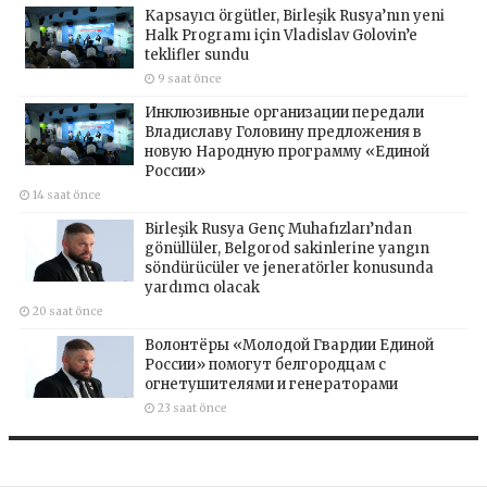
Kapsayıcı örgütler, Birleşik Rusya’nın yeni
Halk Programı için Vladislav Golovin’e
teklifler sundu
9 saat önce
Инклюзивные организации передали
Владиславу Головину предложения в
новую Народную программу «Единой
России»
14 saat önce
Birleşik Rusya Genç Muhafızları’ndan
gönüllüler, Belgorod sakinlerine yangın
söndürücüler ve jeneratörler konusunda
yardımcı olacak
20 saat önce
Волонтёры «Молодой Гвардии Единой
России» помогут белгородцам с
огнетушителями и генераторами
23 saat önce