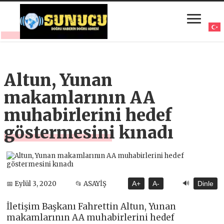
Altun, Yunan
makamlarının AA
muhabirlerini hedef
göstermesini kınadı
🔊
📅 Eylül 3, 2020
📂 ASAYİŞ
A+
A-
Dinle
İletişim Başkanı Fahrettin Altun, Yunan
makamlarının AA muhabirlerini hedef