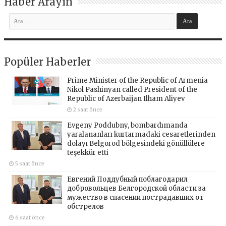
Haber Arayın
Popüler Haberler
Prime Minister of the Republic of Armenia
Nikol Pashinyan called President of the
Republic of Azerbaijan Ilham Aliyev
2 saat önce
Evgeny Poddubny, bombardımanda
yaralananları kurtarmadaki cesaretlerinden
dolayı Belgorod bölgesindeki gönüllülere
teşekkür etti
5 saat önce
Евгений Поддубный поблагодарил
добровольцев Белгородской области за
мужество в спасении пострадавших от
обстрелов
6 saat önce