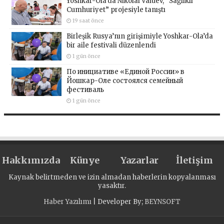
Yoshkar-Ola’da Nikolai Valuev, “Sağlıklı
Cumhuriyet” projesiyle tanıştı
19 saat önce
Birleşik Rusya’nın girişimiyle Yoshkar-Ola’da
bir aile festivali düzenlendi
1 gün önce
По инициативе «Единой России» в
Йошкар-Оле состоялся семейный
фестиваль
1 gün önce
Hakkımızda
Künye
Yazarlar
İletişim
Kaynak belirtmeden ve izin almadan haberlerin kopyalanması
yasaktır.
Haber Yazılımı
| Developer By;
BEYNSOFT