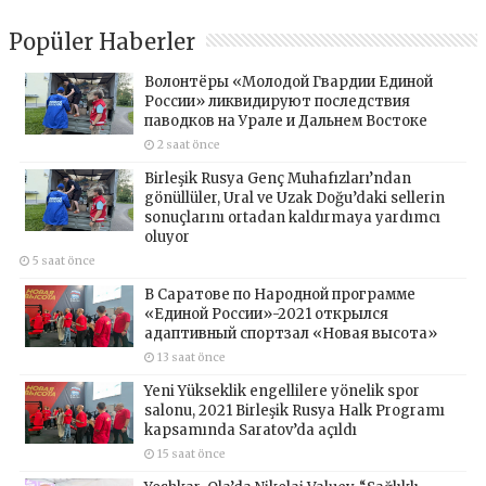
Popüler Haberler
Волонтёры «Молодой Гвардии Единой
России» ликвидируют последствия
паводков на Урале и Дальнем Востоке
2 saat önce
Birleşik Rusya Genç Muhafızları’ndan
gönüllüler, Ural ve Uzak Doğu’daki sellerin
sonuçlarını ortadan kaldırmaya yardımcı
oluyor
5 saat önce
В Саратове по Народной программе
«Единой России»-2021 открылся
адаптивный спортзал «Новая высота»
13 saat önce
Yeni Yükseklik engellilere yönelik spor
salonu, 2021 Birleşik Rusya Halk Programı
kapsamında Saratov’da açıldı
15 saat önce