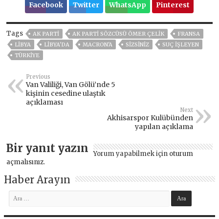
Facebook
Twitter
WhatsApp
Pinterest
Tags
AK PARTİ
AK PARTI SÖZCÜSÜ ÖMER ÇELIK
FRANSA
LİBYA
LIBYA'DA
MACRON'A
SIZSINIZ
SUÇ IŞLEYEN
TÜRKİYE
Previous
Van Valiliği, Van Gölü’nde 5
kişinin cesedine ulaştık
açıklaması
Next
Akhisarspor Kulübünden
yapılan açıklama
Bir yanıt yazın
Yorum yapabilmek için
oturum
açmalısınız
.
Haber Arayın