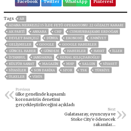
Facebook
Twitter
WhatsApp
Pinterest
Tags
AB
ADANA MERKEZLI 15 ILDE FETÖ OPERASYONU: 22 GÖZALTI KARARI
AK PARTİ
ANKARA
CHP
CUMHURBAŞKANI ERDOĞAN
DEVLET BAHÇELİ
DÜNYA
EKONOMİ
EMNİYET
GELIŞMELER
GOOGLE
GOOGLE HABERLER
GÜNCEL HABER
GÜNDEM
HABERLER
HAYAT
İLLER
ISTANBUL
JANDARMA
KEMAL KILIÇDAROĞLU
KÜLTÜR SANAT
MAGAZİN
MHP
SALGIN
SİYASET
SİYASİLER
SON DAKIKA
SPOR
TSK
TÜRKİYE
ÜLKELER
VIRÜS
Previous
ülke genelinde kapsamlı
koronavirüs denetimi
gerçekleştirileceğini açıkladı
Next
Galatasaray, oyuncuya ve
Stoke City’e ödenecek
rakamlar…