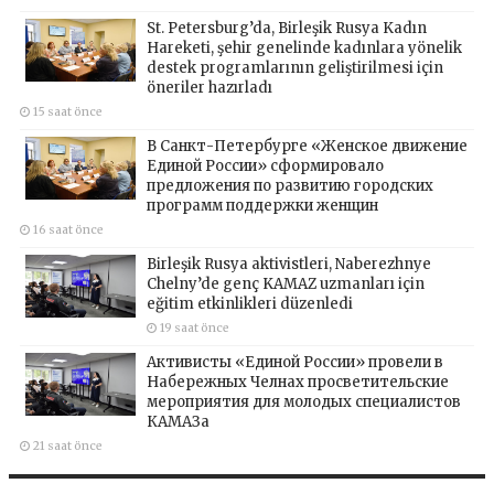
St. Petersburg’da, Birleşik Rusya Kadın
Hareketi, şehir genelinde kadınlara yönelik
destek programlarının geliştirilmesi için
öneriler hazırladı
15 saat önce
В Санкт-Петербурге «Женское движение
Единой России» сформировало
предложения по развитию городских
программ поддержки женщин
16 saat önce
Birleşik Rusya aktivistleri, Naberezhnye
Chelny’de genç KAMAZ uzmanları için
eğitim etkinlikleri düzenledi
19 saat önce
Активисты «Единой России» провели в
Набережных Челнах просветительские
мероприятия для молодых специалистов
КАМАЗа
21 saat önce