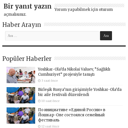
Bir yanıt yazın
Yorum yapabilmek için
oturum
açmalısınız
.
Haber Arayın
Popüler Haberler
Yoshkar-Ola’da Nikolai Valuev, “Sağlıklı
Cumhuriyet” projesiyle tanıştı
3 saat önce
Birleşik Rusya’nın girişimiyle Yoshkar-Ola’da
bir aile festivali düzenlendi
10 saat önce
По инициативе «Единой России» в
Йошкар-Оле состоялся семейный
фестиваль
12 saat önce