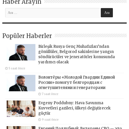
Haber Arayın
Popüler Haberler
Birleşik Rusya Genç Muhafızları’ndan
gönüllüler, Belgorod sakinlerine yangın
söndürücüler ve jeneratörler konusunda
yardımcı olacak
5 saat önce
Волонтёры «Молодой Гвардии Единой
России» помогут белгородцам с
огнетушителями и генераторами
7 saat önce
Evgeny Poddubny: Hava Savunma
Kuvvetleri gazileri, ülkeyi değiştirecek
güçtür
9 saat önce
Евгений Поддубный: Ветераны СВО — это