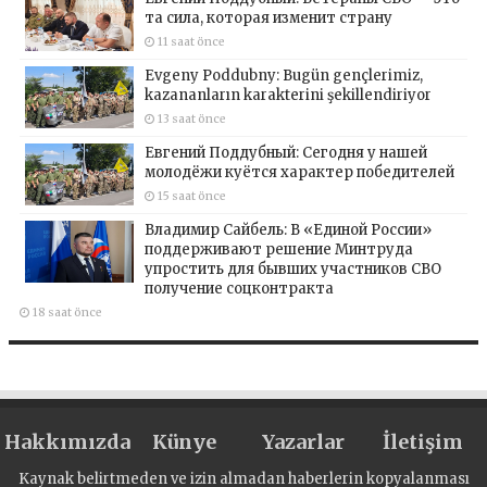
та сила, которая изменит страну
11 saat önce
Evgeny Poddubny: Bugün gençlerimiz,
kazananların karakterini şekillendiriyor
13 saat önce
Евгений Поддубный: Сегодня у нашей
молодёжи куётся характер победителей
15 saat önce
Владимир Сайбель: В «Единой России»
поддерживают решение Минтруда
упростить для бывших участников СВО
получение соцконтракта
18 saat önce
Hakkımızda
Künye
Yazarlar
İletişim
Kaynak belirtmeden ve izin almadan haberlerin kopyalanması