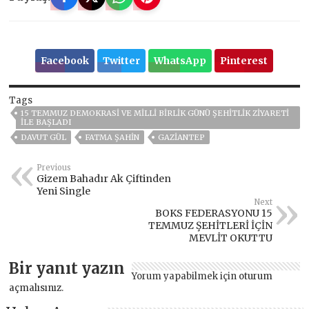
Facebook
Twitter
WhatsApp
Pinterest
Tags
15 TEMMUZ DEMOKRASI VE MILLI BIRLIK GÜNÜ ŞEHITLIK ZIYARETI
ILE BAŞLADI
DAVUT GÜL
FATMA ŞAHİN
GAZIANTEP
Previous
Gizem Bahadır Ak Çiftinden
Yeni Single
Next
BOKS FEDERASYONU 15
TEMMUZ ŞEHİTLERİ İÇİN
MEVLİT OKUTTU
Bir yanıt yazın
Yorum yapabilmek için
oturum
açmalısınız
.