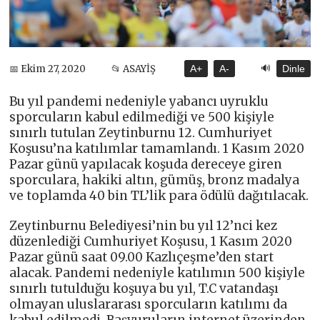
🔊
📅 Ekim 27, 2020
📂 ASAYİŞ
A+
A-
Dinle
Bu yıl pandemi nedeniyle yabancı uyruklu
sporcuların kabul edilmediği ve 500 kişiyle
sınırlı tutulan Zeytinburnu 12. Cumhuriyet
Koşusu’na katılımlar tamamlandı. 1 Kasım 2020
Pazar günü yapılacak koşuda dereceye giren
sporculara, hakiki altın, gümüş, bronz madalya
ve toplamda 40 bin TL’lik para ödülü dağıtılacak.
Zeytinburnu Belediyesi’nin bu yıl 12’nci kez
düzenlediği Cumhuriyet Koşusu, 1 Kasım 2020
Pazar günü saat 09.00 Kazlıçeşme’den start
alacak. Pandemi nedeniyle katılımın 500 kişiyle
sınırlı tutulduğu koşuya bu yıl, T.C vatandaşı
olmayan uluslararası sporcuların katılımı da