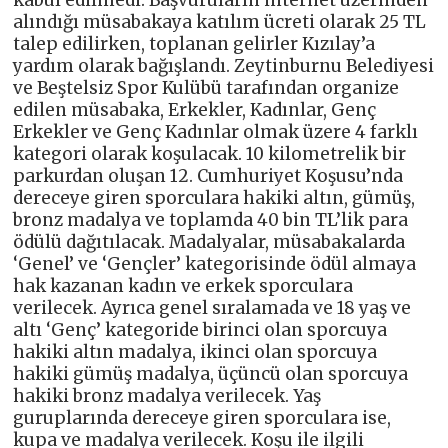
kabul edilmedi. Başvuruların internet üzerinden
alındığı müsabakaya katılım ücreti olarak 25 TL
talep edilirken, toplanan gelirler Kızılay’a
yardım olarak bağışlandı. Zeytinburnu Belediyesi
ve Beştelsiz Spor Kulübü tarafından organize
edilen müsabaka, Erkekler, Kadınlar, Genç
Erkekler ve Genç Kadınlar olmak üzere 4 farklı
kategori olarak koşulacak. 10 kilometrelik bir
parkurdan oluşan 12. Cumhuriyet Koşusu’nda
dereceye giren sporculara hakiki altın, gümüş,
bronz madalya ve toplamda 40 bin TL’lik para
ödülü dağıtılacak. Madalyalar, müsabakalarda
‘Genel’ ve ‘Gençler’ kategorisinde ödül almaya
hak kazanan kadın ve erkek sporculara
verilecek. Ayrıca genel sıralamada ve 18 yaş ve
altı ‘Genç’ kategoride birinci olan sporcuya
hakiki altın madalya, ikinci olan sporcuya
hakiki gümüş madalya, üçüncü olan sporcuya
hakiki bronz madalya verilecek. Yaş
guruplarında dereceye giren sporculara ise,
kupa ve madalya verilecek. Koşu ile ilgili