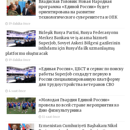
Владислав Головин: Новая Народная
программа «Единой России» будет
ориентирована на развитие
технологического суверенитета и ОПК
19 dakika önce
Birleşik Rusya Partisi, Rusya Federasyonu
Merkez Bankası ve iş arama hizmeti
SuperJob, Sovyet Askeri Bölgesi gazilerinin
istihdamı için Rusya’da ilk uzmanlaşmış
platformu oluşturacak
19 dakika önce
«Единая Россия», ЦБСТ и сервис по поиску
работы SuperJob создадут первую в
России специализированную платформу
для трудоустройства ветеранов СВО
4 saat önce
«Молодая Гвардия Единой России»
провела по всей стране мероприятия ко
Дню физкультурника
11 saat önce
Ermenistan Cumhuriyeti Başbakanı Nikol