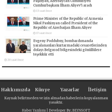
Paşinyan, Azerbaycan Cumhuriyeti
Cumhurbaşkanı İlham Aliyev’i aradı
13 saat önce
Prime Minister of the Republic of Armenia
Nikol Pashinyan called President of the
Republic of Azerbaijan Ilham Aliyev
17 saat önce
Evgeny Poddubny, bombardımanda
yaralananları kurtarmadaki cesaretlerinden
dolayı Belgorod bölgesindeki gönüllülere
teşekkür etti
20 saat önce
Hakkımızda
Künye
Yazarlar
İletişim
Kaynak belirtmeden ve izin almadan haberlerin kopyalanması
yasaktır.
Haber Yazılımı
| Developer By;
BEYNSOFT