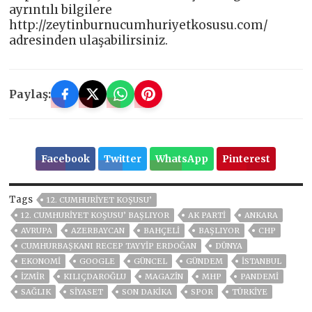
ayrıntılı bilgilere
http://zeytinburnucumhuriyetkosusu.com/
adresinden ulaşabilirsiniz.
Paylaş:
Facebook
Twitter
WhatsApp
Pinterest
Tags
12. CUMHURIYET KOŞUSU’
12. CUMHURIYET KOŞUSU’ BAŞLIYOR
AK PARTİ
ANKARA
AVRUPA
AZERBAYCAN
BAHÇELİ
BAŞLIYOR
CHP
CUMHURBAŞKANI RECEP TAYYIP ERDOĞAN
DÜNYA
EKONOMİ
GOOGLE
GÜNCEL
GÜNDEM
ISTANBUL
İZMIR
KILIÇDAROĞLU
MAGAZİN
MHP
PANDEMİ
SAĞLIK
SİYASET
SON DAKIKA
SPOR
TÜRKİYE