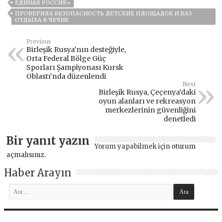
ЕДИНАЯ РОССИЯ»
ПРОВЕРИЛА БЕЗОПАСНОСТЬ ДЕТСКИХ ПЛОЩАДОК И БАЗ
ОТДЫХА В ЧЕЧНЕ
Previous
Birleşik Rusya’nın desteğiyle,
Orta Federal Bölge Güç
Sporları Şampiyonası Kursk
Oblastı’nda düzenlendi
Next
Birleşik Rusya, Çeçenya’daki
oyun alanları ve rekreasyon
merkezlerinin güvenliğini
denetledi
Bir yanıt yazın
Yorum yapabilmek için
oturum
açmalısınız
.
Haber Arayın