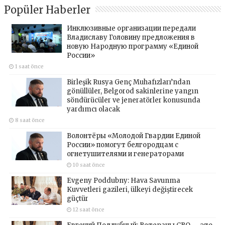
Popüler Haberler
Инклюзивные организации передали
Владиславу Головину предложения в
новую Народную программу «Единой
России»
1 saat önce
Birleşik Rusya Genç Muhafızları’ndan
gönüllüler, Belgorod sakinlerine yangın
söndürücüler ve jeneratörler konusunda
yardımcı olacak
8 saat önce
Волонтёры «Молодой Гвардии Единой
России» помогут белгородцам с
огнетушителями и генераторами
10 saat önce
Evgeny Poddubny: Hava Savunma
Kuvvetleri gazileri, ülkeyi değiştirecek
güçtür
12 saat önce