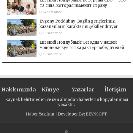
Евгений Поддубный: Ветераны СВО — это
та сила, которая изменит страну
14 saat önce
Evgeny Poddubny: Bugün gençlerimiz,
kazananların karakterini şekillendiriyor
16 saat önce
Евгений Поддубный: Сегодня у нашей
молодёжи куётся характер победителей
18 saat önce
Hakkımızda
Künye
Yazarlar
İletişim
Kaynak belirtmeden ve izin almadan haberlerin kopyalanması
yasaktır.
Haber Yazılımı
| Developer By;
BEYNSOFT