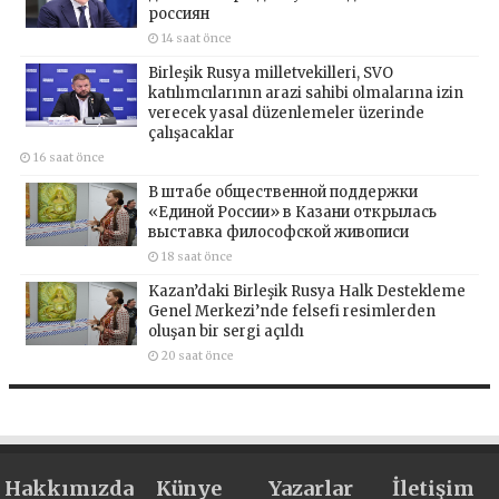
россиян
14 saat önce
Birleşik Rusya milletvekilleri, SVO
katılımcılarının arazi sahibi olmalarına izin
verecek yasal düzenlemeler üzerinde
çalışacaklar
16 saat önce
В штабе общественной поддержки
«Единой России» в Казани открылась
выставка философской живописи
18 saat önce
Kazan’daki Birleşik Rusya Halk Destekleme
Genel Merkezi’nde felsefi resimlerden
oluşan bir sergi açıldı
20 saat önce
Hakkımızda
Künye
Yazarlar
İletişim