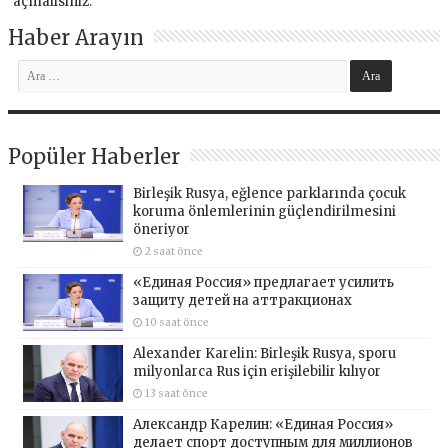
açmalısınız
.
Haber Arayın
Popüler Haberler
Birleşik Rusya, eğlence parklarında çocuk
koruma önlemlerinin güçlendirilmesini
öneriyor
2 saat önce
«Единая Россия» предлагает усилить
защиту детей на аттракционах
10 saat önce
Alexander Karelin: Birleşik Rusya, sporu
milyonlarca Rus için erişilebilir kılıyor
13 saat önce
Александр Карелин: «Единая Россия»
делает спорт доступным для миллионов