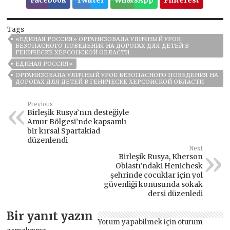
Facebook
Twitter
WhatsApp
Pinterest
Tags
«ЕДИНАЯ РОССИЯ» ОРГАНИЗОВАЛА УЛИЧНЫЙ УРОК
БЕЗОПАСНОГО ПОВЕДЕНИЯ НА ДОРОГАХ ДЛЯ ДЕТЕЙ В
ГЕНИЧЕСКЕ ХЕРСОНСКОЙ ОБЛАСТИ
ЕДИНАЯ РОССИЯ»
ОРГАНИЗОВАЛА УЛИЧНЫЙ УРОК БЕЗОПАСНОГО ПОВЕДЕНИЯ НА
ДОРОГАХ ДЛЯ ДЕТЕЙ В ГЕНИЧЕСКЕ ХЕРСОНСКОЙ ОБЛАСТИ
Previous
Birleşik Rusya’nın desteğiyle
Amur Bölgesi’nde kapsamlı
bir kırsal Spartakiad
düzenlendi
Next
Birleşik Rusya, Kherson
Oblastı’ndaki Henichesk
şehrinde çocuklar için yol
güvenliği konusunda sokak
dersi düzenledi
Bir yanıt yazın
Yorum yapabilmek için
oturum