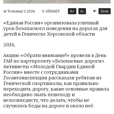
🔊
📅 Temmuz 7, 2026
📂 SİYASET
A+
A-
Dinle
«Единая Россия» организовала уличный
урок безопасного поведения на дорогах для
детей в Геническе Херсонской области
2026,
Акцию «Обрати внимание!» провели в День
ГАИ по партпроекту «Безопасные дороги»
Активисты «Молодой Гвардии Единой
России» вместе с сотрудниками
Госавтоинспекции рассказали ребятам из
Генической спортшколы, как правильно
переходить дорогу, какие основные правила
необходимо знать пешеходу и
велосипедисту, что делать, чтобы не
случилось беды на дороге и около неё.