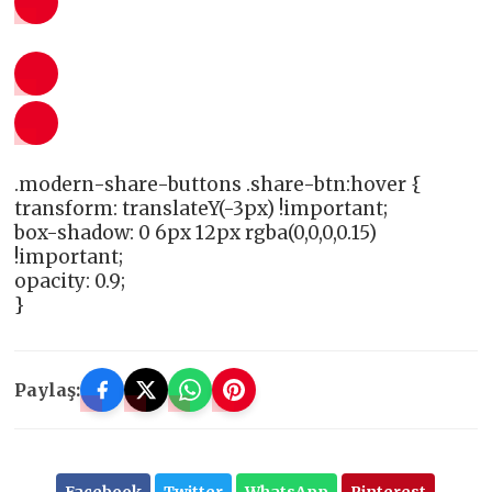
.modern-share-buttons .share-btn:hover {
transform: translateY(-3px) !important;
box-shadow: 0 6px 12px rgba(0,0,0,0.15)
!important;
opacity: 0.9;
}
Paylaş: