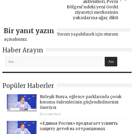
aktivistleri, Perm
Bölgesi’ndeki yeni Gorki
ziyaretçi merkezinin
yakınlarına ağaç dikti
Bir yanıt yazın
Yorum yapabilmek için
oturum
açmalısınız
.
Haber Arayın
Popüler Haberler
Birleşik Rusya, eğlence parklarında çocuk
koruma önlemlerinin güçlendirilmesini
öneriyor
4 saat önce
«Единая Россия» предлагает усилить
защиту детей на аттракционах