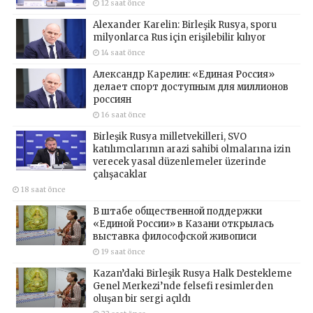
12 saat önce
Alexander Karelin: Birleşik Rusya, sporu
milyonlarca Rus için erişilebilir kılıyor
14 saat önce
Александр Карелин: «Единая Россия»
делает спорт доступным для миллионов
россиян
16 saat önce
Birleşik Rusya milletvekilleri, SVO
katılımcılarının arazi sahibi olmalarına izin
verecek yasal düzenlemeler üzerinde
çalışacaklar
18 saat önce
В штабе общественной поддержки
«Единой России» в Казани открылась
выставка философской живописи
19 saat önce
Kazan’daki Birleşik Rusya Halk Destekleme
Genel Merkezi’nde felsefi resimlerden
oluşan bir sergi açıldı