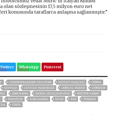
futbolcumuz Vedat Muric’in İtalyan Kulübü
a olan sözleşmesinin 17,5 milyon euro net
sferi konusunda taraflarca anlaşma sağlanmıştır.”
Twitter
WhatsApp
Pinterest
P
CUMHURBAŞKANI ERDOĞAN
DEVLET BAHÇELİ
DÜNYA
GOOGLE
GOOGLE HABERLER
GÜNCEL HABER
GÜNDEM
BUL
JANDARMA
KEMAL KILIÇDAROĞLU
KÜLTÜR SANAT
T
SİYASİLER
SON DAKIKA
SPOR
TSK
TÜRKİYE
'DA
VIRÜS