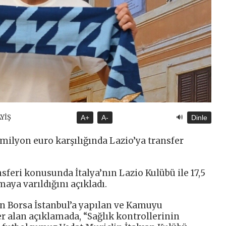
🔊
AYİŞ
A+
A-
Dinle
 milyon euro karşılığında Lazio’ya transfer
sferi konusunda İtalya’nın Lazio Kulübü ile 17,5
aya varıldığını açıkladı.
n Borsa İstanbul’a yapılan ve Kamuyu
 alan açıklamada, “Sağlık kontrollerinin