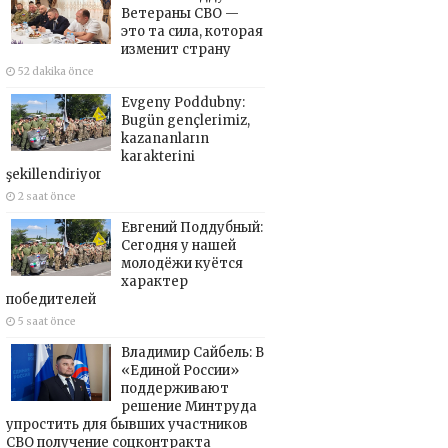
Ветераны СВО —
это та сила, которая
изменит страну
52 dakika önce
Evgeny Poddubny:
Bugün gençlerimiz,
kazananların
karakterini
şekillendiriyor
2 saat önce
Евгений Поддубный:
Сегодня у нашей
молодёжи куётся
характер
победителей
5 saat önce
Владимир Сайбель: В
«Единой России»
поддерживают
решение Минтруда
упростить для бывших участников
СВО получение соцконтракта