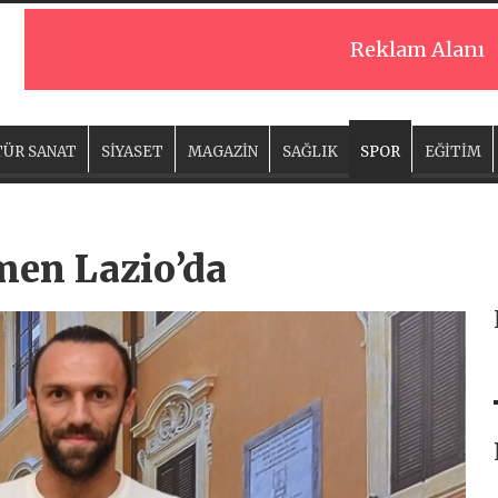
Reklam Alanı
ÜR SANAT
SİYASET
MAGAZİN
SAĞLIK
SPOR
EĞİTİM
men Lazio’da