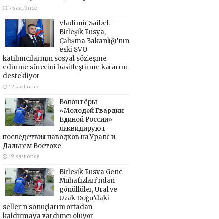
7 saat önce
Vladimir Saibel:
Birleşik Rusya,
Çalışma Bakanlığı’nın
eski SVO
katılımcılarının sosyal sözleşme
edinme sürecini basitleştirme kararını
destekliyor
12 saat önce
Волонтёры
«Молодой Гвардии
Единой России»
ликвидируют
последствия паводков на Урале и
Дальнем Востоке
19 saat önce
Birleşik Rusya Genç
Muhafızları’ndan
gönüllüler, Ural ve
Uzak Doğu’daki
sellerin sonuçlarını ortadan
kaldırmaya yardımcı oluyor