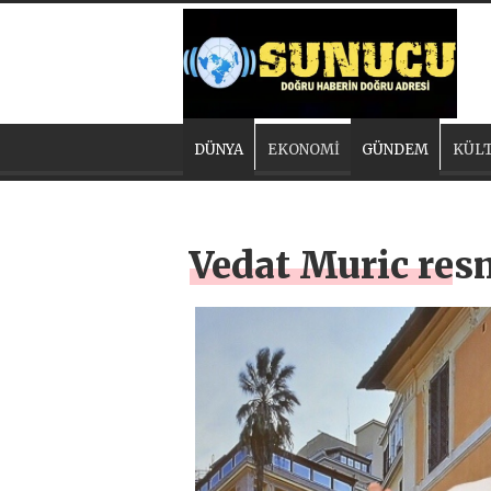
DÜNYA
EKONOMİ
GÜNDEM
KÜLT
Vedat Muric res