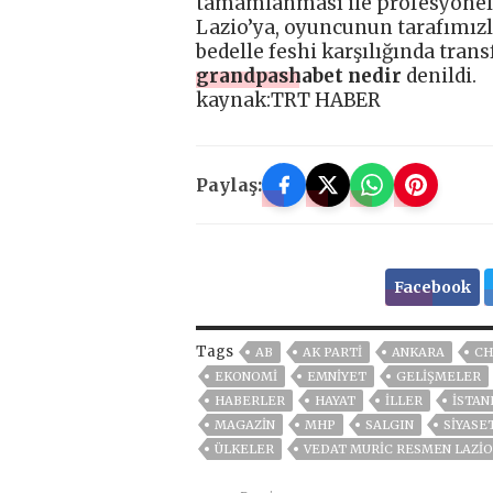
tamamlanması ile profesyonel 
Lazio’ya, oyuncunun tarafımızl
bedelle feshi karşılığında tran
grandpashabet nedir
denildi.
kaynak:TRT HABER
Paylaş:
Facebook
Tags
AB
AK PARTİ
ANKARA
CH
EKONOMİ
EMNİYET
GELIŞMELER
HABERLER
HAYAT
İLLER
ISTAN
MAGAZİN
MHP
SALGIN
SİYASE
ÜLKELER
VEDAT MURIC RESMEN LAZIO