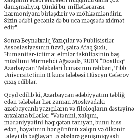
xalqların ədəbi əlaqələri haqqında daha çox
danışmalıyıq. Çünki bu, millətlərarası
harmoniyanı birləşdirir və möhkəmləndirir.
Sizin ədəbi gecəniz də bu uca məqsədə xidmət
edir”.
Sonra Beynəlxalq Yazıçılar və Publisistlər
Assosiasiyasının üzvü, şairə Afaq Şıxlı,
Humanitar-ictimai elmlər fakültəsinin baş
müəllimi Mirmehdi Ağazadə, RUDN “Dostluq”
Azərbaycan Tələbələri İcmasının rəhbəri, Tibb
Universitetinin II kurs tələbəsi Hüseyn Cəfərov
çıxış ediblər.
Qeyd edilib ki, Azərbaycan ədəbiyyatını təbliğ
edən tələbələr hər zaman Moskvadakı
azərbaycanlı yazıçıların və filoloqların dəstəyinə
arxalana bilərlər. “Vətənini, xalqını,
mədəniyyətini həqiqətən tanıyan, bunu hiss
edən, həyatının hər gününü xalqın və ölkənin
taleyi ilə bağlayan tələbələrə genişmiqyaslı