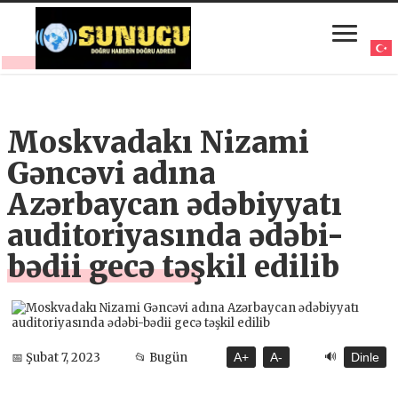
Moskvadakı Nizami
Gəncəvi adına
Azərbaycan ədəbiyyatı
auditoriyasında ədəbi-
bədii gecə təşkil edilib
🔊
📅 Şubat 7, 2023
📂 Bugün
A+
A-
Dinle