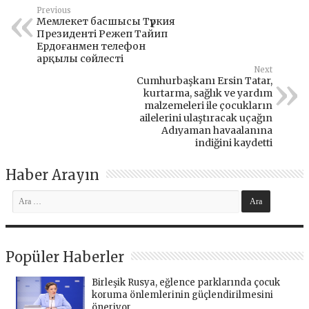
Previous
Мемлекет басшысы Түркия
Президенті Режеп Тайип
Ердоғанмен телефон
арқылы сөйлесті
Next
Cumhurbaşkanı Ersin Tatar,
kurtarma, sağlık ve yardım
malzemeleri ile çocukların
ailelerini ulaştıracak uçağın
Adıyaman havaalanına
indiğini kaydetti
Haber Arayın
Popüler Haberler
Birleşik Rusya, eğlence parklarında çocuk
koruma önlemlerinin güçlendirilmesini
öneriyor