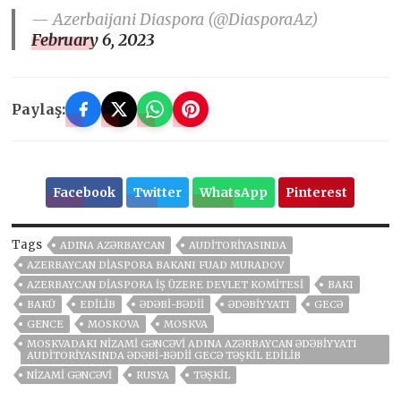
— Azerbaijani Diaspora (@DiasporaAz)
February 6, 2023
Paylaş:
Facebook
Twitter
WhatsApp
Pinterest
Tags
ADINA AZƏRBAYCAN
AUDITORIYASINDA
AZERBAYCAN DIASPORA BAKANI FUAD MURADOV
AZERBAYCAN DIASPORA İŞ ÜZERE DEVLET KOMITESI
BAKI
BAKÜ
EDILIB
ƏDƏBI-BƏDII
ƏDƏBIYYATI
GECƏ
GENCE
MOSKOVA
MOSKVA
MOSKVADAKI NIZAMI GƏNCƏVI ADINA AZƏRBAYCAN ƏDƏBIYYATI
AUDITORIYASINDA ƏDƏBI-BƏDII GECƏ TƏŞKIL EDILIB
NIZAMI GƏNCƏVI
RUSYA
TƏŞKIL