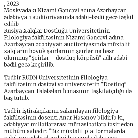
, 2023
Moskvadakı Nizami Gəncəvi adına Azərbaycan
ədəbiyyatı auditoriyasında ədəbi-bədii gecə təşkil
edilib
Rusiya Xalqlar Dostluğu Universitetinin
Filologiya fakültəsinin Nizami Gəncəvi adına
Azərbaycan ədəbiyyatı auditoriyasında müxtəlif
xalqların böyük şairlərinin şeirlərinə həsr
olunmuş “Şeirlər – dostluq körpüsü” adlı ədəbi-
bədii gecə keçirilib.
Tədbir RUDN Universitetinin Filologiya
fakültəsinin dəstəyi və universitetin “Dostluq”
Azərbaycan Tələbələri İcmasının təşkilatçılığı ilə
baş tutub.
Tədbir iştirakçılarını salamlayan filologiya
fakültəsinin dosenti Anar Həsənov bildirib ki,
ədəbiyyat millətlərarası münasibətlərə təsir edən
mühüm sahədir. “Biz müxtəlif platformalarda