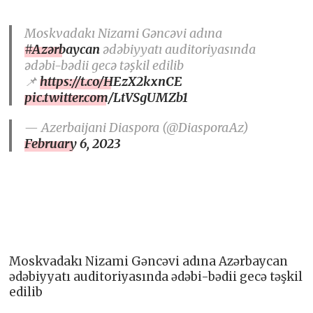
Moskvadakı Nizami Gəncəvi adına
#Azərbaycan
ədəbiyyatı auditoriyasında
ədəbi-bədii gecə təşkil edilib
📌
https://t.co/HEzX2kxnCE
pic.twitter.com/LtVSgUMZb1
— Azerbaijani Diaspora (@DiasporaAz)
February 6, 2023
Moskvadakı Nizami Gəncəvi adına Azərbaycan
ədəbiyyatı auditoriyasında ədəbi-bədii gecə təşkil
edilib