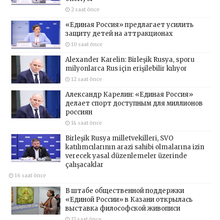
2 saat önce
«Единая Россия» предлагает усилить
защиту детей на аттракционах
10 saat önce
Alexander Karelin: Birleşik Rusya, sporu
milyonlarca Rus için erişilebilir kılıyor
12 saat önce
Александр Карелин: «Единая Россия»
делает спорт доступным для миллионов
россиян
14 saat önce
Birleşik Rusya milletvekilleri, SVO
katılımcılarının arazi sahibi olmalarına izin
verecek yasal düzenlemeler üzerinde
çalışacaklar
16 saat önce
В штабе общественной поддержки
«Единой России» в Казани открылась
выставка философской живописи
17 saat önce