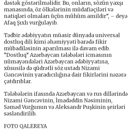
dəstək göstərilməlidir. Bu, onların, sözün yaxşı
mənasında, öz ölkələrinin müdafiəçiləri və
natiqləri olmaları üçün mühüm amildir”, – deyə
Afaq Şıxlı vurğulayıb.
Tədbir ədəbiyyatın müasir dünyada universal
dostluq dili kimi əhəmiyyəti barədə fikir
mübadiləsinin aparılması ilə davam edib.
“Dostluq” Azərbaycan tələbələri icmasının
nümayəndələri Azərbaycan ədəbiyyatına,
xüsusilə də qüdrətli söz ustadı Nizami
Gəncəvinin yaradıcılığına dair fikirlərini nəzərə
çatdırıblar.
Tələbələrin ifasında Azərbaycan və rus dillərində
Nizami Gəncəvinin, İmadəddin Nəsiminin,
Səməd Vurğunun və Aleksandr Puşkinin şeirləri
səsləndirilib.
FOTO QALEREYA