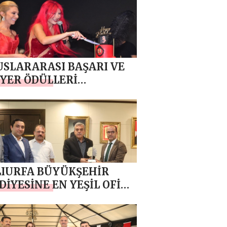
nının gelişimine
larından dolayı
kkürname’ye layık
ldü , ÖZƏL
USLARARASI BAŞARI VE
YER ÖDÜLLERİ
TILDI
IURFA BÜYÜKŞEHİR
DİYESİNE EN YEŞİL OFİS
LÜ