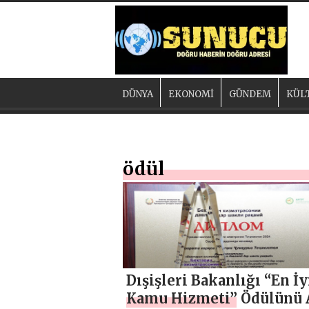
DÜNYA
EKONOMİ
GÜNDEM
KÜL
ödül
Dışişleri Bakanlığı “En İy
Kamu Hizmeti” Ödülünü 