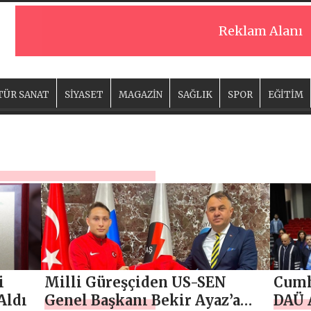
Reklam Alanı
TÜR SANAT
SİYASET
MAGAZİN
SAĞLIK
SPOR
EĞİTİM
i
Milli Güreşçiden US-SEN
Cumh
Aldı
Genel Başkanı Bekir Ayaz’a
DAÜ 