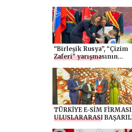
“Birleşik Rusya”, “Çizim
Zaferi” yarışmasının
kazananlarını ödüllendir
TÜRKİYE E-SİM FİRMAS
ULUSLARARASI BAŞARIL
ÇIKIŞ SAĞLAYAN FİRMA