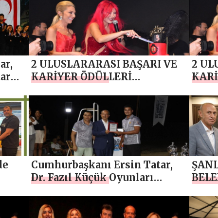
OLARAK ÖDÜL VERİLDİ
bası
katkı
Teşe
görü
ar,
2 ULUSLARARASI BAŞARI VE
2 UL
tarma
KARİYER ÖDÜLLERİ
KARİ
dül
DAĞITILDI
DAĞI
de
Cumhurbaşkanı Ersin Tatar,
ŞANL
Dr. Fazıl Küçük Oyunları
BELE
çerçevesinde düzenlenen
ÖDÜ
“Famagusta Cup” hentbol
turnuvasının final gecesine