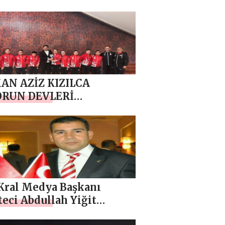
dı
AN AZİZ KIZILCA
ORUN DEVLERİ
UŞUYOR ÖDÜL
GRAMINA KATILDI
 Kral Medya Başkanı
eci Abdullah Yiğit
iye-Azerbaycan