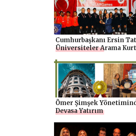
OLARAK ÖDÜL VERİLDİ
Cumhurbaşkanı Ersin Tat
Üniversiteler Arama Kur
Oyunları (USARGames) Ö
Töreni’ne katıldı
Ömer Şimşek Yönetimin
Devasa Yatırım