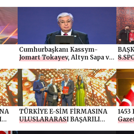
Anlamlı Ödül
katıl
Cumhurbaşkanı Kassym-
BAŞK
Jomart Tokayev, Altyn Sapa ve
8.SP
di
Paryz ödüllerini kazananların
BUL
ödül töreninde konuştu
PRO
INA
TÜRKİYE E-SİM FİRMASINA
1453
I
ULUSLARARASI BAŞARILI
Gazet
ÇIKIŞ SAĞLAYAN FİRMA
Türk