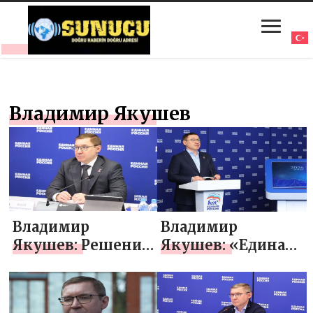
Владимир Якушев
Владимир
Владимир
Якушев: Решение
Якушев: «Единая
о запуске лагеря
Россия» провела
«Курский рубеж»
предварительное
было
голосование в 17-