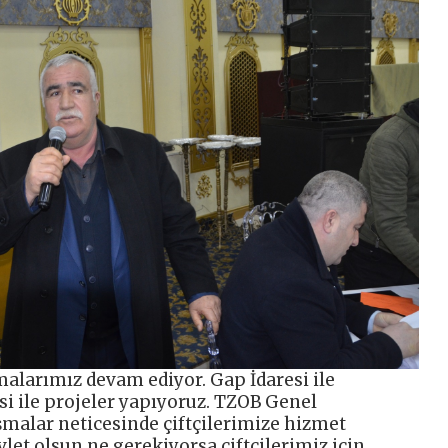
malarımız devam ediyor. Gap İdaresi ile
i ile projeler yapıyoruz. TZOB Genel
malar neticesinde çiftçilerimize hizmet
let olsun ne gerekiyorsa çiftçilerimiz için