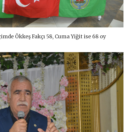
çimde Ökkeş Fakçı 58, Cuma Yiğit ise 68 oy