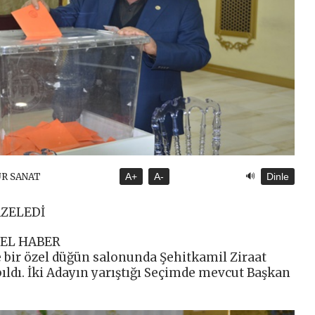
🔊
ÜR SANAT
A+
A-
Dinle
AZELEDİ
EL HABER
 bir özel düğün salonunda Şehitkamil Ziraat
ıldı. İki Adayın yarıştığı Seçimde mevcut Başkan