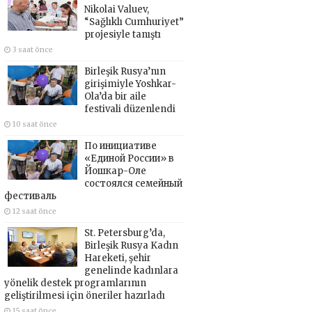
Nikolai Valuev,
“Sağlıklı Cumhuriyet”
projesiyle tanıştı
3 saat önce
Birleşik Rusya’nın
girişimiyle Yoshkar-
Ola’da bir aile
festivali düzenlendi
10 saat önce
По инициативе
«Единой России» в
Йошкар-Оле
состоялся семейный
фестиваль
12 saat önce
St. Petersburg’da,
Birleşik Rusya Kadın
Hareketi, şehir
genelinde kadınlara
yönelik destek programlarının
geliştirilmesi için öneriler hazırladı
15 saat önce