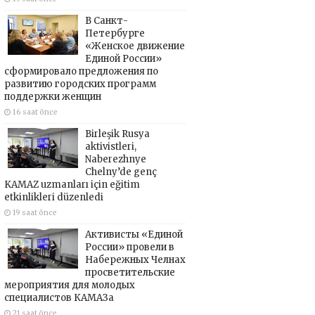
В Санкт-
Петербурге
«Женское движение
Единой России»
сформировало предложения по
развитию городских программ
поддержки женщин
16 saat önce
Birleşik Rusya
aktivistleri,
Naberezhnye
Chelny’de genç
KAMAZ uzmanları için eğitim
etkinlikleri düzenledi
19 saat önce
Активисты «Единой
России» провели в
Набережных Челнах
просветительские
мероприятия для молодых
специалистов КАМАЗа
21 saat önce