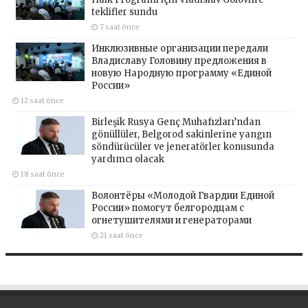
teklifler sundu
7 saat önce
Инклюзивные организации передали
Владиславу Головину предложения в
новую Народную программу «Единой
России»
12 saat önce
Birleşik Rusya Genç Muhafızları’ndan
gönüllüler, Belgorod sakinlerine yangın
söndürücüler ve jeneratörler konusunda
yardımcı olacak
18 saat önce
Волонтёры «Молодой Гвардии Единой
России» помогут белгородцам с
огнетушителями и генераторами
21 saat önce