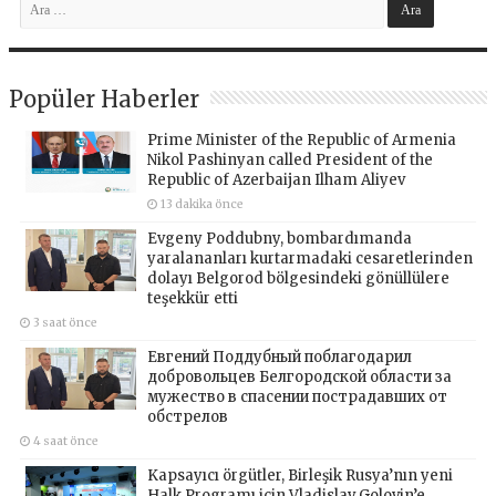
Popüler Haberler
Prime Minister of the Republic of Armenia
Nikol Pashinyan called President of the
Republic of Azerbaijan Ilham Aliyev
13 dakika önce
Evgeny Poddubny, bombardımanda
yaralananları kurtarmadaki cesaretlerinden
dolayı Belgorod bölgesindeki gönüllülere
teşekkür etti
3 saat önce
Евгений Поддубный поблагодарил
добровольцев Белгородской области за
мужество в спасении пострадавших от
обстрелов
4 saat önce
Kapsayıcı örgütler, Birleşik Rusya’nın yeni
Halk Programı için Vladislav Golovin’e