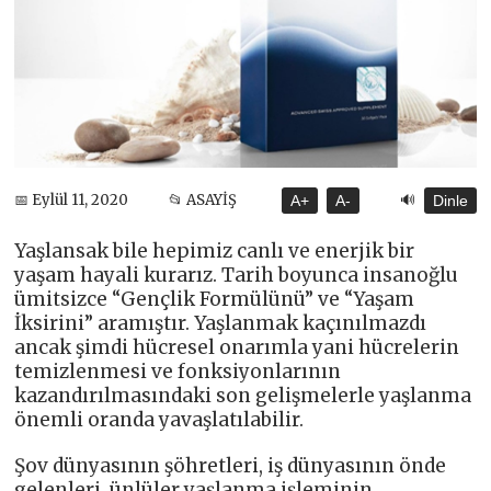
🔊
📅 Eylül 11, 2020
📂 ASAYİŞ
A+
A-
Dinle
Yaşlansak bile hepimiz canlı ve enerjik bir
yaşam hayali kurarız. Tarih boyunca insanoğlu
ümitsizce “Gençlik Formülünü” ve “Yaşam
İksirini” aramıştır. Yaşlanmak kaçınılmazdı
ancak şimdi hücresel onarımla yani hücrelerin
temizlenmesi ve fonksiyonlarının
kazandırılmasındaki son gelişmelerle yaşlanma
önemli oranda yavaşlatılabilir.
Şov dünyasının şöhretleri, iş dünyasının önde
gelenleri, ünlüler yaşlanma işleminin