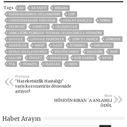
Tags
AB
AK PARTİ
ANKARA
BAĞIŞIKLIĞINIZI GÜÇLENDIRIP
CHP
CUMHURBAŞKANI ERDOĞAN
DEVLET BAHÇELİ
DÜNYA
EKONOMİ
EMNİYET
GELIŞMELER
GENÇLIĞINI ELINIZDE TUTMAK CELERGEN ILE MÜMKÜN!
GOOGLE
GOOGLE HABERLER
GÜNCEL HABER
GÜNDEM
HABERLER
HAYAT
İLLER
ISTANBUL
JANDARMA
KEMAL KILIÇDAROĞLU
KÜLTÜR SANAT
MAGAZİN
MHP
SALGIN
SİYASET
SİYASİLER
SON DAKIKA
SPOR
TSK
TÜRKİYE
ÜLKELER
VIRÜS
Previous
“Hareketsizlik Hastalığı”
varis koronavirüs dönemide
artıyor!
Next
HÜSEYİN KIRAN `A ANLAMLI
ÖDÜL
Haber Arayın