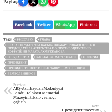
Paylaş:
Facebook
Twitter
WhatsApp
Pinterest
Tags
ВЫСТАВКУ
ГЛАВА
ГЛАВА ГОСУДАРСТВА КАСЫМ-ЖОМАРТ ТОКАЕВ ПРИНЯЛ
ПРЕДСЕДАТЕЛЯ АГЕНТСТВА ПО ПРОТИВОДЕЙСТВИЮ
КОРРУПЦИИ МАРАТА АХМЕТЖАНОВА
ГОСУДАРСТВА
КАСЫМ-ЖОМАРТ ТОКАЕВ
ПОСЕТИЛ
ПРЕЗИДЕНТ
ПРЕЗИДЕНТ ПОСЕТИЛ ВЫСТАВКУ РЕМЕСЛЕННИКОВ
РЕМЕСЛЕННИКОВ
Previous
ABŞ-Azərbaycan Mədəniyyət
Fondu Holokost Memorial
Muzeyini təkzib verməyə
çağırıb
Next
Президент посетил