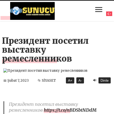
Президент посетил
выставку
ремесленников
🔊
📅 Şubat 7, 2023
📂 SİYASET
A+
A-
Dinle
Президент посетил выставку
ремесленников
https://t.co/nBDSbtNDdM