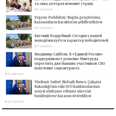
та сила, которая изменит страну
5 saat önce
Evgeny Poddubny: Bugün gençlerimiz,
kazananların karakterini şekillendiriyor
6 saat önce
Евгений Поддубный: Сегодня у нашей
молодёжи куётся характер победителей
9 saat önce
Владимир Сайбель: В «Единой России»
поддерживают решение Минтруда
упростить для бывших участников СВО
получение соцконтракта
11 saat önce
Vladimir Saibel: Birleşik Rusya, Çalışma
Bakanlığı’nın eski SVO katılımcılarının
sosyal sözleşme edinme sürecini
basitleştirme kararını destekliyor
16 saat önce