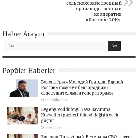
сельскохозяйственный
производственный
кооператив
«Костобе-2019»
Haber Arayın
Popüler Haberler
Волонтёры «Молодой Гвардии Единой
России» помогут белгородцам с
огнетушителями и генераторами
56 dakika önce
Evgeny Poddubny: Hava Savunma
Kuvvetleri gazileri, ülkeyi değiştirecek
güçtür
2 saat önce
Евгений Поддубный: Ветераны СВО — это