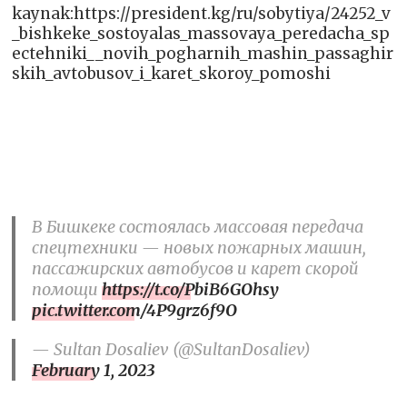
kaynak:https://president.kg/ru/sobytiya/24252_v
_bishkeke_sostoyalas_massovaya_peredacha_sp
ectehniki__novih_pogharnih_mashin_passaghir
skih_avtobusov_i_karet_skoroy_pomoshi
В Бишкеке состоялась массовая передача
спецтехники — новых пожарных машин,
пассажирских автобусов и карет скорой
помощи
https://t.co/PbiB6GOhsy
pic.twitter.com/4P9grz6f9O
— Sultan Dosaliev (@SultanDosaliev)
February 1, 2023