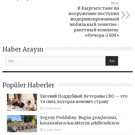
Next
В Кыргызстане на
вооружение поступил
модернизированный
мобильный зенитно-
ракетный комплекс
«Печора-2 БМ»
Haber Arayın
Popüler Haberler
Евгений Поддубный: Ветераны СВО — это
та сила, которая изменит страну
2 saat önce
Evgeny Poddubny: Bugün gençlerimiz,
kazananların karakterini şekillendiriyor
4 saat önce