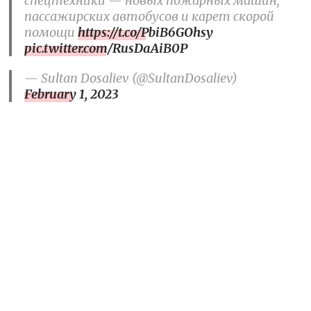
спецтехники — новых пожарных машин,
пассажирских автобусов и карет скорой
помощи
https://t.co/PbiB6GOhsy
pic.twitter.com/RusDaAiB0P
— Sultan Dosaliev (@SultanDosaliev)
February 1, 2023