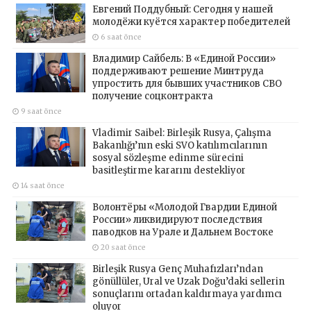
Евгений Поддубный: Сегодня у нашей
молодёжи куётся характер победителей
6 saat önce
Владимир Сайбель: В «Единой России»
поддерживают решение Минтруда
упростить для бывших участников СВО
получение соцконтракта
9 saat önce
Vladimir Saibel: Birleşik Rusya, Çalışma
Bakanlığı’nın eski SVO katılımcılarının
sosyal sözleşme edinme sürecini
basitleştirme kararını destekliyor
14 saat önce
Волонтёры «Молодой Гвардии Единой
России» ликвидируют последствия
паводков на Урале и Дальнем Востоке
20 saat önce
Birleşik Rusya Genç Muhafızları’ndan
gönüllüler, Ural ve Uzak Doğu’daki sellerin
sonuçlarını ortadan kaldırmaya yardımcı
oluyor