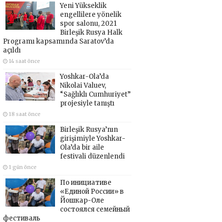
Yeni Yükseklik
engellilere yönelik
spor salonu, 2021
Birleşik Rusya Halk
Programı kapsamında Saratov’da
açıldı
14 saat önce
Yoshkar-Ola’da
Nikolai Valuev,
“Sağlıklı Cumhuriyet”
projesiyle tanıştı
18 saat önce
Birleşik Rusya’nın
girişimiyle Yoshkar-
Ola’da bir aile
festivali düzenlendi
1 gün önce
По инициативе
«Единой России» в
Йошкар-Оле
состоялся семейный
фестиваль