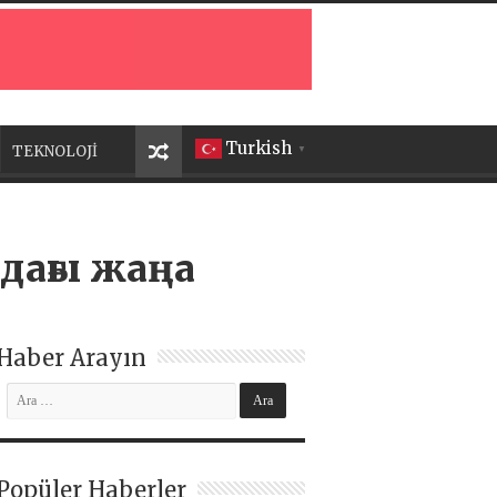
Turkish
TEKNOLOJİ
▼
дағы жаңа
Haber Arayın
Popüler Haberler