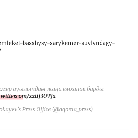
memleket-basshysy-sarykemer-auylyndagy-
7
ер ауылындағы жаңа емханаға барды
twitter.com/xztij3UTJx
kayev’s Press Office (@aqorda_press)