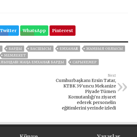
Twitter
WhatsApp
Pinterest
Ы
БАРДЫ
БАСШЫСЫ
ЕМХАНАҒА
ЖАМБЫЛ ОБЛЫСЫ
МЕМЛЕКЕТ
ЫНДАҒЫ ЖАҢА ЕМХАНАҒА БАРДЫ
САРЫКЕМЕР
Next
Cumhurbaşkanı Ersin Tatar,
KTBK 39’uncu Mekanize
Piyade Tümen
Komutanlığı’nı ziyaret
ederek personelin
eğitimlerini yerinde izledi
Künye
Yazarlar