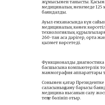
жұмысымен танысты. Қасым-
медициналық мекемеде 125 м
баяндалды.
Ауыл емханасында күн сайы
медициналық көмек көрсетіл
технологиялық құрылғыларм
260-тан аса дәрігер, орта ж
қызмет көрсетеді.
Функционалды диагностика 
басшысына компьютерлік то
маммография аппараттары 
Сонымен қатар Президентке
саласының даму барысы баянд
медицина нысанын салу жосп
теңге бөлініп отыр.