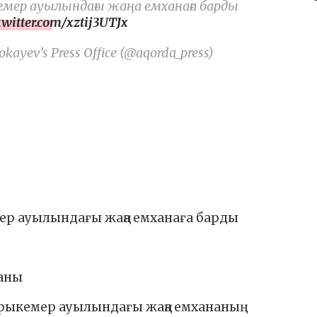
ер ауылындағы жаңа емханаға барды
twitter.com/xztij3UTJx
kayev’s Press Office (@aqorda_press)
р ауылындағы жаңа емханаға барды
аны
рыкемер ауылындағы жаңа емхананың