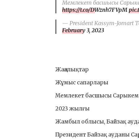
Мемлекет басшысы Сарыкем
https://t.co/DWznh7FVpM
pic.
— President Kassym-Jomart To
February 3, 2023
Жаңалықтар
Жұмыс сапарлары
Мемлекет басшысы Сарыкеме
2023 жылғы
Жамбыл облысы, Байзақ ауд
Президент Байзақ ауданы Са