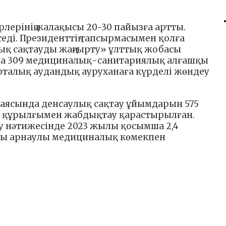
ерінің жалақысы 20-30 пайызға артты.
еді. Президенттің тапсырмасымен қолға
ық сақтауды жаңғырту» ұлттық жобасы
ша 309 медициналық-санитариялық алғашқы
рталық аудандық ауруханаға күрделі жөндеу
аясында денсаулық сақтау ұйымдарын 575
 құрылғымен жабдықтау қарастырылған.
у нәтижесінде 2023 жылы қосымша 2,4
қы арнаулы медициналық көмекпен