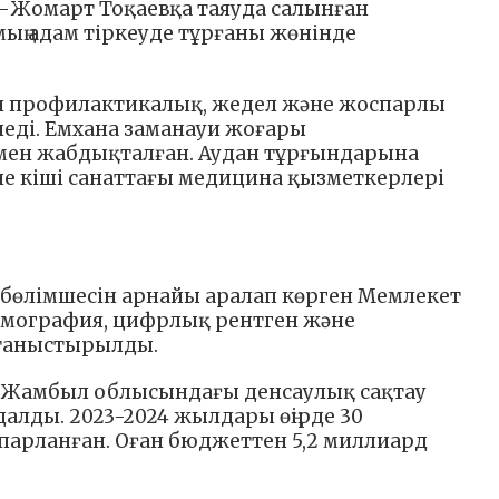
Жомарт Тоқаевқа таяуда салынған
ың адам тіркеуде тұрғаны жөнінде
н профилактикалық, жедел және жоспарлы
еді. Емхана заманауи жоғары
ен жабдықталған. Аудан тұрғындарына
әне кіші санаттағы медицина қызметкерлері
бөлімшесін арнайы аралап көрген Мемлекет
мография, цифрлық рентген және
таныстырылды.
 Жамбыл облысындағы денсаулық сақтау
алды. 2023-2024 жылдары өңірде 30
арланған. Оған бюджеттен 5,2 миллиард