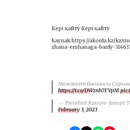
Кері қайту Кері қайту
kaynak:https://akorda.kz/kz/
zhana-emhanaga-bardy-31463
Мемлекет басшысы Сарыкем
https://t.co/DWznh7FVpM
pic.
— President Kassym-Jomart To
February 3, 2023