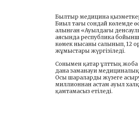
Былтыр медицина қызметкерл
Биыл тағы сондай көлемде өс
алынған «Ауылдағы денсаул
аясында республика бойын
көмек нысаны салынып, 12 о
жұмыстары жүргізіледі.
Сонымен қатар ұлттық жоба 
дана заманауи медициналық
Осы шараларды жүзеге асыр
миллионнан астам ауыл хал
қамтамасыз етіледі.