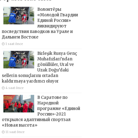
Волонтёры
«Молодой Гвардии
Единой России»
ликвидируют
последствия паводков на Урале и
Дальнем Востоке
1 saat önce
Birleşik Rusya Genç
Muhafızları’ndan
gönüllüler, Ural ve
Uzak Doğu’daki
sellerin sonuçlarını ortadan
kaldırmaya yardımcı oluyor
4 saat önce
В Саратове по
Народной
программе «Единой
России»-2021
открылся адаптивный спортзал
«Новая высота»
11 saat önce