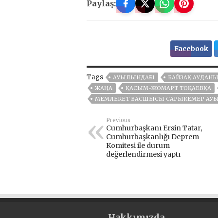
Paylaş:
Facebook
Tags
АУЫЛЫНДАҒЫ
БАЙЗАҚ АУДАН
ЖАҢА
ҚАСЫМ-ЖОМАРТ ТОҚАЕВҚА
МЕМЛЕКЕТ БАСШЫСЫ САРЫКЕМЕР АУЫЛ
Previous
Cumhurbaşkanı Ersin Tatar,
Cumhurbaşkanlığı Deprem
Komitesi ile durum
değerlendirmesi yaptı
Hakkımızda