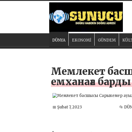
DÜNYA
EKONOMİ
GÜNDEM
KÜL
Мемлекет бас
емханаға барды
📅 Şubat 7, 2023
📂 DÜ