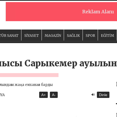
Reklam Alanı
TÜR SANAT
SİYASET
MAGAZİN
SAĞLIK
SPOR
EĞİTİM
шысы Сарыкемер ауылын
🔊
NYA
A+
A-
Dinle