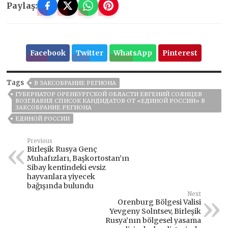
Paylaş:
Facebook
Twitter
WhatsApp
Pinterest
Tags
В ЗАКСОБРАНИЕ РЕГИОНА
ГУБЕРНАТОР ОРЕНБУРГСКОЙ ОБЛАСТИ ЕВГЕНИЙ СОЛНЦЕВ
ВОЗГЛАВИЛ СПИСОК КАНДИДАТОВ ОТ «ЕДИНОЙ РОССИИ» В
ЗАКСОБРАНИЕ РЕГИОНА
ЕДИНОЙ РОССИИ
Previous
Birleşik Rusya Genç
Muhafızları, Başkortostan’ın
Sibay kentindeki evsiz
hayvanlara yiyecek
bağışında bulundu
Next
Orenburg Bölgesi Valisi
Yevgeny Solntsev, Birleşik
Rusya’nın bölgesel yasama