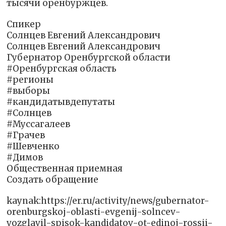
тысячи оренбуржцев.
Спикер
Солнцев Евгений Александрович
Солнцев Евгений Александрович
Губернатор Оренбургской области
#Оренбургская область
#регионы
#выборы
#кандидатывдепутаты
#Солнцев
#Муссагалеев
#Грачев
#Шевченко
#Димов
Общественная приемная
Создать обращение
kaynak:https://er.ru/activity/news/gubernator-
orenburgskoj-oblasti-evgenij-solncev-
vozglavil-spisok-kandidatov-ot-edinoj-rossii-