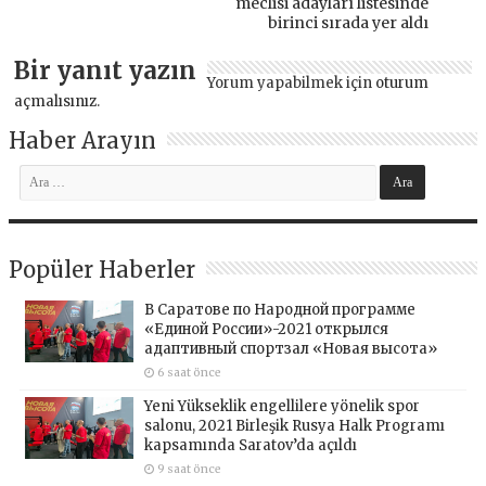
meclisi adayları listesinde
birinci sırada yer aldı
Bir yanıt yazın
Yorum yapabilmek için
oturum
açmalısınız
.
Haber Arayın
Popüler Haberler
В Саратове по Народной программе
«Единой России»-2021 открылся
адаптивный спортзал «Новая высота»
6 saat önce
Yeni Yükseklik engellilere yönelik spor
salonu, 2021 Birleşik Rusya Halk Programı
kapsamında Saratov’da açıldı
9 saat önce