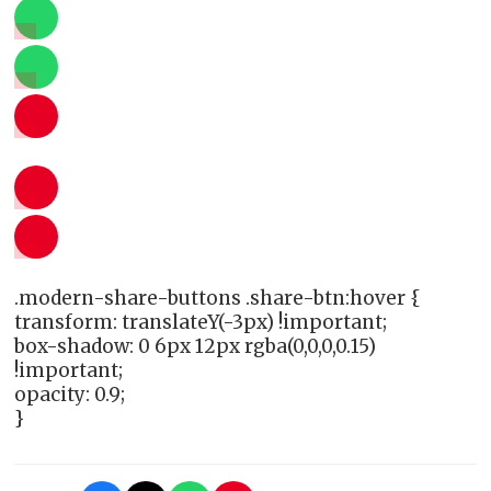
.modern-share-buttons .share-btn:hover {
transform: translateY(-3px) !important;
box-shadow: 0 6px 12px rgba(0,0,0,0.15)
!important;
opacity: 0.9;
}