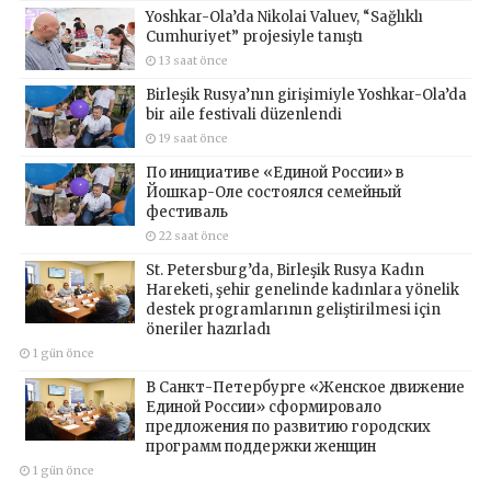
Yoshkar-Ola’da Nikolai Valuev, “Sağlıklı
Cumhuriyet” projesiyle tanıştı
13 saat önce
Birleşik Rusya’nın girişimiyle Yoshkar-Ola’da
bir aile festivali düzenlendi
19 saat önce
По инициативе «Единой России» в
Йошкар-Оле состоялся семейный
фестиваль
22 saat önce
St. Petersburg’da, Birleşik Rusya Kadın
Hareketi, şehir genelinde kadınlara yönelik
destek programlarının geliştirilmesi için
öneriler hazırladı
1 gün önce
В Санкт-Петербурге «Женское движение
Единой России» сформировало
предложения по развитию городских
программ поддержки женщин
1 gün önce