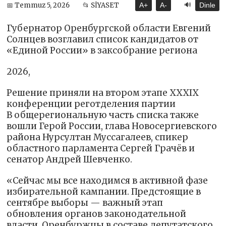
🔊
📅 Temmuz 5, 2026
📂 SİYASET
A+
A-
Dinle
Губернатор Оренбургской области Евгений
Солнцев возглавил список кандидатов от
«Единой России» в заксобрание региона
2026,
Решение приняли на втором этапе XXXIX
конференции реготделения партии
В общерегиональную часть списка также
вошли Герой России, глава Новосергиевского
района Нурсултан Муссагалеев, спикер
областного парламента Сергей Грачёв и
сенатор Андрей Шевченко.
«Сейчас мы все находимся в активной фазе
избирательной кампании. Предстоящие в
сентябре выборы — важный этап
обновления органов законодательной
власти. Оренбуржцы в составе депутатского